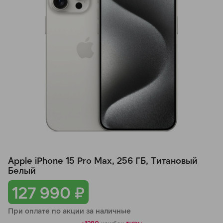
Добавляйте товары
в корзину
Оплачивайте сегодня только
25
% картой любого банка
Получайте товар
выбранный способом
Оставшиеся
75
% будут
Apple iPhone 15 Pro Max, 256 ГБ, Титановый
списываться
с вашей карты
Белый
по
25
%
каждые 2 недели
127 990 ₽
При оплате по акции за наличные
Подробнее