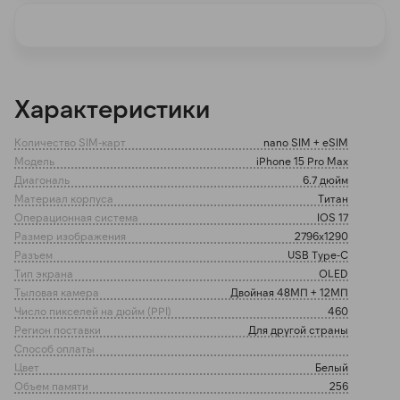
раз в 2 недели
Характеристики
Количество SIM-карт
nano SIM + eSIM
Модель
iPhone 15 Pro Max
Диагональ
6.7 дюйм
Материал корпуса
Титан
Операционная система
IOS 17
Размер изображения
2796x1290
Разъем
USB Type-C
Тип экрана
OLED
Тыловая камера
Двойная 48МП + 12МП
Число пикселей на дюйм (PPI)
460
Регион поставки
Для другой страны
Способ оплаты
Цвет
Белый
Объем памяти
256