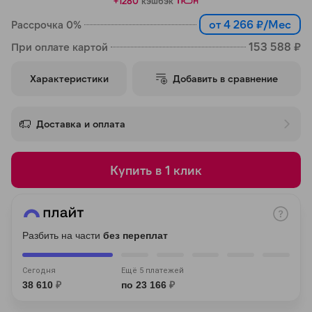
+1280
кэшбэк
об оплате Плайтом
от 4 266 ₽/Мес
Рассрочка 0%
153 588 ₽
При оплате картой
Характеристики
Добавить в сравнение
Остались вопросы?
25
8 800 302-02-51
раз в 2 недели
plait.ru
Доставка и оплата
Купить в 1 клик
Разбить на части
без переплат
Сегодня
Ещё 5 платежей
38 610
₽
по 23 166
₽