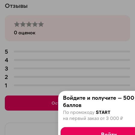
Отзывы
0
оценок
5
4
3
2
1
Войдите и получите — 500
Оставить отзыв
баллов
По промокоду
START
на первый заказ от 3 000 ₽
Войти