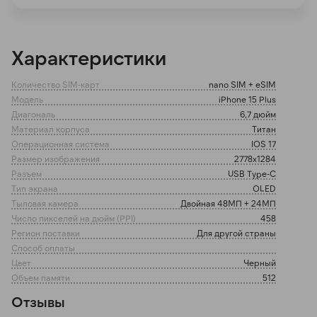
раз в 2 недели
Характеристики
Количество SIM-карт
nano SIM + eSIM
Модель
iPhone 15 Plus
Диагональ
6,7 дюйм
Материал корпуса
Титан
Операционная система
IOS 17
Размер изображения
2778x1284
Разъем
USB Type-C
Тип экрана
OLED
Тыловая камера
Двойная 48МП + 24МП
Число пикселей на дюйм (PPI)
458
Регион поставки
Для другой страны
Способ оплаты
Цвет
Черный
Объем памяти
512
Отзывы