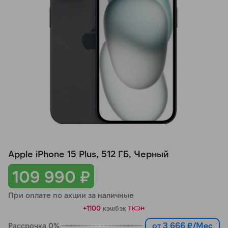
Добавляйте товары
в корзину
Оплачивайте сегодня только
25
% картой любого банка
Получайте товар
выбранный способом
Apple iPhone 15 Plus, 512 ГБ, Черный
Оставшиеся
75
% будут
списываться
с вашей карты
109 990 ₽
по
25
%
каждые 2 недели
При оплате по акции за наличные
+1100
кэшбэк
от 3 666 ₽/Мес
Рассрочка 0%
Подробнее