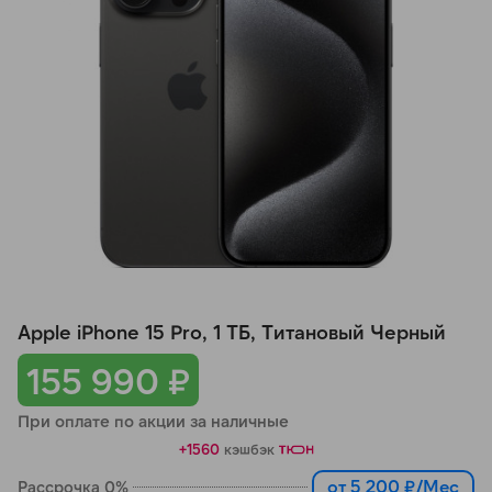
Добавляйте товары
в корзину
Оплачивайте сегодня только
25
% картой любого банка
Получайте товар
выбранный способом
Apple iPhone 15 Pro, 1 ТБ, Титановый Черный
Оставшиеся
75
% будут
списываться
с вашей карты
155 990 ₽
по
25
%
каждые 2 недели
При оплате по акции за наличные
+1560
кэшбэк
от 5 200 ₽/Мес
Рассрочка 0%
Подробнее