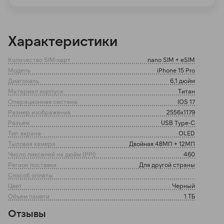
раз в 2 недели
Характеристики
Количество SIM-карт
nano SIM + eSIM
Модель
iPhone 15 Pro
Диагональ
6,1 дюйм
Материал корпуса
Титан
Операционная система
IOS 17
Размер изображения
2556x1179
Разъем
USB Type-C
Тип экрана
OLED
Тыловая камера
Двойная 48МП + 12МП
Число пикселей на дюйм (PPI)
460
Регион поставки
Для другой страны
Способ оплаты
Цвет
Черный
Объем памяти
1 ТБ
Отзывы