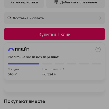
Характеристики
Добавить в сравнение
об оплате Плайтом
Доставка и оплата
Остались вопросы?
25
Купить в 1 клик
8 800 302-02-51
plait.ru
раз в 2
недели
Разбить на части
без переплат
Сегодня
Ещё 5 платежей
540
₽
по 324
₽
Покупают вместе