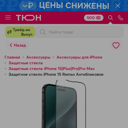
500
Для клиентов всех банков
Трейд-ин
Выкуп
Разбейте
Назад
оплату
на части
Главная
Аксессуары
Аксессуары для iPhone
Защитные стекла
без переплат
Защитные стекла iPhone 15|Plus|Pro|Pro Max
Защитное стекло iPhone 15 Remax Антибликовое
График платежей
Сегодня
25
%