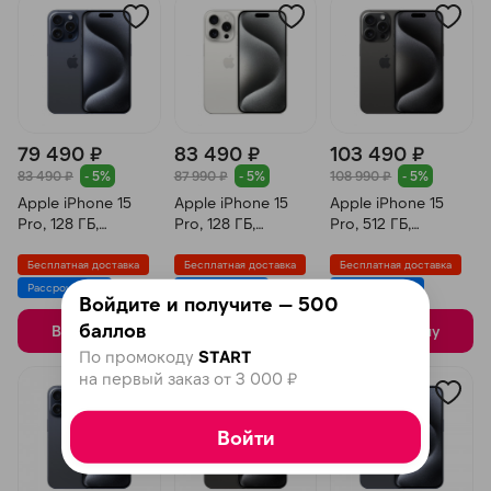
79 490 ₽
83 490 ₽
103 490 ₽
раз в 2 недели
83 490 ₽
- 5%
87 990 ₽
- 5%
108 990 ₽
- 5%
Apple iPhone 15
Apple iPhone 15
Apple iPhone 15
Pro, 128 ГБ,
Pro, 128 ГБ,
Pro, 512 ГБ,
Титановый Синий
Титановый Белый
Титановый Черный
Бесплатная доставка
Бесплатная доставка
Бесплатная доставка
Рассрочка 0%
Рассрочка 0%
Рассрочка 0%
Войдите и получите — 500
баллов
В корзину
В корзину
В корзину
По промокоду
START
на первый заказ от 3 000 ₽
Войти