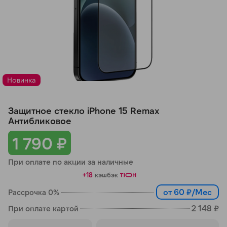
Добавляйте товары
в корзину
Оплачивайте сегодня только
25
% картой любого банка
Новинка
Получайте товар
Защитное стекло iPhone 15 Remax
выбранный способом
Антибликовое
1 790 ₽
Оставшиеся
75
% будут
При оплате по акции за наличные
списываться
с вашей карты
+18
кэшбэк
по
25
%
каждые 2 недели
от 60 ₽/Мес
Рассрочка 0%
2 148 ₽
При оплате картой
Подробнее