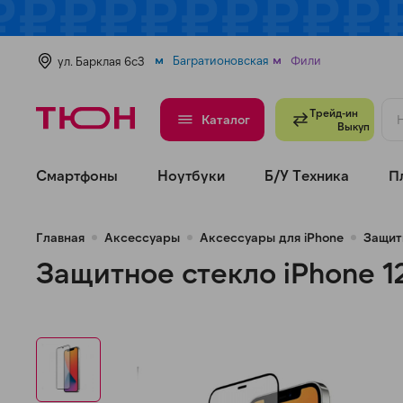
Багратионовская
Фили
ул. Барклая 6с3
Трейд-ин
Каталог
Выкуп
Смартфоны
Ноутбуки
Б/У Техника
П
Главная
Аксессуары
Аксессуары для iPhone
Защит
Защитное стекло iPhone 1
н