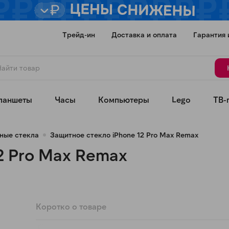
Трейд-ин
Доставка и оплата
Гарантия 
ланшеты
Часы
Компьютеры
Lego
ТВ-
ные стекла
Защитное стекло iPhone 12 Pro Max Remax
2 Pro Max Remax
Для клиентов всех банков
Разбейте
оплату
Коротко о товаре
а части
без переплат