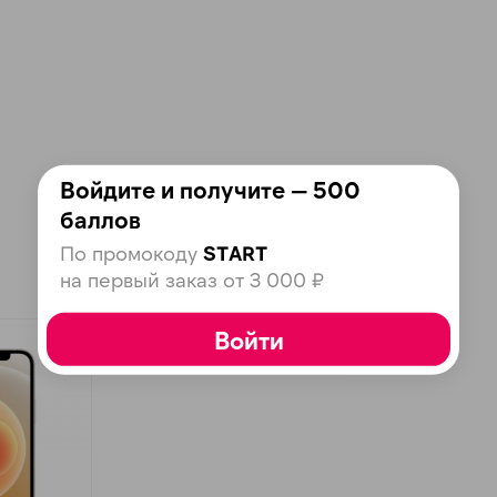
Оставшиеся
75
% будут
списываться
с вашей карты
по
25
%
каждые 2 недели
Войдите и получите — 500
Подробнее
об оплате Плайтом
баллов
По промокоду
START
на первый заказ от 3 000 ₽
25
Войти
раз в 2
Остались вопросы?
недели
8 800 302-02-51
plait.ru