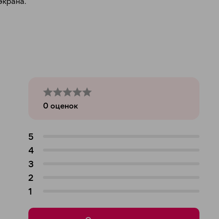
экрана.
0
оценок
5
4
3
2
1