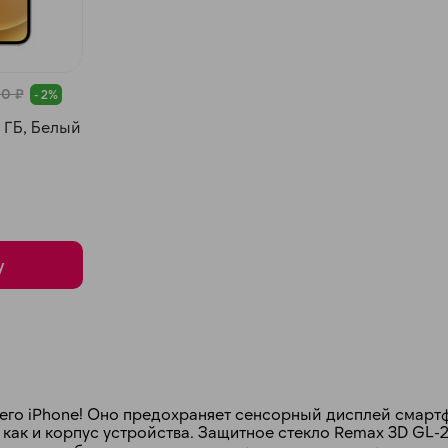
90 ₽
- 2%
8 ГБ, Белый
раз в 2 недели
у
его iPhone! Оно предохраняет сенсорный дисплей смарт
 как и корпус устройства. Защитное стекло Remax 3D GL-2