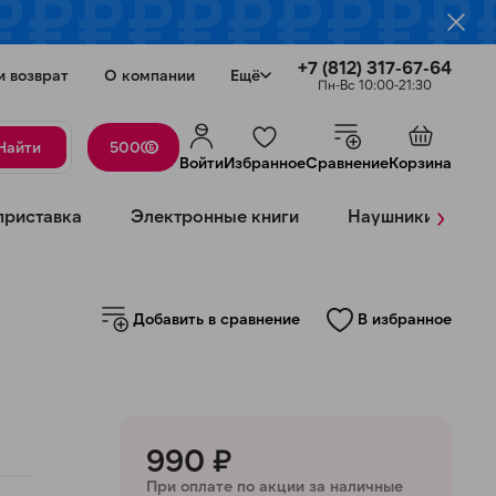
+7 (812) 317-67-64
и возврат
О компании
Ещё
Пн-Вс 10:00-21:30
Найти
500
Войти
Избранное
Сравнение
Корзина
›
приставка
Электронные книги
Наушники
К
Закрыть
Добавить в сравнение
В избранное
990 ₽
При оплате по акции за наличные