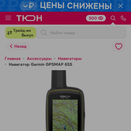
500
Для клиентов всех банков
Трейд-ин
Выкуп
Разбейте
Назад
оплату
на части
Главная
Аксессуары
Навигаторы
Навигатор Garmin GPSMAP 65S
без переплат
График платежей
Сегодня
25
%