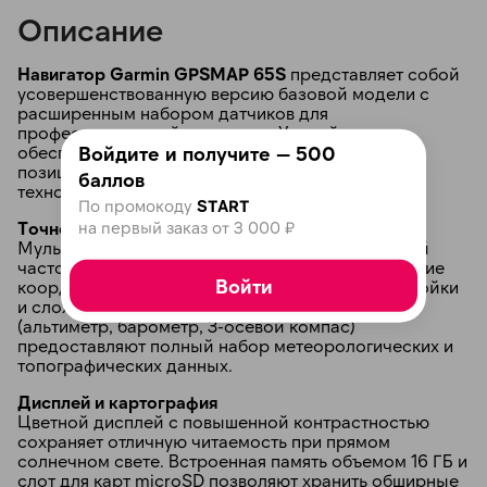
Описание
Навигатор Garmin GPSMAP 65S
представляет собой
усовершенствованную версию базовой модели с
расширенным набором датчиков для
профессиональной навигации. Устройство
Войдите и получите — 500
обеспечивает высочайшую точность
раз в 2 недели
позиционирования благодаря мультичастотной
баллов
технологии приема спутниковых сигналов.
По промокоду
START
на первый заказ от 3 000 ₽
Точность и навигационные датчики
Мультичастотный приемник GNSS с поддержкой
частоты L5 обеспечивает стабильное определение
Войти
координат в условиях плотной городской застройки
и сложного рельефа. Дополнительные датчики
(альтиметр, барометр, 3-осевой компас)
предоставляют полный набор метеорологических и
топографических данных.
Дисплей и картография
Цветной дисплей с повышенной контрастностью
сохраняет отличную читаемость при прямом
солнечном свете. Встроенная память объемом 16 ГБ и
слот для карт microSD позволяют хранить обширные