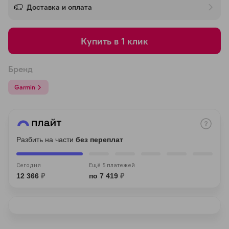
Доставка и оплата
об оплате Плайтом
Купить в 1 клик
Остались вопросы?
25
Бренд
8 800 302-02-51
Garmin
plait.ru
раз в 2
недели
Разбить на части
без переплат
Сегодня
Ещё 5 платежей
12 366
₽
по 7 419
₽