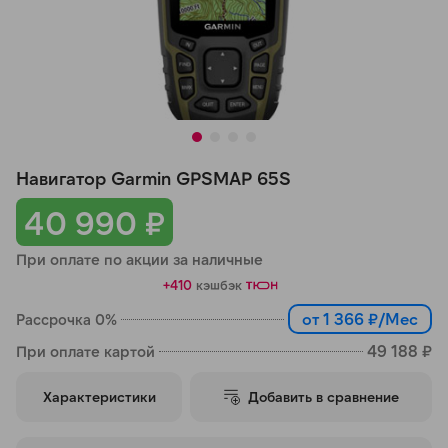
Добавляйте товары
в корзину
Оплачивайте сегодня только
25
% картой любого банка
Навигатор Garmin GPSMAP 65S
Получайте товар
40 990 ₽
выбранный способом
При оплате по акции за наличные
+410
кэшбэк
Оставшиеся
75
% будут
от 1 366 ₽/Мес
Рассрочка 0%
списываться
с вашей карты
по
25
%
каждые 2 недели
49 188 ₽
При оплате картой
Характеристики
Добавить в сравнение
Подробнее