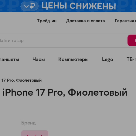
Трейд-ин
Доставка и оплата
Гарантия 
ланшеты
Часы
Компьютеры
Lego
ТВ-
 17 Pro, Фиолетовый
iPhone 17 Pro, Фиолетовый
Для клиентов всех банков
Разбейте
оплату
Бренд
а части
без переплат