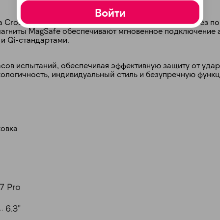
Войти
Crossbody Strap, позволяя носить iPhone на груди без п
 магниты MagSafe обеспечивают мгновенное подключение 
и Qi-стандартами.
асов испытаний, обеспечивая эффективную защиту от удар
экологичность, индивидуальный стиль и безупречную функ
раз в 2 недели
ковка
7 Pro
6.3"