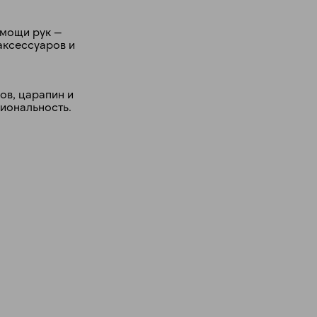
омощи рук —
аксессуаров и
ов, царапин и
циональность.