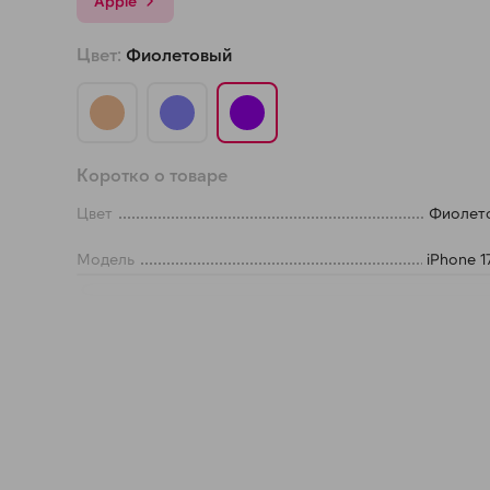
Apple
Цвет:
Фиолетовый
График платежей
Сегодня
25
%
Коротко о товаре
Цвет
Фиолет
Модель
iPhone 1
Добавляйте товары
в корзину
Оплачивайте сегодня только
25
% картой любого банка