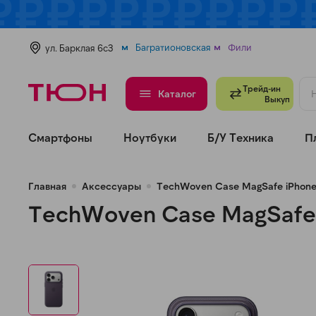
Багратионовская
Фили
ул. Барклая 6с3
Трейд-ин
Каталог
Выкуп
Смартфоны
Ноутбуки
Б/У Техника
П
Главная
Аксессуары
TechWoven Case MagSafe iPhone
TechWoven Case MagSafe 
н