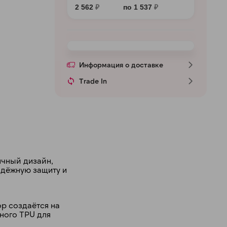
2 562
₽
по 1 537
₽
Информация о доставке
Trade In
ичный дизайн,
адёжную защиту и
ор создаётся на
рного TPU для