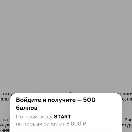
Получайте товар
выбранный способом
Оставшиеся
75
% будут
списываться
с вашей карты
по
25
%
каждые 2 недели
Подробнее
об оплате Плайтом
 это уникальный аксессуар от Apple, сочетающий эколог
25
Войдите и получите — 500
льность. Он обеспечивает стильную персонализацию, н
раз в 2
Остались вопросы?
недели
баллов
8 800 302-02-51
По промокоду
START
, на 100% состоящей из переработанного полиэстера. Уз
на первый заказ от 3 000 ₽
ную текстуру и глубину цвета. Бока выполнены из тексту
plait.ru
иния обеспечивают чёткий отклик.