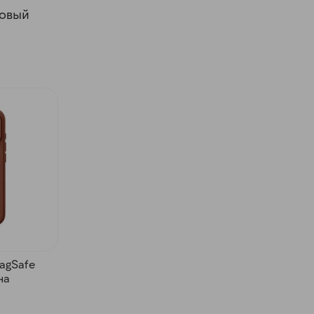
овый
agSafe
на