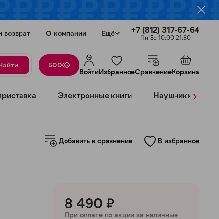
+7 (812) 317-67-64
и возврат
О компании
Ещё
Пн-Вс 10:00-21:30
Найти
500
Войти
Избранное
Сравнение
Корзина
›
приставка
Электронные книги
Наушники
К
Закрыть
Добавить в сравнение
В избранное
8 490 ₽
При оплате по акции за наличные