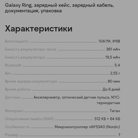
Galaxy Ring, зарядный кейс, зарядный кабель,
документация, упаковка
Характеристики
Влагозащита
10ATM, IP68
Емкость аккумулятора чехла
361 мАч
Емкость аккумулятора
19,5 мАч
Bluetooth
5.4
Вес
2,55 г
Время зарядки аккумулятора
80 мин
Время работы
До 6 дней
Датчики
Акселерометр, оптический датчик пульса, NTC-
термодатчик
Материал
Титан
Оперативная память (RAM)
512 КБ + 64 КБ
Особенности
Микроконтроллер nRF5340 (Nordic)
Размер
7