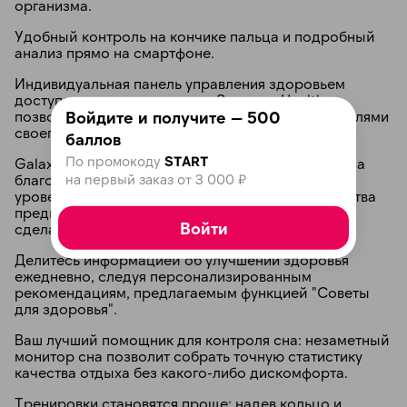
организма.
Удобный контроль на кончике пальца и подробный
анализ прямо на смартфоне.
Индивидуальная панель управления здоровьем
доступна через приложение Samsung Health,
Войдите и получите — 500
позволяющее удобно следить за всеми показателями
своего здоровья.
баллов
По промокоду
START
Galaxy AI помогает планировать ежедневные дела
на первый заказ от 3 000 ₽
благодаря функционалу Energy Score, оценивая
уровень физической активности исходя из качества
предыдущего отдыха, пульса и количества
Войти
сделанных шагов.
Делитесь информацией об улучшении здоровья
ежедневно, следуя персонализированным
рекомендациям, предлагаемым функцией "Советы
для здоровья".
Ваш лучший помощник для контроля сна: незаметный
монитор сна позволит собрать точную статистику
качества отдыха без какого-либо дискомфорта.
Тренировки становятся проще: надев кольцо и