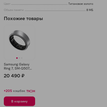
Цвет
Титановое золото
Объем памяти
8 МБ
Похожие товары
Samsung Galaxy
Ring 7, SM-Q507,
Титановое
20 490 ₽
серебро
+205
кэшбэк
В корзину