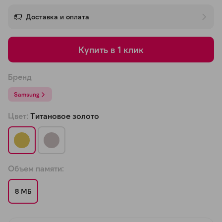
об оплате Плайтом
Доставка и оплата
Купить в 1 клик
Остались вопросы?
25
8 800 302-02-51
Бренд
plait.ru
раз в 2
Samsung
недели
Цвет:
Титановое золото
Объем памяти:
8 МБ