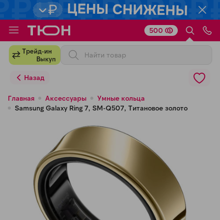
500
Для клиентов всех банков
Трейд-ин
Выкуп
Разбейте
Назад
оплату
на части
Главная
Аксессуары
Умные кольца
Samsung Galaxy Ring 7, SM-Q507, Титановое золото
без переплат
График платежей
Сегодня
25
%