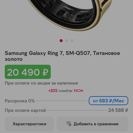
Добавляйте товары
в корзину
Оплачивайте сегодня только
25
% картой любого банка
Samsung Galaxy Ring 7, SM-Q507, Титановое
золото
Получайте товар
20 490 ₽
выбранный способом
При оплате по акции за наличные
Оставшиеся
75
% будут
+205
кэшбэк
списываться
с вашей карты
от 683 ₽/Мес
Рассрочка 0%
по
25
%
каждые 2 недели
24 588 ₽
При оплате картой
Характеристики
Добавить в сравнение
Подробнее