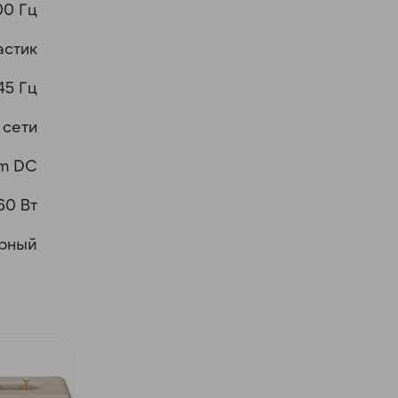
0 Гц
астик
45 Гц
 сети
mm DC
60 Вт
рный