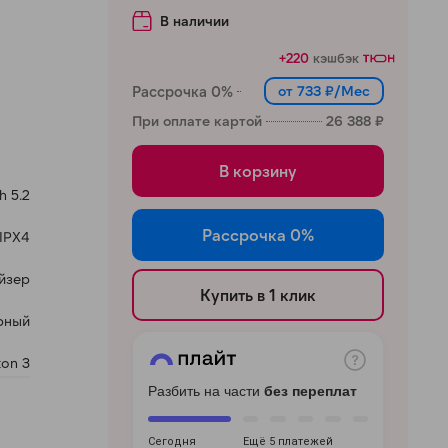
В наличии
+220
кэшбэк
Рассрочка 0%
от 733 ₽/Мес
При оплате картой
26 388 ₽
В корзину
h 5.2
Рассрочка 0%
IPX4
айзер
Купить в 1 клик
рный
ton 3
Разбить на части
без переплат
Сегодня
Ещё 5 платежей