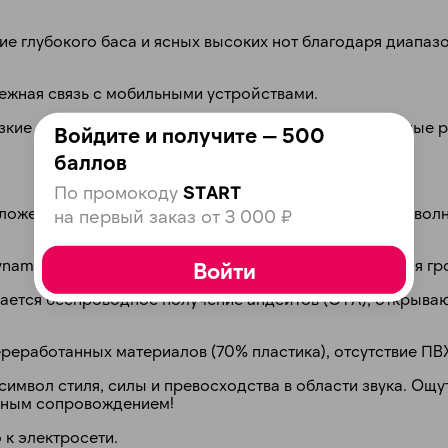
plait.ru
е глубокого баса и ясных высоких нот благодаря диапазо
дежная связь с мобильными устройствами.
изкие и высокие частоты вручную, используя поворотные 
Войдите и получите — 500
баллов
По промокоду
START
оложены по углам корпуса, дополнены современными вол
на первый заказ от 3 000 ₽
раз в 2 недели
ynamic Loudness адаптирует звук независимо от уровня гр
Войти
ается беспроводное получение апдейтов (OTA), открыва
ереработанных материалов (70% пластика), отсутствие ПВ
о символ стиля, силы и превосходства в области звука. Ощ
ьным сопровождением!
к электросети.