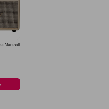
а Marshall
у