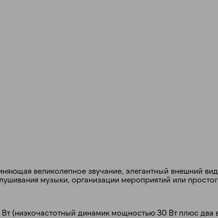
Получайте товар
выбранный способом
Оставшиеся
75
% будут
списываться
с вашей карты
по
25
%
каждые 2 недели
Подробнее
об оплате Плайтом
единяющая великолепное звучание, элегантный внешний ви
25
лушивания музыки, организации мероприятий или простог
раз в 2
Остались вопросы?
недели
8 800 302-02-51
0 Вт (низкочастотный динамик мощностью 30 Вт плюс два