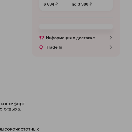
6 634
₽
по 3 980
₽
Информация о доставке
Trade In
д и комфорт
о отдыха.
 высокочастотных