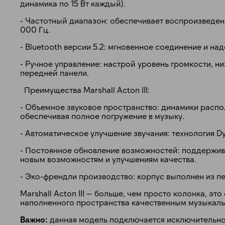
динамика по 15 Вт каждый).
- Частотный диапазон: обеспечивает воспроизведени
000 Гц.
- Bluetooth версии 5.2: мгновенное соединение и на
- Ручное управление: настрой уровень громкости, н
передней панели.
Преимущества Marshall Acton III:
- Объемное звуковое пространство: динамики расп
обеспечивая полное погружение в музыку.
- Автоматическое улучшение звучания: технология D
- Постоянное обновление возможностей: поддержив
новым возможностям и улучшениям качества.
- Эко-френдли производство: корпус выполнен из п
Marshall Acton III — больше, чем просто колонка, эт
наполненного пространства качественным музыкал
Важно:
данная модель подключается исключительно 