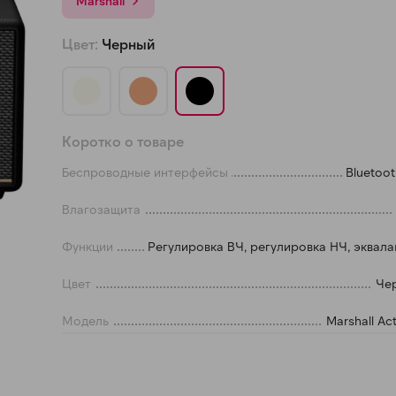
Marshall
а части
без переплат
Цвет:
Черный
График платежей
Коротко о товаре
Сегодня
25
%
Беспроводные интерфейсы
Bluetoot
Влагозащита
Функции
Регулировка ВЧ, регулировка НЧ, эквал
Добавляйте товары
в корзину
Цвет
Че
Модель
Marshall Ac
Оплачивайте сегодня только
25
% картой любого банка