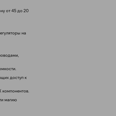
ну от 45 до 20
регуляторы на
новодами,
омкости.
ющих доступ к
Х компонентов.
ути магию