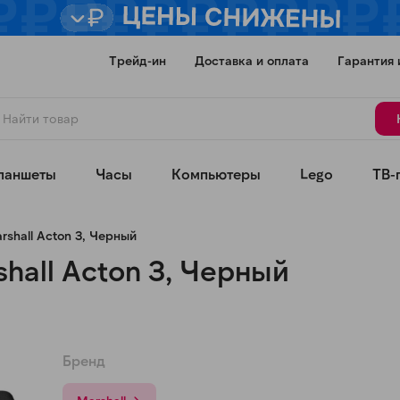
Трейд-ин
Доставка и оплата
Гарантия 
ланшеты
Часы
Компьютеры
Lego
ТВ-
shall Acton 3, Черный
hall Acton 3, Черный
Для клиентов всех банков
Бренд
Разбейте
оплату