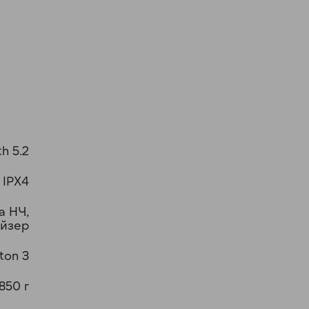
h 5.2
IPX4
а НЧ,
айзер
ton 3
850 г