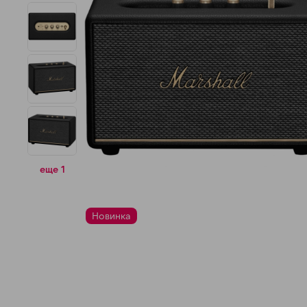
н
еще 1
Новинка