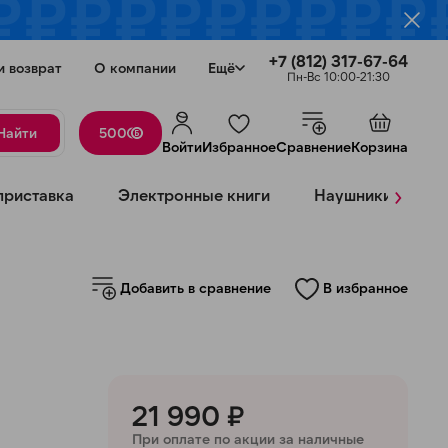
+7 (812) 317-67-64
и возврат
О компании
Ещё
Пн-Вс 10:00-21:30
Найти
500
Войти
Избранное
Сравнение
Корзина
›
приставка
Электронные книги
Наушники
К
Добавить в сравнение
В избранное
Закрыть
21 990 ₽
При оплате по акции за наличные