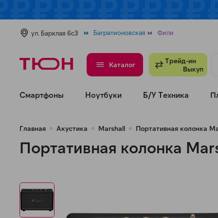
Багратионовская
Фили
ул. Барклая 6с3
Трейд-ин
Каталог
Выкуп
Смартфоны
Ноутбуки
Б/У Техника
П
Главная
Акустика
Marshall
Портативная колонка Mar
Портативная колонка Mars