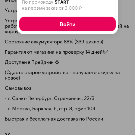
По промокоду
START
на первый заказ от 3 000 ₽
Устройство, коробка
Устройство в идеальном состоянии. Полностью
Войти
работоспособно. Не имеет царапин и потертостей на
корпусе и дисплее.
Состояние аккумулятора 88% (339 циклов)
раз в 2 недели
Гарантия от магазина на проверку 14 дней!✅
Доступен в Трейд-ин ♻️
(Сдаете старое устройство - получаете скидку на
новое)
Самовывоз:
- г. Санкт-Петербург, Стремянная, 22/3
- г. Москва, Барклая, 6, стр. 3, офис 104
Быстрая и бесплатная доставка по России