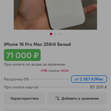
Добавляйте товары
в корзину
Оплачивайте сегодня только
25
% картой любого банка
iPhone 16 Pro Max 256гб Белый
Получайте товар
71 000 ₽
выбранный способом
При оплате по акции за наличные
+710
кэшбэк
Оставшиеся
75
% будут
от 2 367 ₽/Мес
Рассрочка 0%
списываться
с вашей карты
по
25
%
каждые 2 недели
85 200 ₽
При оплате картой
Характеристики
Добавить в сравнение
Подробнее