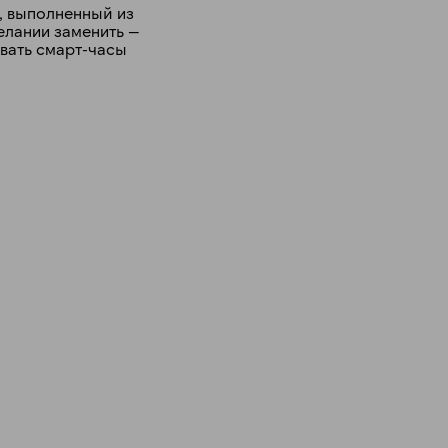
с, выполненный из
желании заменить —
вать смарт-часы