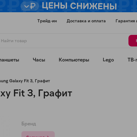
Трейд-ин
Доставка и оплата
Гарантия 
ланшеты
Часы
Компьютеры
Lego
ТВ-
ng Galaxy Fit 3, Графит
y Fit 3, Графит
Для клиентов всех банков
Разбейте
оплату
Бренд
а части
без переплат