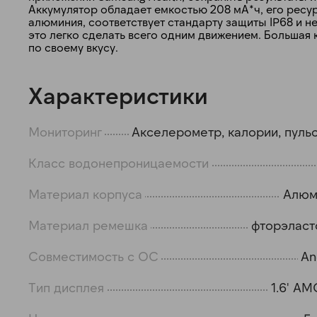
Аккумулятор обладает емкостью 208 мА*ч, его ресур
алюминия, соответствует стандарту защиты IP68 и н
это легко сделать всего одним движением. Большая
по своему вкусу.
Характеристики
Мониторинг
Акселерометр, калории, пульс
Класс водонепроницаемости
Материал корпуса
Алюм
Материал ремешка
фторэлас
Совместимость с ОС
An
Тип дисплея
1.6' A