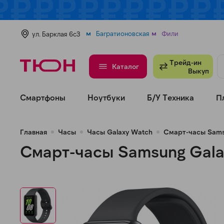
Багратионовская
Фили
ул. Барклая 6с3
Трейд-ин
Каталог
Выкуп
Смартфоны
Ноутбуки
Б/У Техника
П
Главная
Часы
Часы Galaxy Watch
Смарт-часы Samsu
Смарт-часы Samsung Galax
н