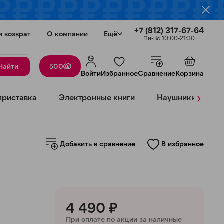
+7 (812) 317-67-64
и возврат
О компании
Ещё
Пн-Вс 10:00-21:30
Найти
500
Войти
Избранное
Сравнение
Корзина
›
приставка
Электронные книги
Наушники
К
Закрыть
Добавить в сравнение
В избранное
4 490 ₽
При оплате по акции за наличные