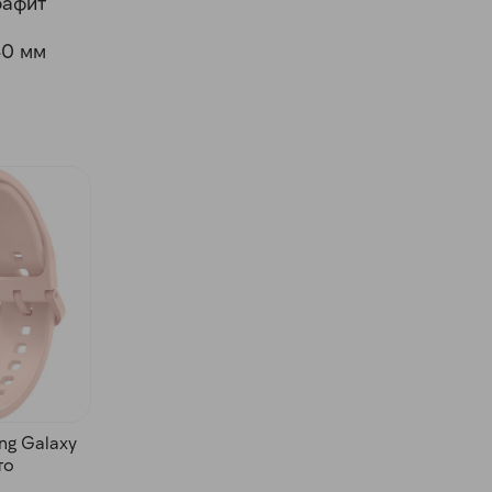
рафит
40 мм
g Galaxy
то