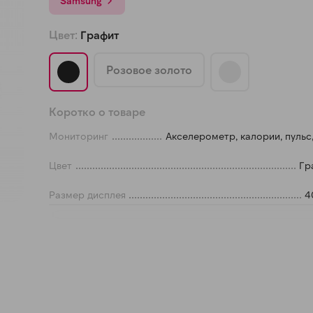
Samsung
Цвет:
Графит
График платежей
Розовое золото
Сегодня
25
%
Коротко о товаре
Мониторинг
Акселерометр, калории, пульс
Цвет
Гр
Добавляйте товары
в корзину
Размер дисплея
4
Оплачивайте сегодня только
25
% картой любого банка