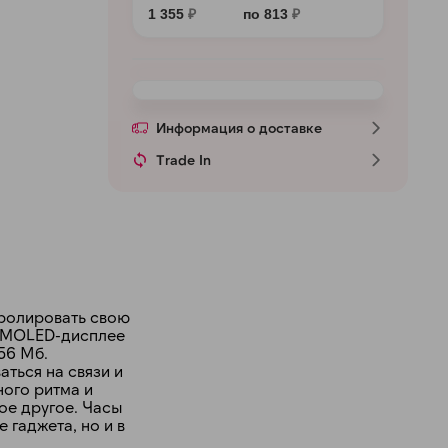
1 355
₽
по 813
₽
Информация о доставке
Trade In
тролировать свою
 AMOLED-дисплее
56 Мб.
ться на связи и
ного ритма и
ое другое. Часы
 гаджета, но и в