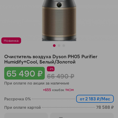
Добавляйте товары
в корзину
Оплачивайте сегодня только
25
% картой любого банка
Новинка
Получайте товар
Очиститель воздуха Dyson PH05 Purifier
Humidify+Cool, Белый/Золотой
выбранный способом
- 2%
65 490 ₽
66 490 ₽
Оставшиеся
75
% будут
При оплате по акции за наличные
списываться
с вашей карты
+655
кэшбэк
по
25
%
каждые 2 недели
от 2 183 ₽/Мес
Рассрочка 0%
78 588 ₽
При оплате картой
Подробнее