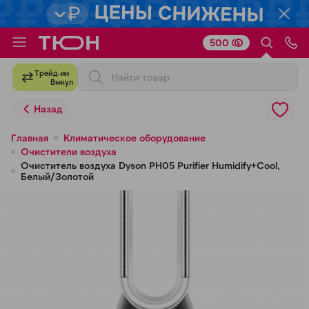
500
Для клиентов всех банков
Трейд-ин
Выкуп
Разбейте
Назад
оплату
на части
Главная
Климатическое оборудование
Очистители воздуха
без переплат
Очиститель воздуха Dyson PH05 Purifier Humidify+Cool,
Белый/Золотой
График платежей
Сегодня
25
%