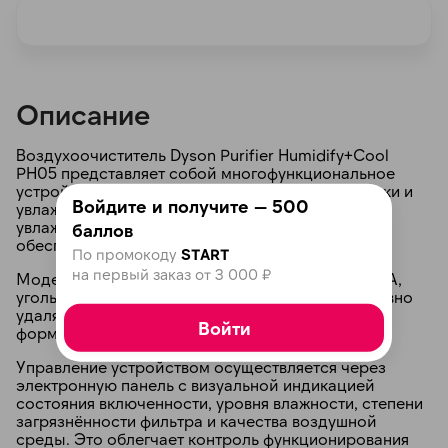
Описание
раз в 2 недели
Воздухоочиститель Dyson Purifier Humidify+Cool
PH05 представляет собой многофункциональное
устройство, объединяющее возможности очистки и
Войдите и получите — 500
увлажнения пространства. Его традиционный
увлажнитель равномерно распределяет влагу,
баллов
обеспечивая комфортное дыхание.
По промокоду
START
на первый заказ от 3 000 ₽
Модель оборудована системой фильтров — HEPA,
угольный и формальдегидный фильтры эффективно
удаляют пыль, аллергены и вредные вещества,
Войти
формируя благоприятную среду обитания.
Управление устройством осуществляется через
электронную панель с визуальной индикацией
состояния включенности, уровня влажности, степени
загрязнённости фильтра и качества воздушной
среды. Это облегчает контроль функционирования