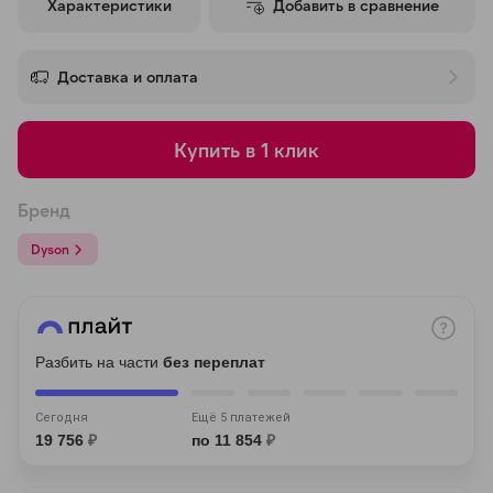
Характеристики
Добавить в сравнение
об оплате Плайтом
Доставка и оплата
Остались вопросы?
25
Купить в 1 клик
8 800 302-02-51
plait.ru
раз в 2
Бренд
недели
Dyson
Разбить на части
без переплат
Сегодня
Ещё 5 платежей
19 756
₽
по 11 854
₽