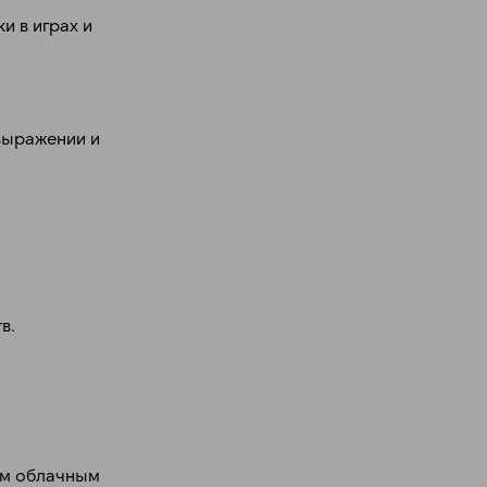
 в играх и
овыражении и
в.
ым облачным