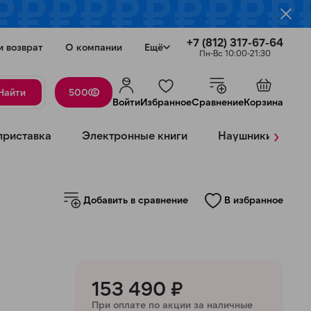
+7 (812) 317-67-64
и возврат
О компании
Ещё
Пн-Вс 10:00-21:30
Найти
500
Войти
Избранное
Сравнение
Корзина
›
приставка
Электронные книги
Наушники
К
Добавить в сравнение
В избранное
Закрыть
153 490 ₽
При оплате по акции за наличные