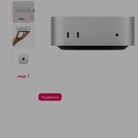
н
еще 1
Новинка