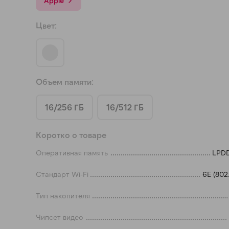
Apple
а части
без переплат
Цвет:
График платежей
Объем памяти:
Сегодня
25
%
16/256 ГБ
16/512 ГБ
Коротко о товаре
Оперативная память
LPD
Добавляйте товары
в корзину
Стандарт Wi-Fi
6E (802.
Тип накопителя
Оплачивайте сегодня только
25
% картой любого банка
Чипсет видео