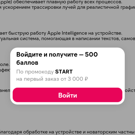
pple) обеспечивает плавную работу всех процессов.
ускорением трассировки лучей для реалистичной графики
plait.ru
т быструю работу Apple Intelligence на устройстве.
ектуальная система, помогающая в написании текстов, сам
Войдите и получите — 500
баллов
оле.
ффективного охлаждения при интенсивных нагрузках.
По промокоду
START
раз в 2 недели
на первый заказ от 3 000 ₽
анели для удобного подключения периферийных устройст
Войти
благодаря обработке на устройстве и новаторским частн