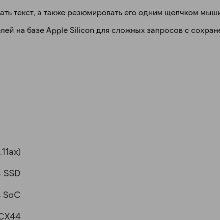
вать текст, а также резюмировать его одним щелчком мыши
ей на базе Apple Silicon для сложных запросов с сохра
.11ax)
SSD
SoC
MCX44