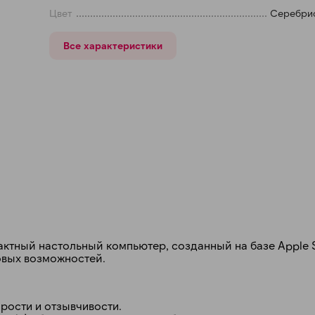
Цвет
Серебри
Получайте товар
выбранный способом
Все характеристики
Оставшиеся
75
% будут
списываться
с вашей карты
по
25
%
каждые 2 недели
Подробнее
об оплате Плайтом
ктный настольный компьютер, созданный на базе Apple S
25
овых возможностей.
раз в 2
Остались вопросы?
недели
8 800 302-02-51
рости и отзывчивости.