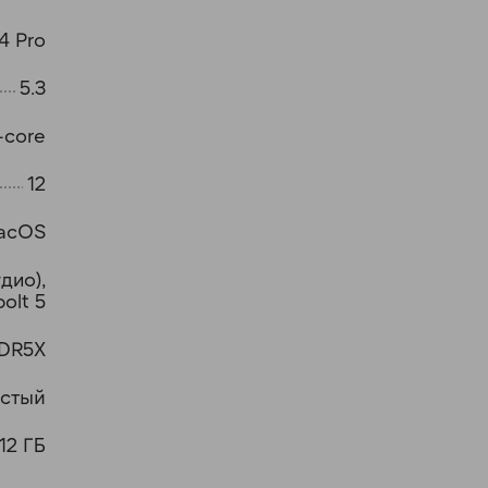
4 Pro
5.3
-core
12
acOS
удио),
olt 5
DR5X
стый
12 ГБ