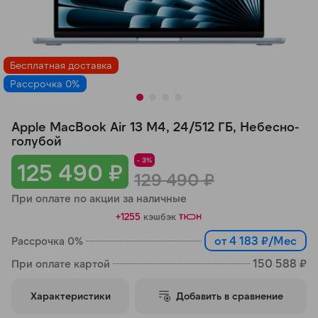
Добавляйте товары
в корзину
Бесплатная доставка
Рассрочка 0%
Оплачивайте сегодня только
25
% картой любого банка
Apple MacBook Air 13 M4, 24/512 ГБ, Небесно-
голубой
Получайте товар
- 3%
125 490 ₽
выбранный способом
129 490 ₽
При оплате по акции за наличные
Оставшиеся
75
% будут
+1255
кэшбэк
списываться
с вашей карты
от 4 183 ₽/Мес
Рассрочка 0%
по
25
%
каждые 2 недели
150 588 ₽
При оплате картой
Характеристики
Добавить в сравнение
Подробнее