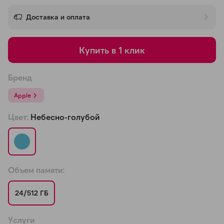
об оплате Плайтом
Доставка и оплата
Купить в 1 клик
Остались вопросы?
25
8 800 302-02-51
Бренд
plait.ru
раз в 2
Apple
недели
Цвет:
Небесно-голубой
Объем памяти:
24/512 ГБ
Услуги