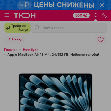
500
Для клиентов всех банков
Трейд-ин
Выкуп
Разбейте
Назад
оплату
на части
Главная
Ноутбуки
Apple MacBook Air 13 M4, 24/512 ГБ, Небесно-голубой
без переплат
График платежей
Сегодня
25
%