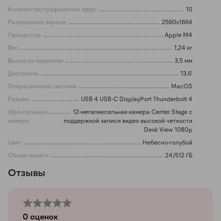
Количество графических ядер
10
Разрешение экрана
2560x1664
Процессор
Apple M4
Вес
1,24 кг
Выход на наушники
3,5 мм
Диагональ
13,6'
Операционная система
MacOS
Разъем
USB 4 USB-C DisplayPort Thunderbolt 4
Фронтальная
12-мегапиксельная камера Center Stage с
камера
поддержкой записи видео высокой четкости
Desk View 1080p
Цвет
Небесно-голубой
Объем памяти
24/512 ГБ
Отзывы
0
оценок