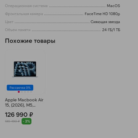
Операционная система
MacOS
Фронтальная камера
FaceTime HD 1080p
Цвет
Сияющая звезда
Объем памяти
24 ГБ/1 ТБ
Похожие товары
Рассрочка 0%
Apple Macbook Air
15, (2026), M5,
16/512 ГБ,
126 990 ₽
(MDVQ4), Небесно
голубой
- 3%
130 490 ₽