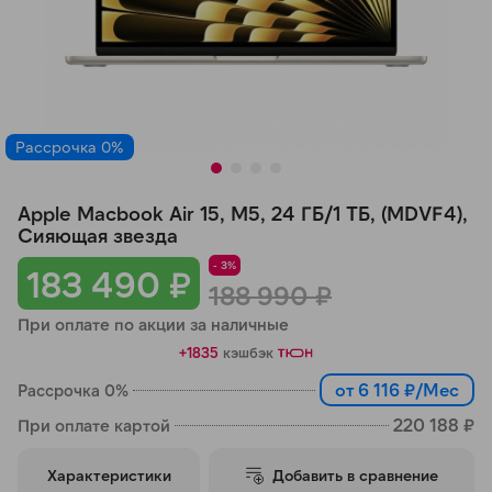
Добавляйте товары
в корзину
Оплачивайте сегодня только
Рассрочка 0%
25
% картой любого банка
Apple Macbook Air 15, M5, 24 ГБ/1 ТБ, (MDVF4),
Получайте товар
Сияющая звезда
выбранный способом
- 3%
183 490 ₽
188 990 ₽
При оплате по акции за наличные
Оставшиеся
75
% будут
+1835
кэшбэк
списываться
с вашей карты
по
25
%
каждые 2 недели
от 6 116 ₽/Мес
Рассрочка 0%
220 188 ₽
При оплате картой
Характеристики
Добавить в сравнение
Подробнее