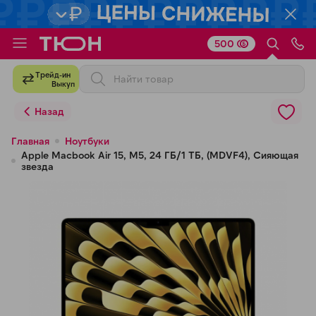
500
Для клиентов всех банков
Трейд-ин
Выкуп
Разбейте
Назад
оплату
на части
Главная
Ноутбуки
Apple Macbook Air 15, M5, 24 ГБ/1 ТБ, (MDVF4), Сияющая
без переплат
звезда
График платежей
Сегодня
25
%