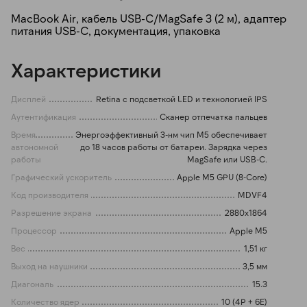
MacBook Air, кабель USB-C/MagSafe 3 (2 м), адаптер
питания USB-C, документация, упаковка
Характеристики
Дисплей
Retina с подсветкой LED и технологией IPS
Аутентификация
Сканер отпечатка пальцев
Время
Энергоэффективный 3-нм чип M5 обеспечивает
автономной
до 18 часов работы от батареи. Зарядка через
работы
MagSafe или USB-C.
Графический ускоритель
Apple M5 GPU (8-Core)
Код производителя
MDVF4
Разрешение экрана
2880x1864
Процессор
Apple M5
Вес
1,51 кг
Выход на наушники
3,5 мм
Диагональ
15.3
Количество ядер
10 (4P + 6E)