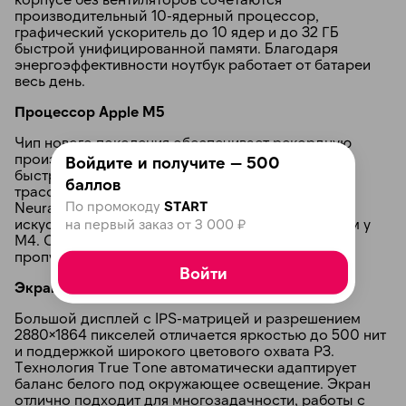
производительный 10-ядерный процессор,
графический ускоритель до 10 ядер и до 32 ГБ
быстрой унифицированной памяти. Благодаря
энергоэффективности ноутбук работает от батареи
весь день.
Процессор Apple M5
Чип нового поколения обеспечивает рекордную
производительность: 10-ядерный CPU — самый
Войдите и получите — 500
быстрый среди ноутбуков, GPU с поддержкой
баллов
трассировки лучей третьего поколения, а также
По промокоду
START
Neural Engine, который ускоряет задачи
искусственного интеллекта в 4 раза быстрее, чем у
на первый заказ от 3 000 ₽
M4. Объём унифицированной памяти — до 32 ГБ,
пропускная способность — 153 ГБ/с.
Войти
Экран Liquid Retina 15,3"
Большой дисплей с IPS-матрицей и разрешением
2880×1864 пикселей отличается яркостью до 500 нит
и поддержкой широкого цветового охвата P3.
Технология True Tone автоматически адаптирует
баланс белого под окружающее освещение. Экран
отлично подходит для многозадачности, работы с