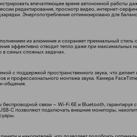
монстрировать впечатляющее время автономной работы да
ессии редактирования, просмотр видео, интернет-серфинг
зарядки. Энергопотребление оптимизировано для балан
сполнением из алюминия и сохраняет премиальный стиль 
ния эффективно отводит тепло даже при максимальных на
o в самых сложных задачах.
мой с поддержкой пространственного звука, что делает 
ов и профессионального монтажа звука. Камера FaceTim
н-общения.
еспроводной связи — Wi-Fi 6E и Bluetooth, гарантируя 
/USB-C позволяют подключать внешние мониторы, накопит
суары.
памяти и накопителей, что позволяет подобрать оптимал