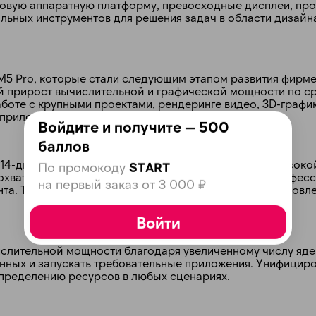
довую аппаратную платформу, превосходные дисплеи, пр
plait.ru
льных инструментов для решения задач в области дизайна
 M5 Pro, которые стали следующим этапом развития фирм
ый прирост вычислительной и графической мощности по с
боте с крупными проектами, рендеринге видео, 3D-графи
 приложений.
Войдите и получите — 500
баллов
 14-дюймовой и 16-дюймовой. Панели отличаются высоко
По промокоду
START
раз в 2 недели
охвата P3, что делает их идеальным выбором для профес
на первый заказ от 3 000 ₽
та. Технология ProMotion с адаптивной частотой обновле
Войти
слительной мощности благодаря увеличенному числу яде
нных и запускать требовательные приложения. Унифицир
спределению ресурсов в любых сценариях.