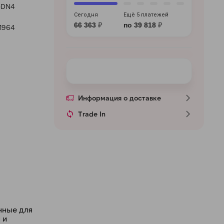
DN4
Сегодня
Ещё 5 платежей
66 363
₽
по 39 818
₽
1964
Информация о доставке
Trade In
нные для
 и