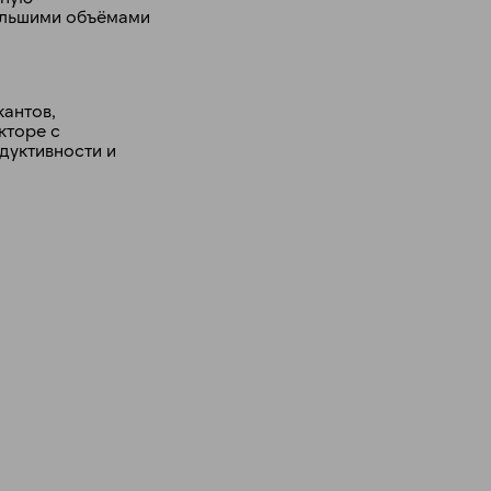
ольшими объёмами
кантов,
кторе с
дуктивности и