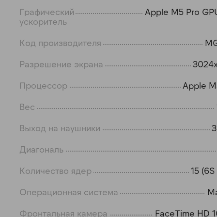
Графический
Apple M5 Pro GPU
ускоритель
Код производителя
M
Разрешение экрана
3024
Процессор
Apple M
Вес
Выход на наушники
3
Диагональ
Количество ядер
15 (6S
Операционная система
M
Фронтальная камера
FaceTime HD 