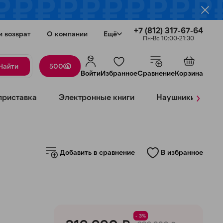
+7 (812) 317-67-64
и возврат
О компании
Ещё
Пн-Вс 10:00-21:30
Найти
500
Войти
Избранное
Сравнение
Корзина
›
приставка
Электронные книги
Наушники
К
Добавить в сравнение
В избранное
Закрыть
- 3%