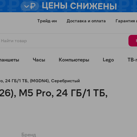
Трейд-ин
Доставка и оплата
Гарантия 
ланшеты
Часы
Компьютеры
Lego
ТВ-
ro, 24 ГБ/1 ТБ, (MGDN4), Серебристый
6), M5 Pro, 24 ГБ/1 ТБ,
Для клиентов всех банков
Разбейте
оплату
Бренд