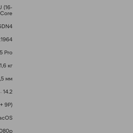
 (16-
Core
GDN4
x1964
5 Pro
1,6 кг
,5 мм
14.2
 + 9P)
acOS
1080p