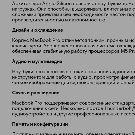
Архитектура Apple Silicon позволяет ноутбукам де
нагрузках. Они способны выдерживать длительные с
сложными проектами без необходимости частой под
производительностью и автономностью.
Дизайн и охлаждение
Корпус MacBook Pro отличается тонким, прочным и
клавиатурой. Усовершенствованная система охлажде
обеспечивая стабильную работу процессоров M5 Pr
Аудио и мультимедиа
Ноутбуки оснащены высококачественной аудиосисте
инструментом для работы с аудио, просмотра фильм
чёткое изображение для видеоконференций и онлай
Связь и расширение
MacBook Pro поддерживают современные стандарты б
подключение к сети. Несколько портов Thunderbolt
аудиоустройства и другие профессиональные аксес
Память и конфигурации
Доступны различные варианты объёма оперативной 