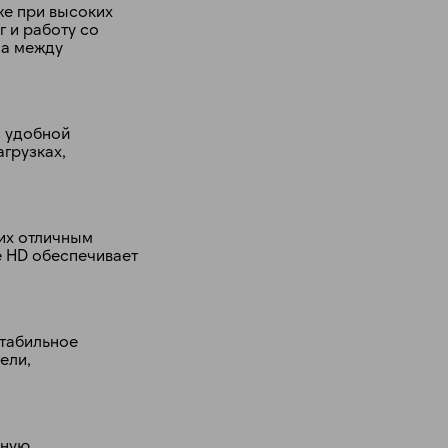
же при высоких
 и работу со
са между
с удобной
грузках,
их отличным
e HD обеспечивает
стабильное
ели,
ьную