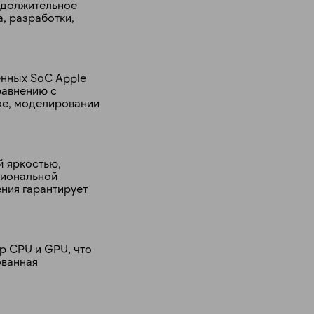
одолжительное
, разработки,
енных SoC Apple
равнению с
ке, моделировании
й яркостью,
сиональной
ния гарантирует
р CPU и GPU, что
ованная