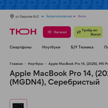
В избранное
Сравнить
Багратионовская
Фили
ул. Барклая 6с3
Трейд-ин
Каталог
Выкуп
Смартфоны
Ноутбуки
Б/У Техника
П
Главная
Ноутбуки
Apple MacBook Pro 14, (2026), M5 P
Apple MacBook Pro 14, (202
(MGDN4), Серебристый