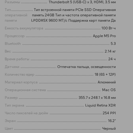
Разъемы
Thunderbolt 5 (USB-C) x 3, HDMI, 3.5 мм
Тип
Тип встроенной памяти PCIe SSD Оперативная
оперативной
память 24GB Тип и частота оперативной памяти
памяти
LPDDR5X 9600 МТ/с Поддержка карт памяти Да
Емкость аккумулятора
100 Вт⋅ч
Процессор
Apple M5 Pro
Bluetooth
5.3
Вес
2.14 кг
Время работы
24 ч
Датчики
Отпечатка пальца, освещенности
Количество ядер
18 (6S + 12P)
Материал корпуса
Алюминий
Операционная система
Mac OS
Размер
355.7 x 248.1 x 16.8 мм
Тип экрана
Liquid Retina XDR
Число пикселей на дюйм
254 PPI
Экран
16.2"
Цвет
Черный