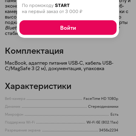
память типа
LPDDR5x
обеспечивает быструю работу и
По промокоду
START
экономичное энергопотребление. Встроенная веб-
камера на 12 Мп позволяет проводить видеозвонки с
на первый заказ от 3 000 ₽
высоким качеством картинки. Для беспроводного
подключения поддерживаются новейшие стандарты
Войти
Bluetooth 6.0
и
Wi-Fi 7 (802.11be)
, что гарантирует
стабильную и быструю связь.
Комплектация
MacBook, адаптер питания USB‑C, кабель USB-
C/MagSafe 3 (2 м), документация, упаковка
Характеристики
Веб-камера
FaceTime HD 1080p
Динамик
Cтереодинамики
Микрофон
Есть
Поддержка Wi-Fi
Wi-Fi 6E (802.11ax)
Разрешение экрана
3456x2234