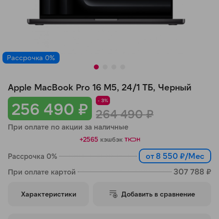
Добавляйте товары
в корзину
Рассрочка 0%
Оплачивайте сегодня только
25
% картой любого банка
Apple MacBook Pro 16 M5, 24/1 ТБ, Черный
- 3%
Получайте товар
256 490 ₽
264 490 ₽
выбранный способом
При оплате по акции за наличные
+2565
кэшбэк
Оставшиеся
75
% будут
от 8 550 ₽/Мес
Рассрочка 0%
списываться
с вашей карты
по
25
%
каждые 2 недели
307 788 ₽
При оплате картой
Характеристики
Добавить в сравнение
Подробнее