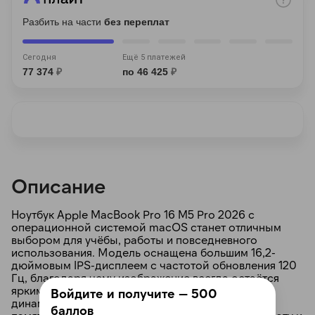
Разбить на части
без переплат
Сегодня
Ещё 5 платежей
77 374
₽
по 46 425
₽
раз в 2 недели
Описание
Ноутбук Apple MacBook Pro 16 M5 Pro 2026 с
операционной системой macOS станет отличным
выбором для учёбы, работы и повседневного
использования. Модель оснащена большим 16,2-
дюймовым IPS-дисплеем с частотой обновления 120
Гц, благодаря чему изображение всегда остаётся
ярким, детализированным и плавным, даже в
Войдите и получите — 500
динамичных сценах. Современная оперативная
баллов