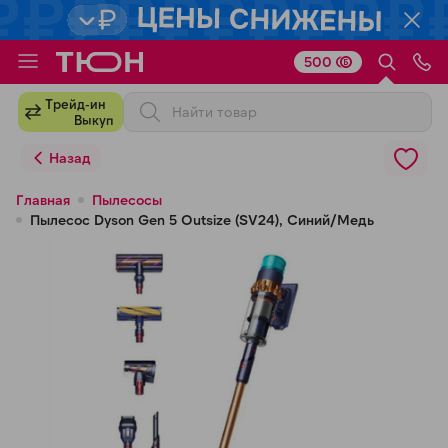
500
Для клиентов всех банков
Трейд-ин
Выкуп
Разбейте
Назад
оплату
на части
Главная
Пылесосы
Пылесос Dyson Gen 5 Outsize (SV24), Синий/Медь
без переплат
График платежей
Сегодня
25
%