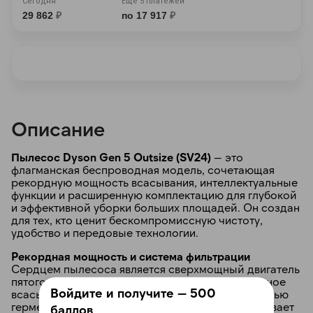
Сегодня
Ещё 5 платежей
29 862
₽
по 17 917
₽
раз в 2 недели
Описание
Пылесос Dyson Gen 5 Outsize (SV24)
— это
флагманская беспроводная модель, сочетающая
рекордную мощность всасывания, интеллектуальные
функции и расширенную комплектацию для глубокой
и эффективной уборки больших площадей. Он создан
для тех, кто ценит бескомпромиссную чистоту,
удобство и передовые технологии.
Рекордная мощность и система фильтрации
Сердцем пылесоса является сверхмощный двигатель
пятого поколения, обеспечивающий максимальное
Войдите и получите — 500
всасывание среди всех моделей Dyson. Полностью
герметичная система с HEPA-фильтром задерживает
баллов