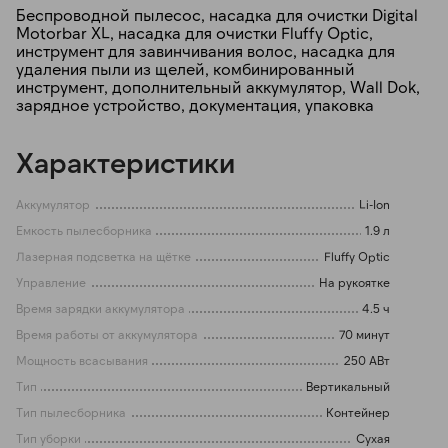
Беспроводной пылесос, насадка для очистки Digital
Motorbar XL, насадка для очистки Fluffy Optic,
инструмент для завинчивания волос, насадка для
удаления пыли из щелей, комбинированный
инструмент, дополнительный аккумулятор, Wall Dok,
зарядное устройство, документация, упаковка
Характеристики
Аккумулятор
Li-Ion
Емкость пылесборника
1.9 л
Лазерная подсветка на щётке
Fluffy Optic
Управление
На рукоятке
Время зарядки аккумулятора
4.5 ч
Время работы от аккумулятора
70 минут
Мощность всасывания
250 АВт
Тип
Вертикальный
Тип пылесборника
Контейнер
Тип уборки
Сухая