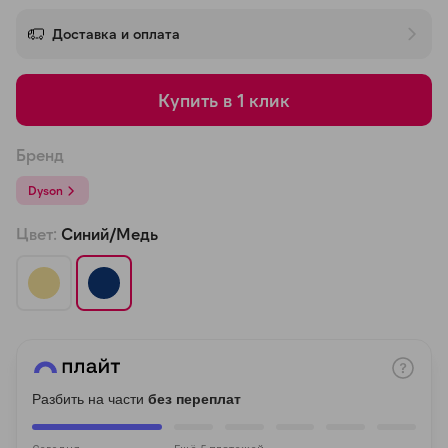
об оплате Плайтом
Доставка и оплата
Купить в 1 клик
Остались вопросы?
25
8 800 302-02-51
Бренд
plait.ru
раз в 2
Dyson
недели
Цвет:
Синий/Медь
Разбить на части
без переплат