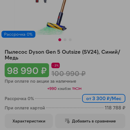
Добавляйте товары
в корзину
Рассрочка 0%
Оплачивайте сегодня только
25
% картой любого банка
Пылесос Dyson Gen 5 Outsize (SV24), Синий/
Медь
Получайте товар
- 2%
98 990 ₽
выбранный способом
100 990 ₽
При оплате по акции за наличные
Оставшиеся
75
% будут
+990
кэшбэк
списываться
с вашей карты
от 3 300 ₽/Мес
Рассрочка 0%
по
25
%
каждые 2 недели
118 788 ₽
При оплате картой
Характеристики
Добавить в сравнение
Подробнее