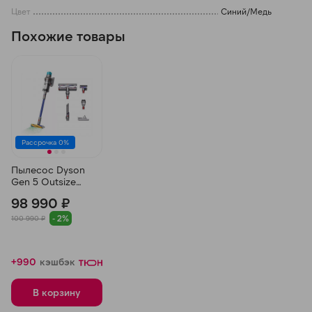
Цвет
Синий/Медь
Похожие товары
Рассрочка 0%
Пылесос Dyson
Gen 5 Outsize
(SV24), Никель/
98 990 ₽
Синий
- 2%
100 990 ₽
+990
кэшбэк
В корзину