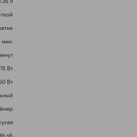
1.35 л
еткой
оятке
 мин.
минут
15 Вт
50 Вт
льный
йнер
сухая
89 дБ