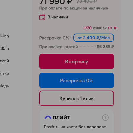
71 990 ₽
73 490 ₽
При оплате по акции за наличные
В наличии
+720
кэшбэк
i-Ion
Рассрочка 0%
от 2 400 ₽/Мес
При оплате картой
86 388 ₽
1.35 л
ткой
В корзину
оятке
Рассрочка 0%
Медь
Купить в 1 клик
Разбить на части
без переплат