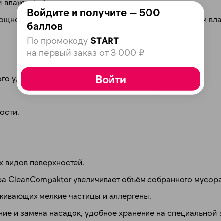
plait.ru
й влажной уборки.
Войдите и получите — 500
ощно собирает шерсть и грязь, справляется с сухими и в
баллов
По промокоду
START
на первый заказ от 3 000 ₽
Войти
го удаления спутанных волос.
раз в 2 недели
ости.
.
х видов поверхностей.
ора CleanCompaktor увеличивает объём собранного мусора
рживающих мелкие частицы и аллергены.
ние и замена насадок, удобное хранение на специальной 