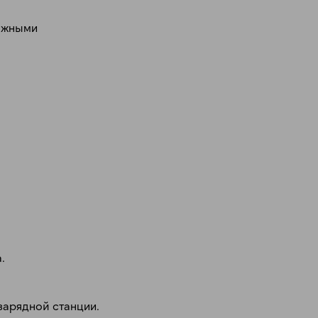
лажными
.
зарядной станции.