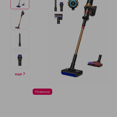
н
еще 7
Новинка