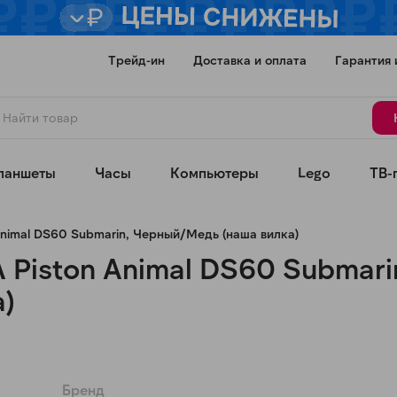
Трейд-ин
Доставка и оплата
Гарантия 
ланшеты
Часы
Компьютеры
Lego
ТВ-
nimal DS60 Submarin, Черный/Медь (наша вилка)
Piston Animal DS60 Submari
)
Для клиентов всех банков
Разбейте
оплату
Бренд