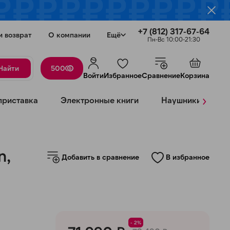
+7 (812) 317-67-64
и возврат
О компании
Ещё
Пн-Вс 10:00-21:30
Найти
500
Войти
Избранное
Сравнение
Корзина
›
приставка
Электронные книги
Наушники
К
Закрыть
n,
Добавить в сравнение
В избранное
- 2%