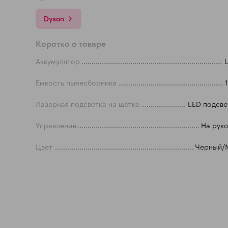
а части
без переплат
Dyson
График платежей
Коротко о товаре
Аккумулятор
L
Сегодня
Емкость пылесборника
25
%
Лазерная подсветка на щётке
LED подсве
Управление
На рук
Цвет
Черный/
Добавляйте товары
в корзину
Оплачивайте сегодня только
25
% картой любого банка