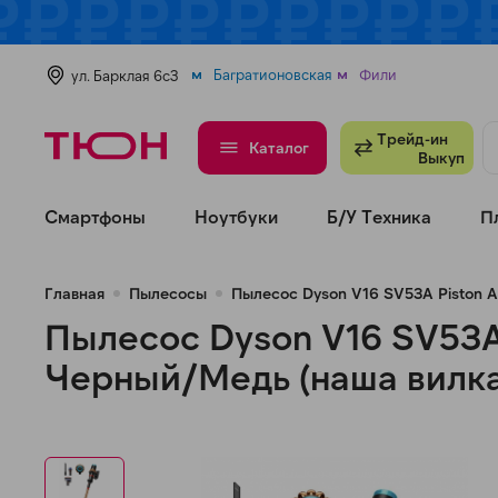
В избранное
Сравнить
Багратионовская
Фили
ул. Барклая 6с3
Трейд-ин
Каталог
Выкуп
Смартфоны
Ноутбуки
Б/У Техника
П
Главная
Пылесосы
Пылесос Dyson V16 SV53A Piston A
Пылесос Dyson V16 SV53A 
Черный/Медь (наша вилка