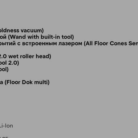
oldness vacuum)
 (Wand with built-in tool)
ытий c встроенным лазером (All Floor Cones Sen
0 wet roller head)
ol 2.0)
ol)
(Floor Dok multi)
Li-Ion