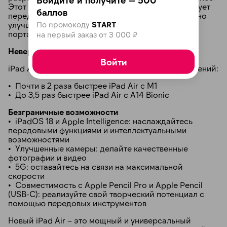
Этот чип впервые в линейке iPad Air демонстрирует
баллов
передовую графическую архитектуру, значительно
По промокоду
START
улучшая производительность при сохранении
портативности.
на первый заказ от 3 000 ₽
Невероятная производительность
Войти
iPad Air с M3 в разы быстрее предыдущих поколений:
• Почти в 2 раза быстрее iPad Air с M1
• До 3,5 раз быстрее iPad Air с A14 Bionic
Безграничные возможности
• iPadOS 18 и Apple Intelligence: наслаждайтесь
передовыми функциями и интеллектуальными
возможностями
• Улучшенные камеры: делайте качественные
фотографии и видео
• 5G: оставайтесь на связи на максимальной
скорости
• Совместимость с Apple Pencil Pro и Apple Pencil
(USB-C): реализуйте свой творческий потенциал с
помощью передовых инструментов
Новый iPad Air – это мощный и универсальный