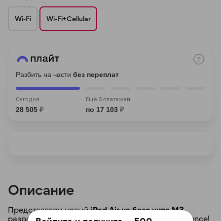
Wi-Fi
Wi-Fi+Cellular
раз в 2 недели
Разбить на части
без переплат
Сегодня
Ещё 5 платежей
28 505
₽
по 17 103
₽
Описание
Представляем новый
iPad Air на базе чипа M3
,
разработанного с использованием Apple Intelligence!
Войдите и получите — 500