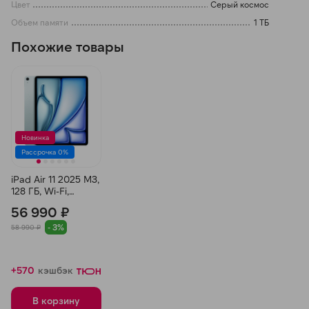
Цвет
Серый космос
Объем памяти
1 ТБ
Похожие товары
Новинка
Рассрочка 0%
iPad Air 11 2025 M3,
128 ГБ, Wi-Fi,
Голубой
56 990 ₽
- 3%
58 990 ₽
+570
кэшбэк
В корзину