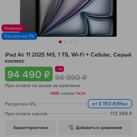
Добавляйте товары
в корзину
Новинка
Рассрочка 0%
Оплачивайте сегодня только
25
% картой любого банка
iPad Air 11 2025 M3, 1 ТБ, Wi-Fi + Cellular, Серый
космос
Получайте товар
- 3%
94 490 ₽
выбранный способом
96 990 ₽
При оплате по акции за наличные
Оставшиеся
75
% будут
+945
кэшбэк
списываться
с вашей карты
от 3 150 ₽/Мес
Рассрочка 0%
по
25
%
каждые 2 недели
113 388 ₽
При оплате картой
Характеристики
Добавить в сравнение
Подробнее