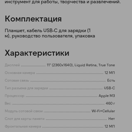
инструмент для работы, творчества и развлечений.
Комплектация
Планшет, кабель USB‑C для зарядки (1
м), руководство пользователя, упаковка
Характеристики
Дисплей
11" (2360x1640), Liquid Retina, True Tone
Основная камера
12 МП
Сотовая связь
Есть
Тип разъема для зарядки
USB-C
Процессор
Apple M3
Вес
460 г
Модуль сотовой связи
Wi-Fi+Cellular
Слот для карты памяти
Нет
Фронтальная камера
12 МП