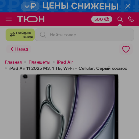
500
Для клиентов всех банков
Трейд-ин
Выкуп
Разбейте
Назад
оплату
на части
Главная
Планшеты
iPad Air
iPad Air 11 2025 M3, 1 ТБ, Wi-Fi + Cellular, Серый космос
без переплат
График платежей
Сегодня
25
%