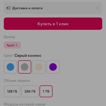
об оплате Плайтом
Доставка и оплата
Купить в 1 клик
Остались вопросы?
25
8 800 302-02-51
Бренд
plait.ru
раз в 2
Apple
недели
Цвет:
Серый космос
Объем памяти:
128 ГБ
256 ГБ
1 ТБ
Модуль сотовой связи: