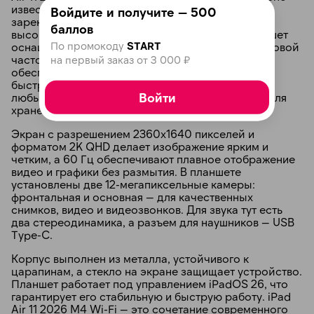
известного бренда Apple, который давно
Войдите и получите — 500
зарекомендовал себя как производитель
баллов
высококачественной и надежной техники. Планшет
По промокоду
START
оснащен мощным процессором Apple M4 с тактовой
частотой 4410 МГц и памятью типа LPDDR5, что
на первый заказ от 3 000 ₽
обеспечивает отличную производительность и
быструю работу, позволяя свободно выполнять
Войти
любые задачи. Встроенной памяти достаточно для
хранения разнообразных данных и файлов.
Экран с разрешением 2360x1640 пикселей и
форматом 2K QHD делает изображение ярким и
четким, а 60 Гц обеспечивают плавное отображение
видео и графики без размытия. В планшете
установлены две 12-мегапиксельные камеры:
фронтальная и основная — для качественных
снимков, видео и видеозвонков. Для звука тут есть
два стереодинамика, а разъем для наушников — USB
Type-C.
Корпус выполнен из металла, устойчивого к
царапинам, а стекло на экране защищает устройство.
Планшет работает под управлением iPadOS 26, что
гарантирует его стабильную и быструю работу. iPad
Air 11 2026 M4 Wi-Fi — это сочетание современного