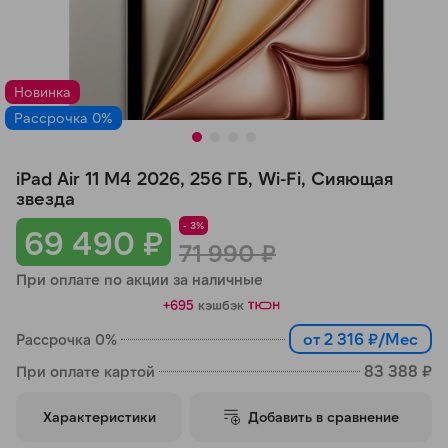
Добавляйте товары
в корзину
Новинка
Рассрочка 0%
Оплачивайте сегодня только
25
% картой любого банка
iPad Air 11 M4 2026, 256 ГБ, Wi-Fi, Сияющая
звезда
Получайте товар
- 3%
69 490 ₽
выбранный способом
71 990 ₽
При оплате по акции за наличные
Оставшиеся
75
% будут
+695
кэшбэк
списываться
с вашей карты
от 2 316 ₽/Мес
Рассрочка 0%
по
25
%
каждые 2 недели
83 388 ₽
При оплате картой
Характеристики
Добавить в сравнение
Подробнее