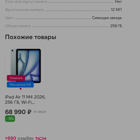
Слот для карты памяти
Нет
Фронтальная камера
12 МП
Цвет
Сияющая звезда
Объем памяти
256 ГБ
Похожие товары
Новинка
Рассрочка 0%
iPad Air 11 M4 2026,
256 ГБ, Wi-Fi,
Голубой
68 990 ₽
71 490 ₽
- 3%
+690
кэшбэк