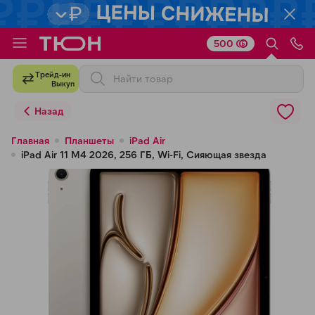
500
Для клиентов всех банков
Трейд-ин
Выкуп
Разбейте
Назад
оплату
на части
Главная
Планшеты
iPad Air
iPad Air 11 M4 2026, 256 ГБ, Wi-Fi, Сияющая звезда
без переплат
График платежей
Сегодня
25
%