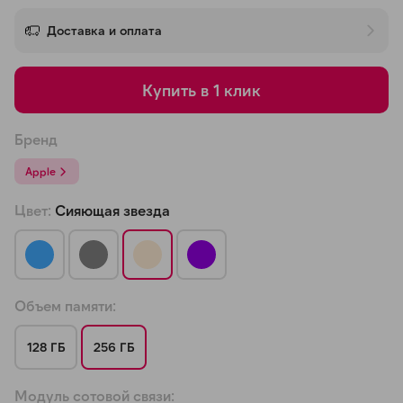
об оплате Плайтом
Доставка и оплата
Купить в 1 клик
Остались вопросы?
25
8 800 302-02-51
Бренд
plait.ru
раз в 2
Apple
недели
Цвет:
Сияющая звезда
Объем памяти:
128 ГБ
256 ГБ
Модуль сотовой связи: