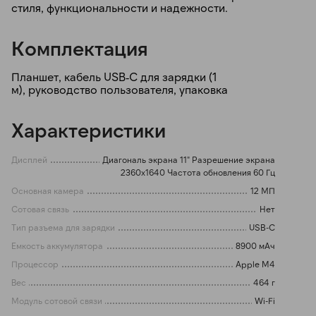
стиля, функциональности и надежности.
Комплектация
Планшет, кабель USB‑C для зарядки (1
м), руководство пользователя, упаковка
Характеристики
Дисплей
Диагональ экрана 11" Разрешение экрана
2360x1640 Частота обновления 60 Гц
Основная камера
12 МП
Сотовая связь
Нет
Тип разъема для зарядки
USB-C
Емкость аккумулятора
8900 мАч
Процессор
Apple M4
Вес
464 г
Модуль сотовой связи
Wi-Fi