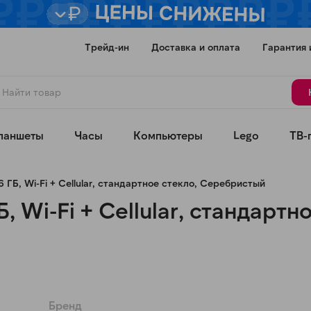
Трейд-ин
Доставка и оплата
Гарантия 
ланшеты
Часы
Компьютеры
Lego
ТВ-
6 ГБ, Wi-Fi + Cellular, стандартное стекло, Серебристый
Б, Wi-Fi + Cellular, стандартн
Для клиентов всех банков
Разбейте
оплату
а части
без переплат
Бренд