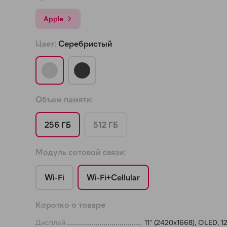
Apple
График платежей
Цвет:
Серебристый
Сегодня
25
%
Объем памяти:
256 ГБ
512 ГБ
Добавляйте товары
в корзину
Модуль сотовой связи:
Wi-Fi
Wi-Fi+Cellular
Оплачивайте сегодня только
25
% картой любого банка
Коротко о товаре
Дисплей
11" (2420x1668), OLED, 1