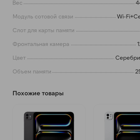
Вес
4
Модуль сотовой связи
Wi-Fi+Ce
Слот для карты памяти
Фронтальная камера
Цвет
Серебри
Объем памяти
2
Похожие товары