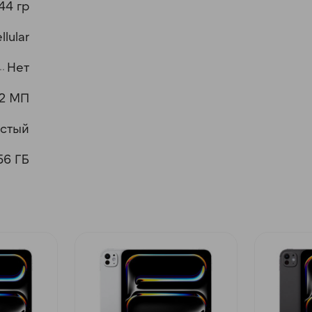
44 гр
llular
Нет
12 МП
стый
56 ГБ