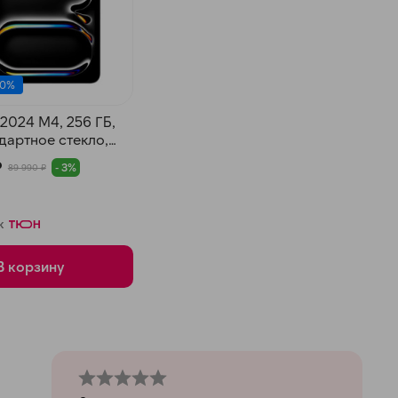
 0%
1 2024 M4, 256 ГБ,
ндартное стекло,
осмос
₽
- 3%
89 990 ₽
к
В корзину