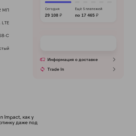
Сегодня
Ещё 5 платежей
2 МП
29 108
₽
по 17 465
₽
LTE
SB-C
стый
Информация о доставке
Trade In
 Impact, как у
ртинку даже под