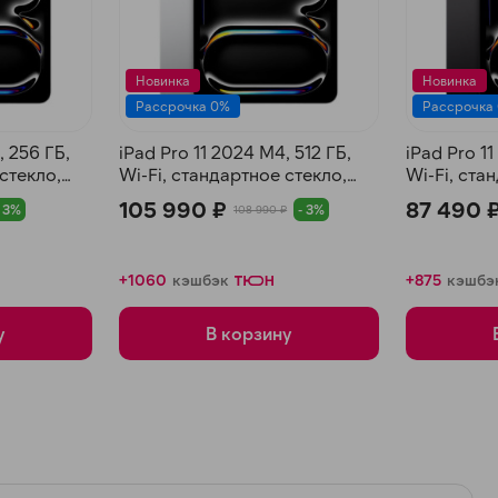
Новинка
Новинка
Рассрочка 0%
Рассрочка
, 256 ГБ,
iPad Pro 11 2024 M4, 512 ГБ,
iPad Pro 1
стекло,
Wi-Fi, стандартное стекло,
Wi-Fi, ста
Серебристый
Черный к
105 990 ₽
87 490 
- 3%
- 3%
108 990 ₽
+1060
кэшбэк
+875
кэшбэ
у
В корзину