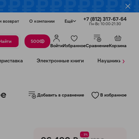
+7 (812) 317-67-64
и возврат
О компании
Ещё
Пн-Вс 10:00-21:30
Найти
500
Войти
Избранное
Сравнение
Корзина
›
приставка
Электронные книги
Наушники
К
Закрыть
ое
Добавить в сравнение
В избранное
- 3%