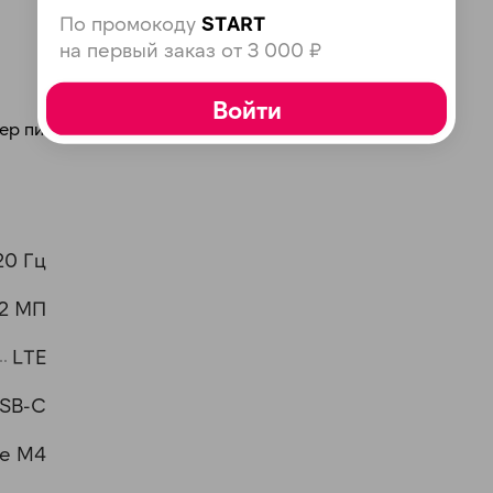
По промокоду
START
на первый заказ от 3 000 ₽
Войти
птер питания USB-C мощностью 20 Вт
раз в 2 недели
20 Гц
12 МП
LTE
SB-C
le M4