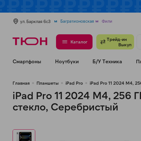
В избранное
Сравнить
Багратионовская
Фили
ул. Барклая 6с3
Трейд-ин
Каталог
Выкуп
Смартфоны
Ноутбуки
Б/У Техника
П
Главная
Планшеты
iPad Pro
iPad Pro 11 2024 M4, 25
iPad Pro 11 2024 M4, 256 Г
стекло, Серебристый
н