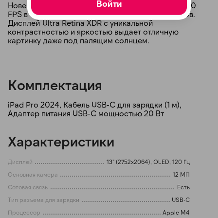
Войти
Новейший чип М4 уже бьет рекорды – больше 100
FPS в Genshin Impact, как у игровых компьютеров.
Дисплей Ultra Retina XDR с уникальной
контрастностью и яркостью выдает отличную
картинку даже под палящим солнцем.
Комплектация
iPad Pro 2024, Кабель USB-C для зарядки (1 м),
Адаптер питания USB-C мощностью 20 Вт
Характеристики
Дисплей
13" (2752x2064), OLED, 120 Гц
Основная камера
12 МП
Сотовая связь
Есть
Тип разъема для зарядки
USB-C
Процессор
Apple M4