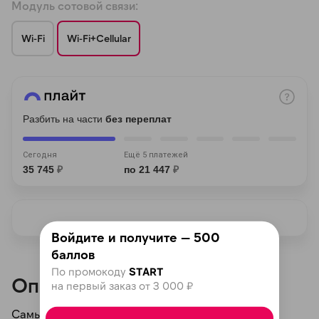
Модуль сотовой связи:
Wi-Fi
Wi-Fi+Cellular
раз в 2 недели
Разбить на части
без переплат
Сегодня
Ещё 5 платежей
35 745
₽
по 21 447
₽
Войдите и получите — 500
баллов
По промокоду
START
Описание
на первый заказ от 3 000 ₽
Самый мощный планшет в мире теперь с OLED.