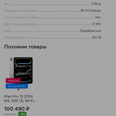
Вес
579 гр
Модуль сотовой связи
Wi-Fi+Cellular
Слот для карты памяти
Нет
Фронтальная камера
12 МП
Цвет
Серебристый
Объем памяти
512 ГБ
Похожие товары
Новинка
Рассрочка 0%
iPad Pro 13 2024
M4, 256 ГБ, Wi-Fi,
стандартное
100 490 ₽
стекло,
Серебристый
- 3%
103 490 ₽