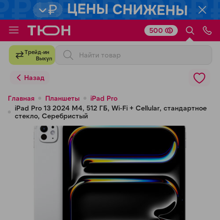
500
Для клиентов всех банков
Трейд-ин
Выкуп
Разбейте
Назад
оплату
на части
Главная
Планшеты
iPad Pro
iPad Pro 13 2024 M4, 512 ГБ, Wi-Fi + Cellular, стандартное
без переплат
стекло, Серебристый
График платежей
Сегодня
25
%