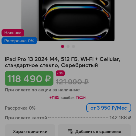
Добавляйте товары
в корзину
Новинка
Оплачивайте сегодня только
Рассрочка 0%
25
% картой любого банка
iPad Pro 13 2024 M4, 512 ГБ, Wi-Fi + Cellular,
Получайте товар
стандартное стекло, Серебристый
выбранный способом
- 3%
118 490 ₽
121 990 ₽
При оплате по акции за наличные
Оставшиеся
75
% будут
+1185
кэшбэк
списываться
с вашей карты
по
25
%
каждые 2 недели
от 3 950 ₽/Мес
Рассрочка 0%
142 188 ₽
При оплате картой
Характеристики
Добавить в сравнение
Подробнее