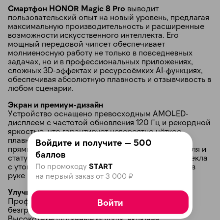
Смартфон HONOR Magic 8 Pro
выводит
пользовательский опыт на новый уровень, предлагая
максимальную производительность и расширенные
возможности искусственного интеллекта. Его
мощный передовой чипсет обеспечивает
молниеносную работу не только в повседневных
задачах, но и в профессиональных приложениях,
сложных 3D-эффектах и ресурсоёмких AI-функциях,
обеспечивая абсолютную плавность и отзывчивость в
любом сценарии.
Экран и премиум-дизайн
Устройство оснащено превосходным AMOLED-
дисплеем с частотой обновления 120 Гц и рекордной
яркостью, что гарантирует невероятно чёткое,
плавное и контрастное изображение даже под
Войдите и получите — 500
прямыми солнечными лучами. Воплощением стиля и
баллов
статуса стал корпус из комбинации металла и стекла
По промокоду
START
с утончённым финишем, который приятно лежит в
руке и подчёркивает премиальность гаджета.
на первый заказ от 3 000 ₽
Улучшенная камера и оптика
Профессиональная тройная камера открывает
Войти
безграничные возможности для творчества.
Высокотехнологичные модули, включая