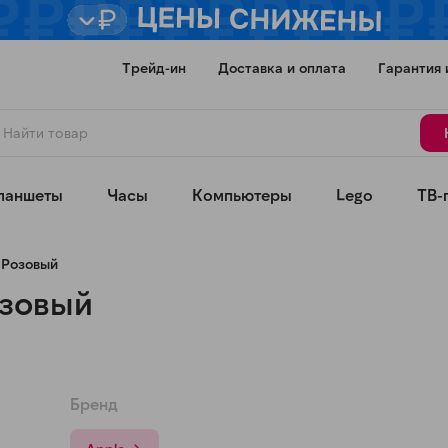
Трейд-ин
Доставка и оплата
Гарантия 
ланшеты
Часы
Компьютеры
Lego
ТВ-
, Розовый
озовый
Для клиентов всех банков
Бренд
Разбейте
оплату