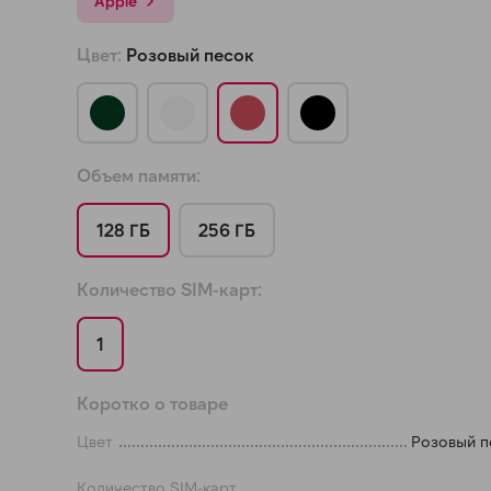
Apple
а части
без переплат
Цвет:
Розовый песок
График платежей
Объем памяти:
Сегодня
25
%
128 ГБ
256 ГБ
Количество SIM-карт:
1
Добавляйте товары
в корзину
Коротко о товаре
Оплачивайте сегодня только
Цвет
Розовый п
25
% картой любого банка
Количество SIM-карт