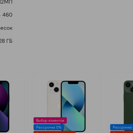
 12МП
460
песок
28 ГБ
Выбор клиентов
Рассрочка 0%
Рассрочка