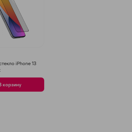
текло iPhone 13
x
В корзину