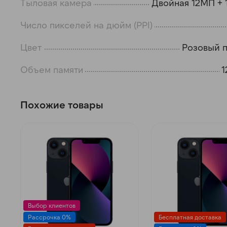
Тыловая камера
Двойная 12МП +
Число пикселей на дюйм (PPI)
Цвет
Розовый 
Объем памяти
1
Похожие товары
Выбор клиентов
Рассрочка 0%
Бесплатная доставка