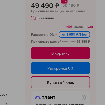
- 2%
49 490 ₽
50 490 ₽
При оплате по акции за наличные
В наличии
+495
кэшбэк
Рассрочка 0%
от 1 650 ₽/Мес
При оплате картой
59 388 ₽
В корзину
Рассрочка 0%
Купить в 1 клик
есок
1
Разбить на части
без переплат