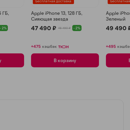
Бесплатная доставка
Бесплатная
6 ГБ,
Apple iPhone 13, 128 ГБ,
Apple iPhon
Сияющая звезда
Зеленый
47 490 ₽
49 490 
- 2%
- 2%
48 490 ₽
+475
кэшбэк
+495
кэшбэ
у
В корзину