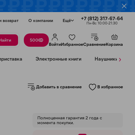
+7 (812) 317-67-64
и возврат
О компании
Ещё
Пн-Вс 10:00-21:30
Найти
500
Войти
Избранное
Сравнение
Корзина
›
приставка
Электронные книги
Наушники
К
Добавить в сравнение
В избранное
Закрыть
Полноценная гарантия 2 года с
момента покупки.