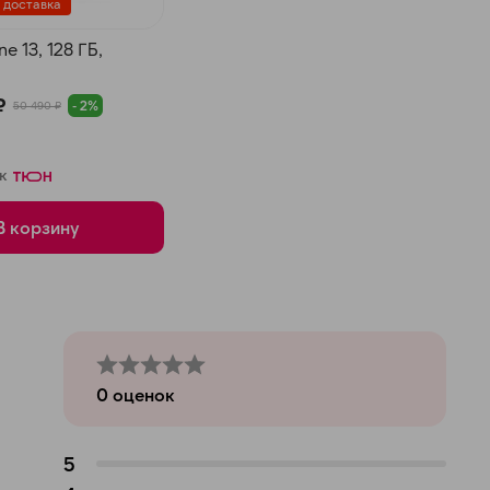
 доставка
e 13, 128 ГБ,
₽
- 2%
50 490 ₽
к
В корзину
0
оценок
5