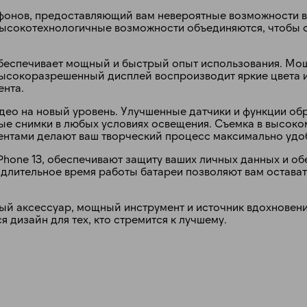
ртфонов, предоставляющий вам невероятные возможности в
высокотехнологичные возможности объединяются, чтобы 
обеспечивает мощный и быстрый опыт использования. М
ысокоразрешенный дисплей воспроизводит яркие цвета и
ента.
идео на новый уровень. Улучшенные датчики и функции об
е снимки в любых условиях освещения. Съемка в высоко
ентами делают ваш творческий процесс максимально удо
Phone 13, обеспечивают защиту ваших личных данных и о
 длительное время работы батареи позволяют вам остава
ьный аксессуар, мощный инструмент и источник вдохновен
 дизайн для тех, кто стремится к лучшему.