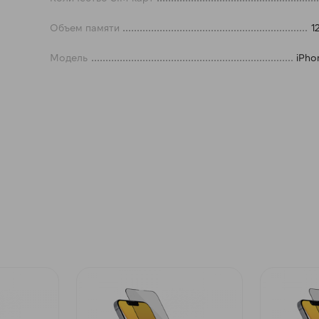
Объем памяти
1
Получайте товар
выбранный способом
Модель
iPho
Оставшиеся
75
% будут
списываться
с вашей карты
по
25
%
каждые 2 недели
Подробнее
об оплате Плайтом
25
раз в 2
Остались вопросы?
недели
8 800 302-02-51