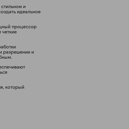
 стильном и
создать идеальное
ощный процессор
 четкие
работки
м разрешении и
бным.
беспечивают
ться
ия, который