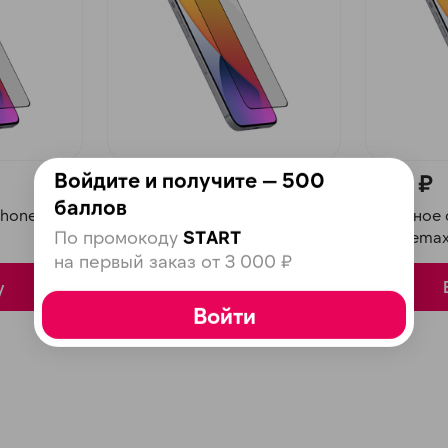
plait.ru
Войдите и получите — 500
990 ₽
990 ₽
баллов
hone 13
Защитное стекло iPhone 13
Защитное с
По промокоду
START
Remax
Mini Rema
раз в 2 недели
на первый заказ от 3 000 ₽
у
В корзину
Войти