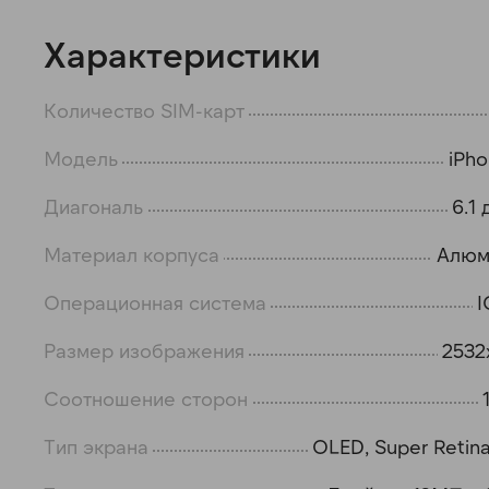
Характеристики
Количество SIM-карт
Модель
iPho
Диагональ
6.1
Материал корпуса
Алюм
Операционная система
I
Размер изображения
2532
Соотношение сторон
Тип экрана
OLED, Super Retin