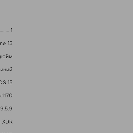
1
ne 13
 дюйм
иний
OS 15
x1170
19.5:9
a XDR