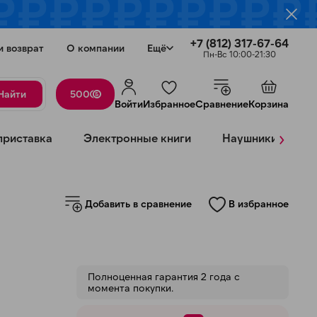
+7 (812) 317-67-64
и возврат
О компании
Ещё
Пн-Вс 10:00-21:30
Найти
500
Войти
Избранное
Сравнение
Корзина
›
приставка
Электронные книги
Наушники
К
Добавить в сравнение
В избранное
Закрыть
Полноценная гарантия 2 года с
момента покупки.