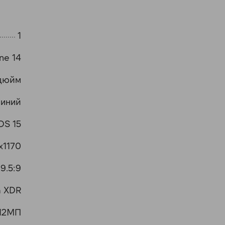
1
ne 14
 дюйм
иний
OS 15
x1170
19.5:9
a XDR
 12МП