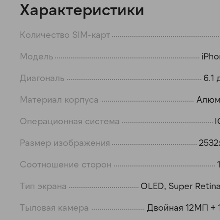
Характеристики
Количество SIM-карт
Модель
iPho
Диагональ
6.1
Материал корпуса
Алюм
Операционная система
I
Размер изображения
2532
Соотношение сторон
Тип экрана
OLED, Super Retin
Тыловая камера
Двойная 12МП +