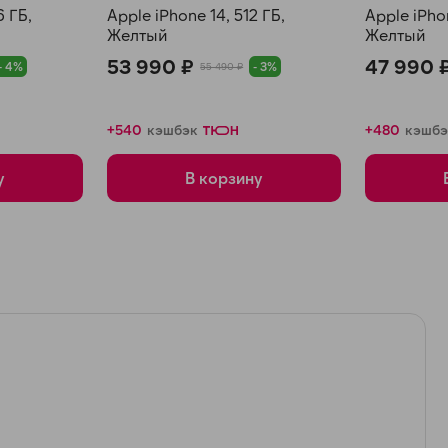
6 ГБ,
Apple iPhone 14, 512 ГБ,
Apple iPhon
Желтый
Желтый
53 990 ₽
47 990 
- 4%
- 3%
55 490 ₽
+540
кэшбэк
+480
кэшбэ
у
В корзину