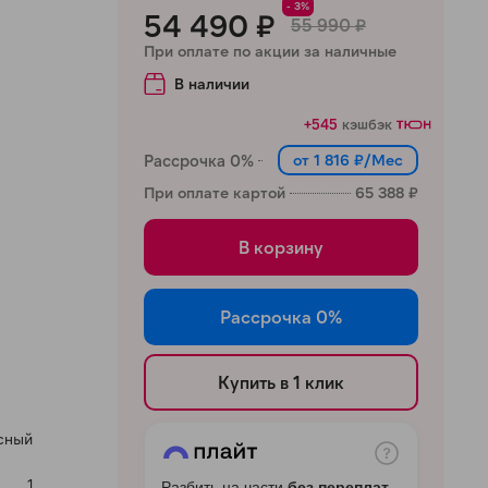
- 3%
54 490 ₽
55 990 ₽
При оплате по акции за наличные
В наличии
+545
кэшбэк
Рассрочка 0%
от 1 816 ₽/Мес
При оплате картой
65 388 ₽
В корзину
Рассрочка 0%
Купить в 1 клик
сный
1
Разбить на части
без переплат