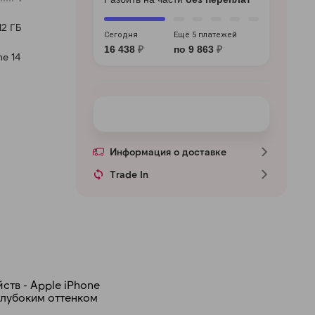
12 ГБ
Сегодня
Ещё 5 платежей
16 438
₽
по 9 863
₽
ne 14
Информация о доставке
Trade In
тв - Apple iPhone
глубоким оттенком