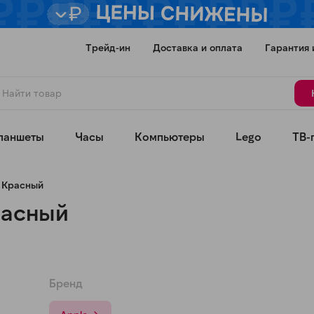
Трейд-ин
Доставка и оплата
Гарантия 
ланшеты
Часы
Компьютеры
Lego
ТВ-
, Красный
Красный
Для клиентов всех банков
Бренд
Разбейте
оплату