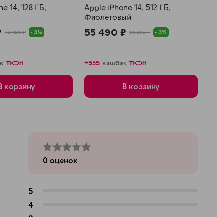
e 14, 128 ГБ,
Apple iPhone 14, 512 ГБ,
Фиолетовый
₽
55 490 ₽
- 3%
- 3%
49 490 ₽
56 990 ₽
к
+555
кэшбэк
В корзину
В корзину
0
оценок
5
4