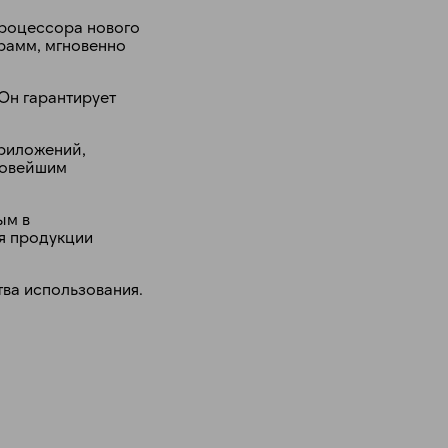
процессора нового
грамм, мгновенно
Он гарантирует
приложений,
 новейшим
ым в
ля продукции
тва использования.