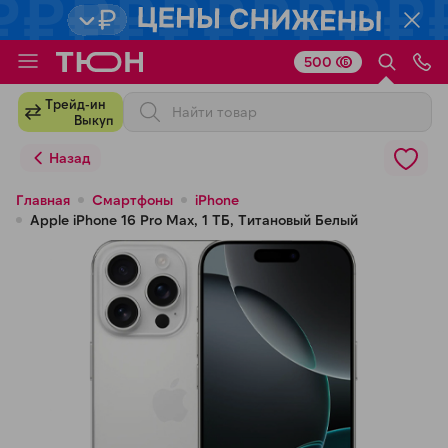
500
Для клиентов всех банков
Трейд-ин
Выкуп
Разбейте
Назад
оплату
на части
Главная
Смартфоны
iPhone
Apple iPhone 16 Pro Max, 1 ТБ, Титановый Белый
без переплат
График платежей
Сегодня
25
%