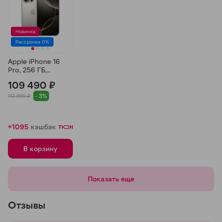
Новинка
Рассрочка 0%
Apple iPhone 16
Pro, 256 ГБ,
Титановый
109 490 ₽
Бежевый
- 3%
112 990 ₽
+1095
кэшбэк
В корзину
Показать еще
Отзывы