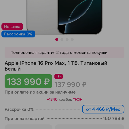
Добавляйте товары
в корзину
Новинка
Рассрочка 0%
Оплачивайте сегодня только
25
% картой любого банка
Полноценная гарантия 2 года с момента покупки.
Получайте товар
Apple iPhone 16 Pro Max, 1 ТБ, Титановый
выбранный способом
Белый
- 3%
133 990 ₽
137 990 ₽
Оставшиеся
75
% будут
При оплате по акции за наличные
списываться
с вашей карты
+1340
кэшбэк
по
25
%
каждые 2 недели
от 4 466 ₽/Мес
Рассрочка 0%
160 788 ₽
При оплате картой
Подробнее