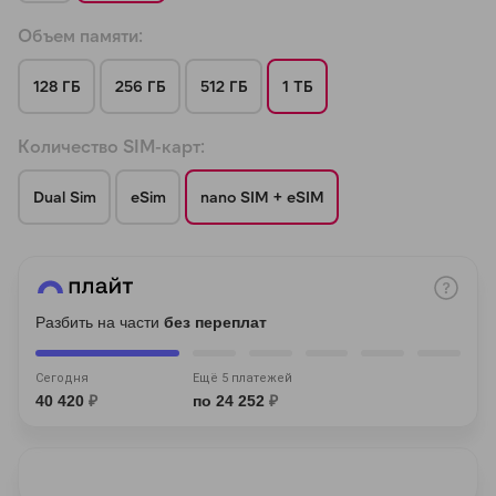
Объем памяти:
128 ГБ
256 ГБ
512 ГБ
1 ТБ
Количество SIM-карт:
раз в 2 недели
Dual Sim
eSim
nano SIM + eSIM
Разбить на части
без переплат
Сегодня
Ещё 5 платежей
40 420
₽
по 24 252
₽