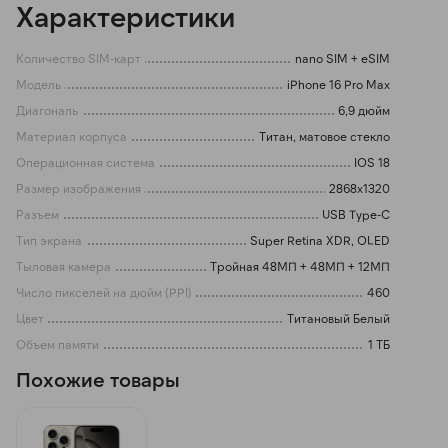
Характеристики
Количество SIM-карт
nano SIM + eSIM
Модель
iPhone 16 Pro Max
Диагональ
6,9 дюйм
Материал корпуса
Титан, матовое стекло
Операционная система
IOS 18
Размер изображения
2868x1320
Разъем
USB Type-C
Тип экрана
Super Retina XDR, OLED
Тыловая камера
Тройная 48МП + 48МП + 12МП
Число пикселей на дюйм (PPI)
460
Цвет
Титановый Белый
Объем памяти
1 ТБ
Похожие товары