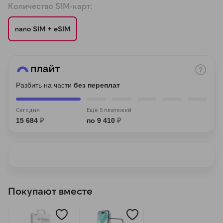
Количество SIM-карт:
nano SIM + eSIM
раз в 2 недели
Разбить на части
без переплат
Сегодня
Ещё 5 платежей
15 684
₽
по 9 410
₽
Покупают вместе