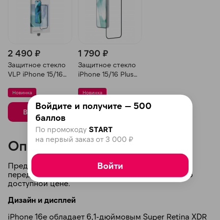
2 490 ₽
1 790 ₽
Защитное стекло
Защитное стекло
VLP iPhone 15/16
iPhone 15/16 Plus
Plus A-Glass
Remax
Новинка
Новинка
Войдите и получите — 500
В корзину
В корзину
баллов
По промокоду
START
на первый заказ от 3 000 ₽
Описание
Войти
Представляем новый iPhone 16e — сочетание
передовых технологий и элегантного дизайна по
доступной цене.
Дизайн и дисплей
iPhone 16e обладает 6,1-дюймовым Super Retina XDR