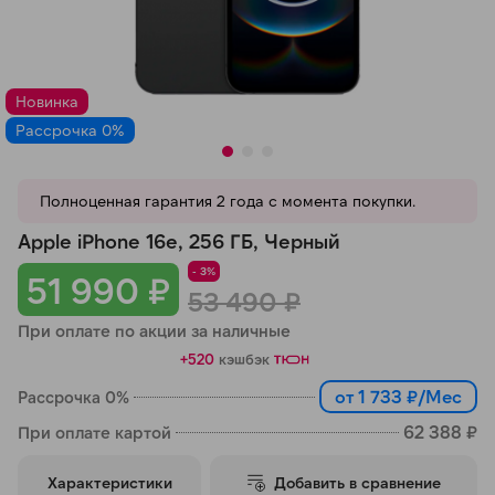
Добавляйте товары
в корзину
Новинка
Рассрочка 0%
Оплачивайте сегодня только
25
% картой любого банка
Полноценная гарантия 2 года с момента покупки.
Получайте товар
Apple iPhone 16e, 256 ГБ, Черный
выбранный способом
- 3%
51 990 ₽
53 490 ₽
При оплате по акции за наличные
Оставшиеся
75
% будут
списываться
с вашей карты
+520
кэшбэк
по
25
%
каждые 2 недели
от 1 733 ₽/Мес
Рассрочка 0%
62 388 ₽
При оплате картой
Характеристики
Добавить в сравнение
Подробнее