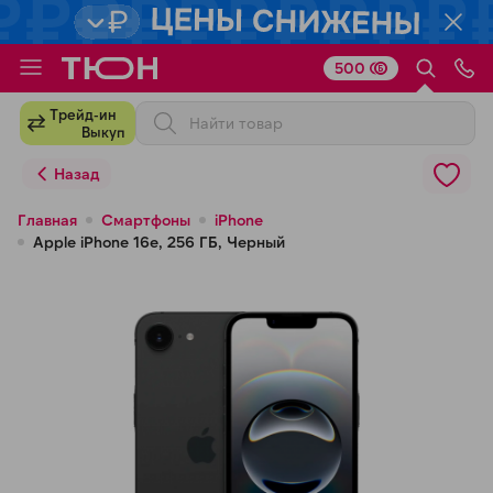
500
Для клиентов всех банков
Трейд-ин
Выкуп
Разбейте
Назад
оплату
на части
Главная
Смартфоны
iPhone
Apple iPhone 16e, 256 ГБ, Черный
без переплат
График платежей
Сегодня
25
%