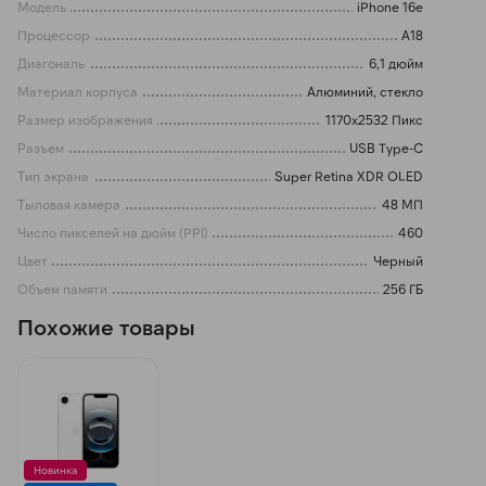
Модель
iPhone 16e
Процессор
A18
Диагональ
6,1 дюйм
Материал корпуса
Алюминий, стекло
Размер изображения
1170x2532 Пикс
Разъем
USB Type-C
Тип экрана
Super Retina XDR OLED
Тыловая камера
48 МП
Число пикселей на дюйм (PPI)
460
Цвет
Черный
Объем памяти
256 ГБ
Похожие товары
Новинка