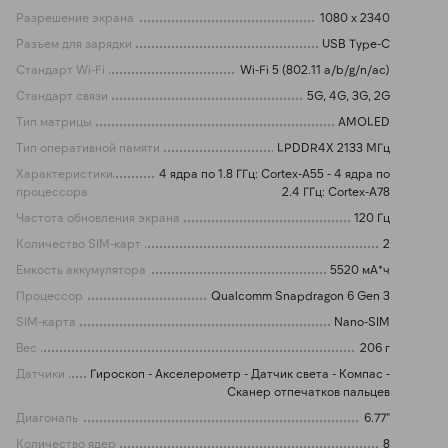
Разрешение экрана
1080 x 2340
Разъем для зарядки
USB Type-C
Стандарт Wi-Fi
Wi-Fi 5 (802.11 a/b/g/n/ac)
Стандарт связи
5G, 4G, 3G, 2G
Тип матрицы
AMOLED
Тип оперативной памяти
LPDDR4X 2133 МГц
Характеристики
4 ядра по 1.8 ГГц: Cortex-A55 - 4 ядра по
процессора
2.4 ГГц: Cortex-A78
Частота обновления экрана
120 Гц
Количество SIM-карт
2
Емкость аккумулятора
5520 мА*ч
Процессор
Qualcomm Snapdragon 6 Gen 3
SIM-карта
Nano-SIM
Вес
206 г
Датчики
Гироскоп - Акселерометр - Датчик света - Компас -
Сканер отпечатков пальцев
Диагональ
6.77"
Количество ядер
8