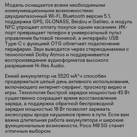
Модель оснащается всеми необходимыми
коммуникационными возможностями:
двухдиапазонный Wi-Fi, Bluetooth версии 5.1,
поддержка GPS, GLONASS, Beidou и Galileo, а модуль
NFC упрощает оплату покупок одним касанием. ИК-
порт превращает телефон в универсальный пульт
управления бытовой техникой, а интерфейс USB
Type-C с функцией OTG облегчает подключение
периферии. Звук выводится через стереодинамики с
технологией Dolby Atmos и поддерживается
воспроизведение аудиоформатов высокого
разрешения Hi-Res Audio.
Емкий аккумулятор на 5520 мА*ч способен
продержаться целый день активного использования,
включающего интернет-серфинг, просмотр видео и
игры. Технология быстрой зарядки мощностью 45 Вт
существенно сокращает время восстановления
заряда, а поддержка обратной беспроводной
зарядки мощностью 18 Вт позволит заряжать
аксессуары вроде наушников прямо в пути. Если вам
важна длительная работа аккумулятора и широкие
функциональные возможности, Poco M8 5G станет
отличным выбором.