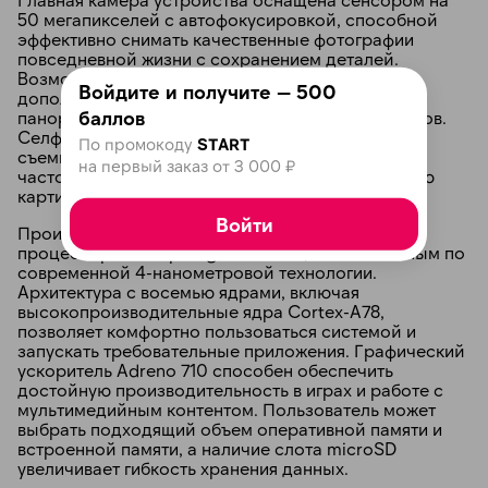
50 мегапикселей с автофокусировкой, способной
эффективно снимать качественные фотографии
повседневной жизни с сохранением деталей.
Возможность записи видео в разрешении 4K
Войдите и получите — 500
дополняют дополнительные режимы HDR и
баллов
панорамирования, повышая креативность снимков.
Селфи-камера на 20 МП идеально подойдет для
По промокоду
START
съемки портретов и звонков, а съемка роликов с
на первый заказ от 3 000 ₽
частотой 60 кадров в секунду обеспечит гладкую
картинку.
Войти
Производительность модели обеспечивается
процессором Snapdragon 6 Gen 3, изготовленным по
современной 4-нанометровой технологии.
Архитектура с восемью ядрами, включая
высокопроизводительные ядра Cortex-A78,
позволяет комфортно пользоваться системой и
запускать требовательные приложения. Графический
ускоритель Adreno 710 способен обеспечить
достойную производительность в играх и работе с
мультимедийным контентом. Пользователь может
выбрать подходящий объем оперативной памяти и
встроенной памяти, а наличие слота microSD
увеличивает гибкость хранения данных.