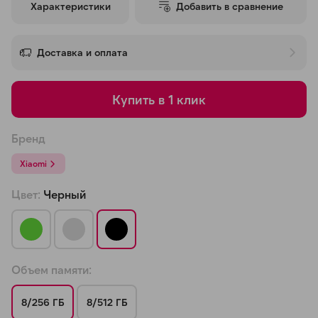
Характеристики
Добавить в сравнение
об оплате Плайтом
Доставка и оплата
Остались вопросы?
25
Купить в 1 клик
8 800 302-02-51
plait.ru
раз в 2
Бренд
недели
Xiaomi
Цвет:
Черный
Объем памяти:
8/256 ГБ
8/512 ГБ