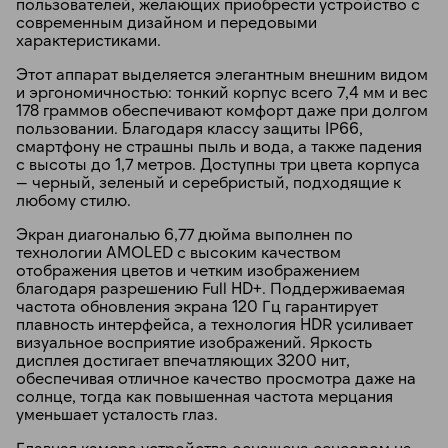
пользователей, желающих приобрести устройство с
современным дизайном и передовыми
характеристиками.
Этот аппарат выделяется элегантным внешним видом
и эргономичностью: тонкий корпус всего 7,4 мм и вес
178 граммов обеспечивают комфорт даже при долгом
пользовании. Благодаря классу защиты IP66,
смартфону не страшны пыль и вода, а также падения
с высоты до 1,7 метров. Доступны три цвета корпуса
— черный, зеленый и серебристый, подходящие к
любому стилю.
Экран диагональю 6,77 дюйма выполнен по
технологии AMOLED с высоким качеством
отображения цветов и четким изображением
благодаря разрешению Full HD+. Поддерживаемая
частота обновления экрана 120 Гц гарантирует
плавность интерфейса, а технология HDR усиливает
визуальное восприятие изображений. Яркость
дисплея достигает впечатляющих 3200 нит,
обеспечивая отличное качество просмотра даже на
солнце, тогда как повышенная частота мерцания
уменьшает усталость глаз.
Главная камера устройства оснащена сенсором на