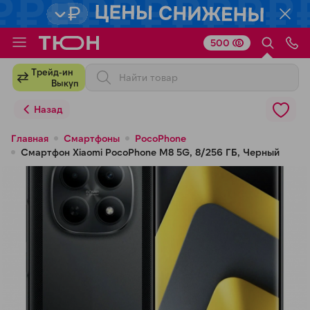
500
Для клиентов всех банков
Трейд-ин
Выкуп
Разбейте
Назад
оплату
на части
Главная
Смартфоны
PocoPhone
Смартфон Xiaomi PocoPhone M8 5G, 8/256 ГБ, Черный
без переплат
График платежей
Сегодня
25
%