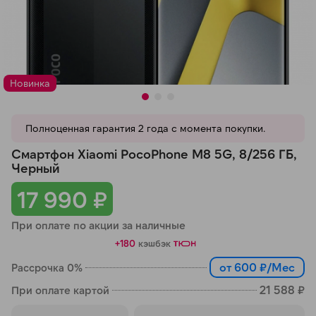
Добавляйте товары
в корзину
Новинка
Оплачивайте сегодня только
25
% картой любого банка
Полноценная гарантия 2 года с момента покупки.
Получайте товар
Смартфон Xiaomi PocoPhone M8 5G, 8/256 ГБ,
выбранный способом
Черный
17 990 ₽
Оставшиеся
75
% будут
При оплате по акции за наличные
списываться
с вашей карты
+180
кэшбэк
по
25
%
каждые 2 недели
от 600 ₽/Мес
Рассрочка 0%
21 588 ₽
При оплате картой
Подробнее