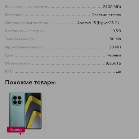
Максимальная частота
2400 МГц
Материал
Пластик, стекло
Операционная система
Android 15 (HyperOS 2）
Соотношение сторон
19,5:9
Тыловая камера
50 Мп
Фронтальная камера
20 МП
Цвет
Черный
Объем памяти
8/256 ГБ
NFC
Да
Похожие товары
Новинка