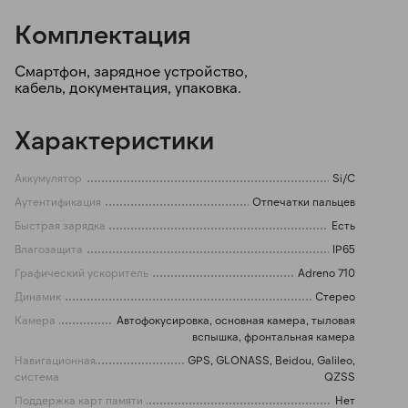
Комплектация
Смартфон, зарядное устройство,
кабель, документация, упаковка.
Характеристики
Аккумулятор
Si/C
Аутентификация
Отпечатки пальцев
Быстрая зарядка
Есть
Влагозащита
IP65
Графический ускоритель
Adreno 710
Динамик
Стерео
Камера
Автофокусировка, основная камера, тыловая
вспышка, фронтальная камера
Навигационная
GPS, GLONASS, Beidou, Galileo,
система
QZSS
Поддержка карт памяти
Нет