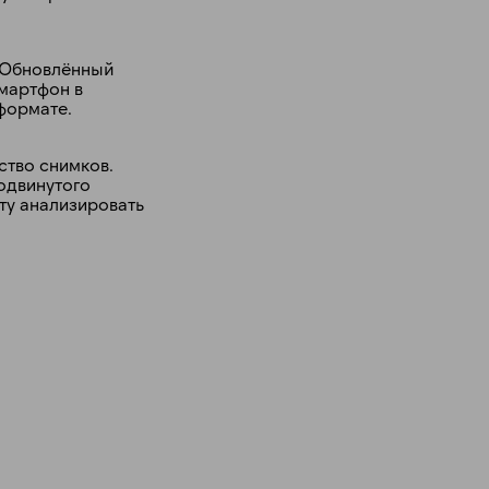
. Обновлённый
мартфон в
формате.
ство снимков.
одвинутого
ту анализировать