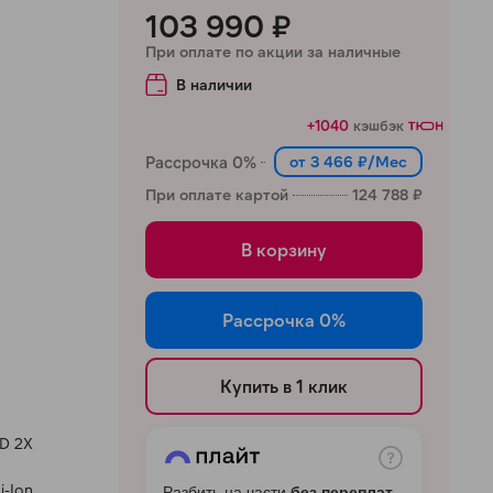
103 990 ₽
При оплате по акции за наличные
В наличии
+1040
кэшбэк
Рассрочка 0%
от 3 466 ₽/Мес
При оплате картой
124 788 ₽
В корзину
Рассрочка 0%
Купить в 1 клик
D 2X
i-Ion
Разбить на части
без переплат