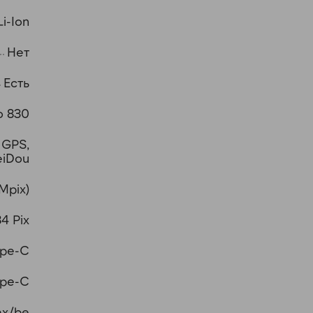
Li-Ion
Нет
Есть
o 830
 GPS,
eiDou
Mpix)
4 Pix
ype-C
ype-C
ax/be