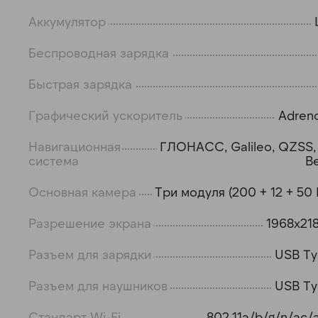
Аккумулятор
Беспроводная зарядка
Быстрая зарядка
Графический ускоритель
Adren
Навигационная
ГЛОНАСС, Galileo, QZSS,
система
B
Основная камера
Три модуля (200 + 12 + 50 
Разрешение экрана
1968x218
Разъем для зарядки
USB T
Разъем для наушников
USB T
Стандарт Wi-Fi
802.11a/b/g/n/ac/