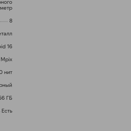
рного
ометр
8
еталл
id 16
 Mpix
0 нит
рный
56 ГБ
Есть