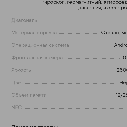
гироскоп, геомагнитный, атмосфе
давления, акселер
Диагональ
Материал корпуса
Стекло, м
Операционная система
Andro
Фронтальная камера
10
Яркость
260
Цвет
Че
Объем памяти
12/2
NFC
Похожие товары