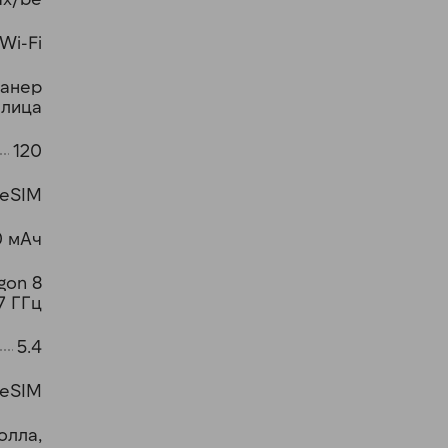
 Wi-Fi
канер
 лица
120
+eSIM
 мАч
gon 8
47 ГГц
5.4
 eSIM
олла,