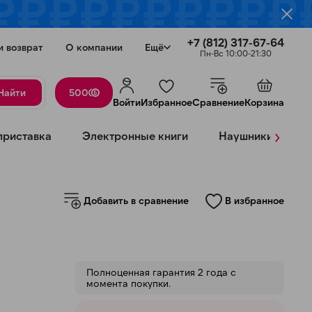
+7 (812) 317-67-64
и возврат
О компании
Ещё
Пн-Вс 10:00-21:30
Найти
500
Войти
Избранное
Сравнение
Корзина
›
приставка
Электронные книги
Наушники
К
Добавить в сравнение
В избранное
Закрыть
Полноценная гарантия 2 года с
момента покупки.