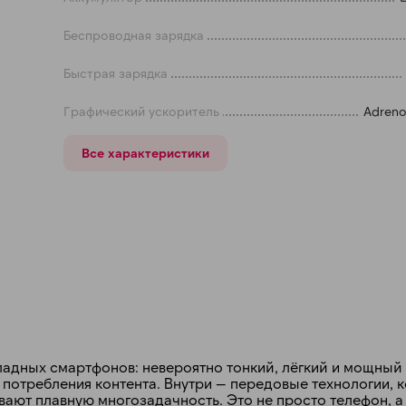
Беспроводная зарядка
Получайте товар
выбранный способом
Быстрая зарядка
Оставшиеся
75
% будут
списываться
Графический ускоритель
Adreno
с вашей карты
по
25
%
каждые 2 недели
Все характеристики
Подробнее
об оплате Плайтом
25
раз в 2
Остались вопросы?
недели
ладных смартфонов: невероятно тонкий, лёгкий и мощный
 потребления контента. Внутри — передовые технологии, 
8 800 302-02-51
ают плавную многозадачность. Это не просто телефон, 