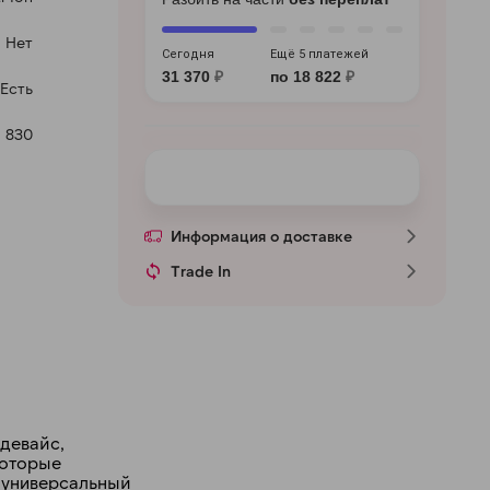
Нет
Сегодня
Ещё 5 платежей
31 370
₽
по 18 822
₽
Есть
 830
Информация о доставке
Trade In
 девайс,
которые
а универсальный