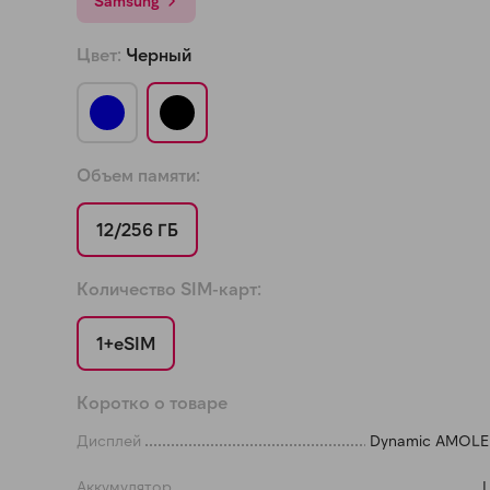
Samsung
а части
без переплат
Цвет:
Черный
График платежей
Объем памяти:
Сегодня
25
%
12/256 ГБ
Количество SIM-карт:
1+eSIM
Добавляйте товары
в корзину
Коротко о товаре
Оплачивайте сегодня только
Дисплей
Dynamic AMOLE
25
% картой любого банка
Аккумулятор
L