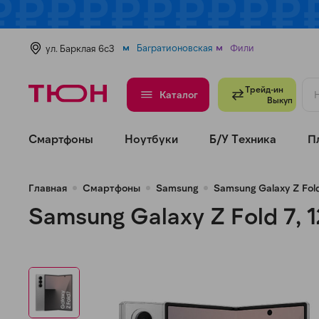
Багратионовская
Фили
ул. Барклая 6с3
Трейд-ин
Каталог
Выкуп
Смартфоны
Ноутбуки
Б/У Техника
П
Главная
Смартфоны
Samsung
Samsung Galaxy Z Fol
Samsung Galaxy Z Fold 7,