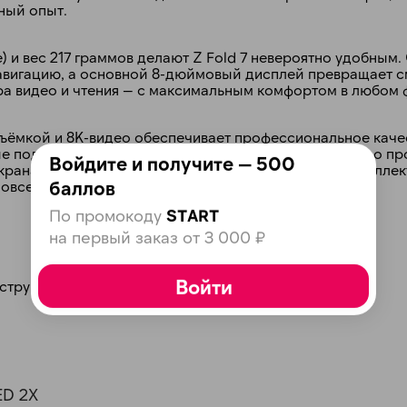
ьный опыт.
plait.ru
е) и вес 217 граммов делают Z Fold 7 невероятно удобным
навигацию, а основной 8-дюймовый дисплей превращает с
ра видео и чтения — с максимальным комфортом в любом 
ъёмкой и 8K-видео обеспечивает профессиональное каче
е под большой экран: от интеллектуального поиска до пр
Войдите и получите — 500
рана для Gemini AI — позволяет искусственному интеллек
баллов
повседневные задачи.
По промокоду
START
раз в 2 недели
на первый заказ от 3 000 ₽
Войти
струкция, упаковка
ED 2X