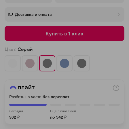
об оплате Плайтом
Доставка и оплата
Купить в 1 клик
Остались вопросы?
25
8 800 302-02-51
Цвет:
Серый
plait.ru
раз в 2
недели
Разбить на части
без переплат
Сегодня
Ещё 5 платежей
902
₽
по 542
₽