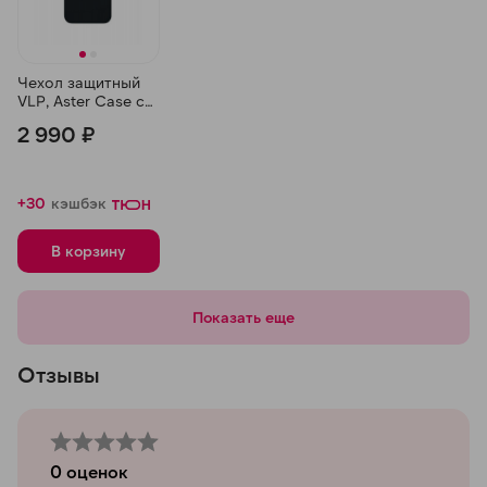
Чехол защитный
VLP, Aster Case с
MagSafe для
2 990 ₽
iPhone 15 Pro,
Черный
+30
кэшбэк
В корзину
Показать еще
Отзывы
0
оценок