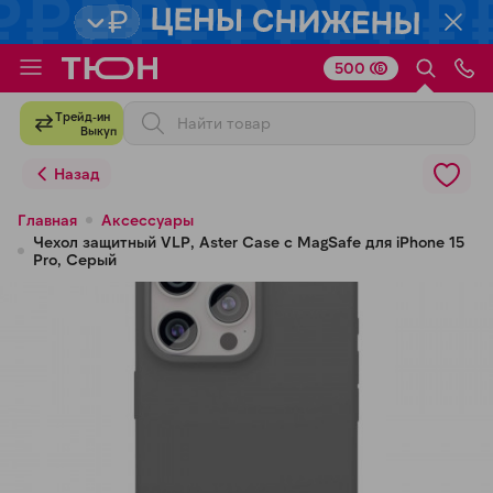
500
Для клиентов всех банков
Трейд-ин
Выкуп
Разбейте
Назад
оплату
на части
Главная
Аксессуары
Чехол защитный VLP, Aster Case с MagSafe для iPhone 15
без переплат
Pro, Серый
График платежей
Сегодня
25
%