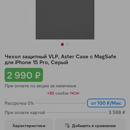
Добавляйте товары
в корзину
Оплачивайте сегодня только
25
% картой любого банка
Чехол защитный VLP, Aster Case с MagSafe
Получайте товар
для iPhone 15 Pro, Серый
выбранный способом
2 990 ₽
При оплате по акции за наличные
Оставшиеся
75
% будут
+30
кэшбэк
списываться
с вашей карты
по
25
%
каждые 2 недели
от 100 ₽/Мес
Рассрочка 0%
3 588 ₽
При оплате картой
Характеристики
Добавить в сравнение
Подробнее