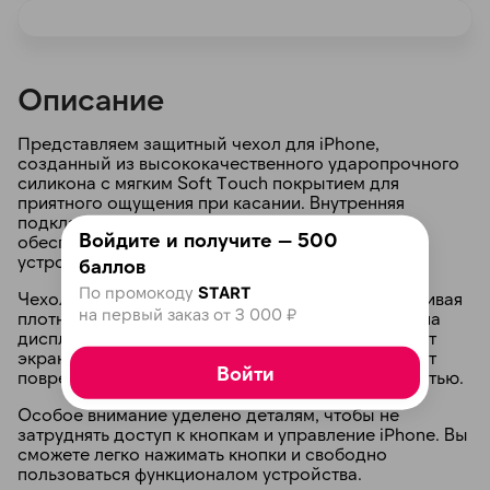
Описание
Представляем защитный чехол для iPhone,
созданный из высококачественного ударопрочного
раз в 2 недели
силикона с мягким Soft Touch покрытием для
приятного ощущения при касании. Внутренняя
подкладка из бархатистой микрофибры
Войдите и получите — 500
обеспечивает дополнительную защиту вашему
устройству.
баллов
По промокоду
START
Чехол точно повторяет контуры iPhone, обеспечивая
на первый заказ от 3 000 ₽
плотное прилегание и предотвращая царапины на
дисплее и камере. Высокий край чехла защищает
экран, а выступающая рамка защищает камеру от
Войти
повреждений при соприкосновении с поверхностью.
Особое внимание уделено деталям, чтобы не
затруднять доступ к кнопкам и управление iPhone. Вы
сможете легко нажимать кнопки и свободно
пользоваться функционалом устройства.