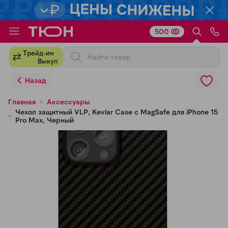
500
Для клиентов всех банков
Трейд-ин
Выкуп
Разбейте
Назад
оплату
на части
Главная
Аксессуары
Чехол защитный VLP, Kevlar Case с MagSafe для iPhone 15
без переплат
Pro Max, Черный
График платежей
Сегодня
25
%