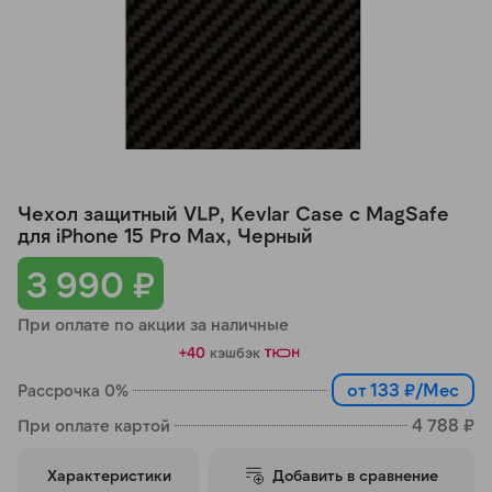
Добавляйте товары
в корзину
Оплачивайте сегодня только
25
% картой любого банка
Чехол защитный VLP, Kevlar Case с MagSafe
Получайте товар
для iPhone 15 Pro Max, Черный
выбранный способом
3 990 ₽
При оплате по акции за наличные
Оставшиеся
75
% будут
+40
кэшбэк
списываться
с вашей карты
по
25
%
каждые 2 недели
от 133 ₽/Мес
Рассрочка 0%
4 788 ₽
При оплате картой
Характеристики
Добавить в сравнение
Подробнее