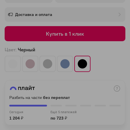
об оплате Плайтом
Доставка и оплата
Купить в 1 клик
Остались вопросы?
25
8 800 302-02-51
Цвет:
Черный
plait.ru
раз в 2
недели
Разбить на части
без переплат
Сегодня
Ещё 5 платежей
1 204
₽
по 723
₽