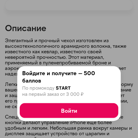
Описание
Элегантный и прочный чехол изготовлен из
высокотехнологичного арамидного волокна, также
раз в 2 недели
известного как кевлар, известного своей
невероятной прочностью. Этот материал,
применяемый в пуленепробиваемой броне и
аэрокосмической промышленности, обеспечивает
Войдите и получите — 500
надежную защиту для вашего iPhone.
баллов
Легкий и тонкий дизайн чехла точно повторяет форму
По промокоду
START
вашего устройства, обеспечивая плотное прилегание
на первый заказ от 3 000 ₽
и защиту от пыли. Его бесшовная структура делает
его приятным на ощупь и удобным в использовании,
не скользящим в руке.
Войти
Специально разработанные вырезы под боковые
кнопки делают управление iPhone еще более
удобным и легким. Небольшая рамка вокруг камеры и
дисплея защищает устройство от царапин и