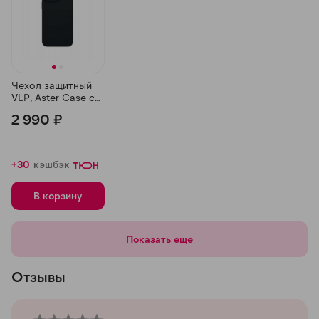
Чехол защитный
VLP, Aster Case с
MagSafe для
2 990 ₽
iPhone 15 Pro,
Черный
+30
кэшбэк
В корзину
Показать еще
Отзывы