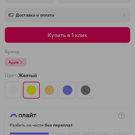
об оплате Плайтом
Доставка и оплата
Купить в 1 клик
Остались вопросы?
25
8 800 302-02-51
Бренд
plait.ru
раз в 2
недели
Apple
Цвет:
Желтый
Разбить на части
без переплат