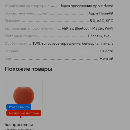
Управление со смартфона
Через приложение Apple Home
Экосистема умного дома
Apple HomeKit
Bluetooth
5.0, AAC, SBC
Беспроводные подключения
AirPlay, Bluetooth, Matter, Wi-Fi
Материал корпуса
Пластик, ткань
Особенности
TWS, голосовое управление, сенсорная панель
Питание
От сети
Цвет
Желтый
Похожие товары
Рассрочка 0%
Бесплатная доставка
Беспроводная
умная колонка