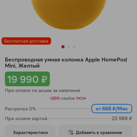
Добавляйте товары
в корзину
Оплачивайте сегодня только
Бесплатная доставка
25
% картой любого банка
Беспроводная умная колонка Apple HomePod
Получайте товар
Mini, Желтый
выбранный способом
19 990 ₽
При оплате по акции за наличные
Оставшиеся
75
% будут
+200
кэшбэк
списываться
с вашей карты
по
25
%
каждые 2 недели
от 666 ₽/Мес
Рассрочка 0%
23 988 ₽
При оплате картой
Характеристики
Добавить в сравнение
Подробнее