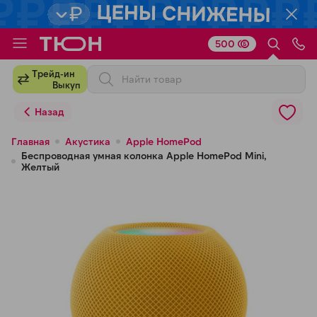
500
Для клиентов всех банков
Трейд-ин
Выкуп
Разбейте
Назад
оплату
на части
Главная
Акустика
Apple HomePod
Беспроводная умная колонка Apple HomePod Mini,
без переплат
Желтый
График платежей
Сегодня
25
%