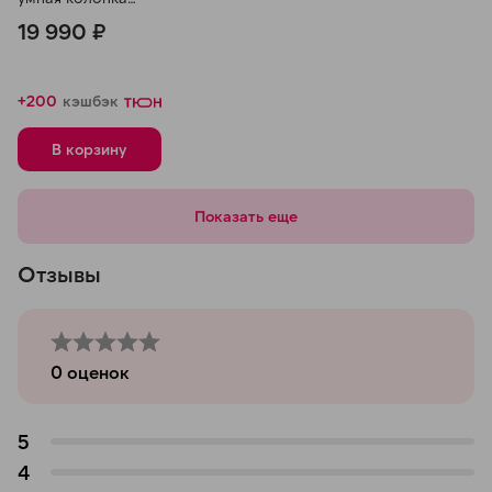
Apple HomePod
19 990 ₽
Mini, Оранжевый
+200
кэшбэк
В корзину
Показать еще
Отзывы
0
оценок
5
4