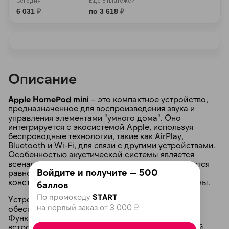
Сегодня
Ещё 5 платежей
6 031
₽
по 3 618
₽
Описание
раз в 2 недели
Apple HomePod mini
– это компактное устройство,
предназначенное для воспроизведения звука и
управления элементами "умного дома". Оно
интегрируется с экосистемой Apple, используя
беспроводные технологии, такие как AirPlay,
Bluetooth и Wi-Fi, для связи с другими устройствами.
Особенностью акустической системы является
всенаправленное звучание: звук распространяется
Войдите и получите — 500
равномерно во всех направлениях благодаря
конструкции, направляющей звук вниз и в стороны.
баллов
По промокоду
START
Устройство оснащено четырьмя микрофонами,
на первый заказ от 3 000 ₽
обеспечивающими четкую передачу голоса.
Функциональность колонки расширена за счет
встроенного голосового ассистента Siri, который