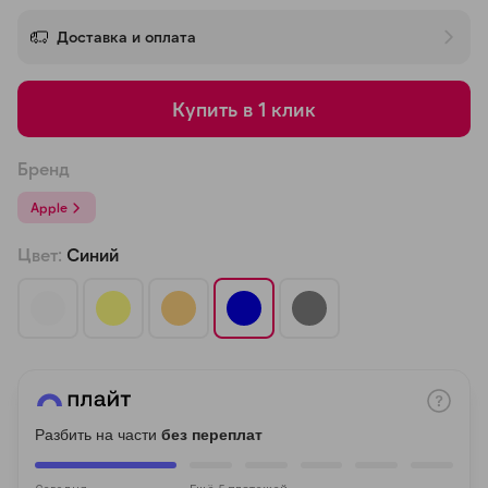
об оплате Плайтом
Доставка и оплата
Купить в 1 клик
Остались вопросы?
25
8 800 302-02-51
Бренд
plait.ru
раз в 2
Apple
недели
Цвет:
Синий
Разбить на части
без переплат