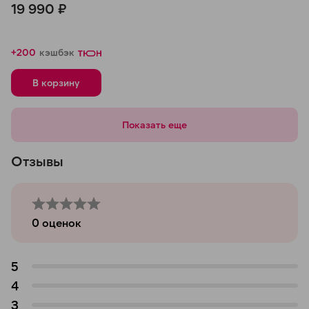
19 990 ₽
Mini, Оранжевый
+200
кэшбэк
В корзину
Показать еще
Отзывы
0
оценок
5
4
3