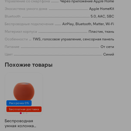
Управление со смартфона
Через приложение Apple Home
Экосистема умного дома
Apple HomeKit
Bluetooth
5.0, AAC, SBC
Беспроводные подключения
AirPlay, Bluetooth, Matter, Wi-Fi
Материал корпуса
Пластик, ткань
Особенности
TWS, голосовое управление, сенсорная панель
Питание
От сети
Цвет
Синий
Похожие товары
Рассрочка 0%
Бесплатная доставка
Беспроводная
умная колонка
Apple HomePod