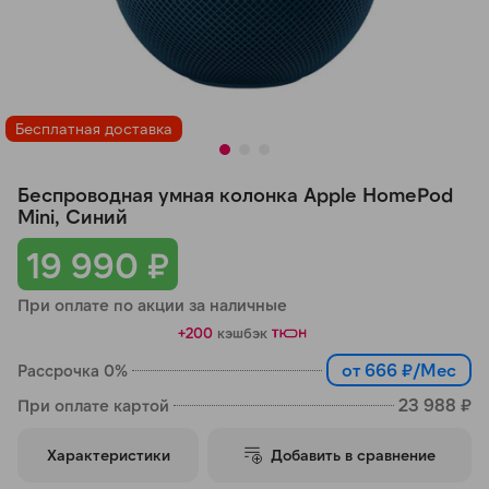
Добавляйте товары
в корзину
Бесплатная доставка
Оплачивайте сегодня только
25
% картой любого банка
Беспроводная умная колонка Apple HomePod
Mini, Синий
Получайте товар
19 990 ₽
выбранный способом
При оплате по акции за наличные
Оставшиеся
75
% будут
+200
кэшбэк
списываться
с вашей карты
от 666 ₽/Мес
Рассрочка 0%
по
25
%
каждые 2 недели
23 988 ₽
При оплате картой
Характеристики
Добавить в сравнение
Подробнее