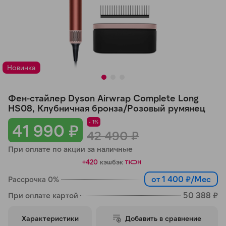
Добавляйте товары
в корзину
Оплачивайте сегодня только
Новинка
25
% картой любого банка
Фен-стайлер Dyson Airwrap Complete Long
Получайте товар
HS08, Клубничная бронза/Розовый румянец
выбранный способом
- 1%
41 990 ₽
42 490 ₽
При оплате по акции за наличные
Оставшиеся
75
% будут
+420
кэшбэк
списываться
с вашей карты
по
25
%
каждые 2 недели
от 1 400 ₽/Мес
Рассрочка 0%
50 388 ₽
При оплате картой
Характеристики
Добавить в сравнение
Подробнее