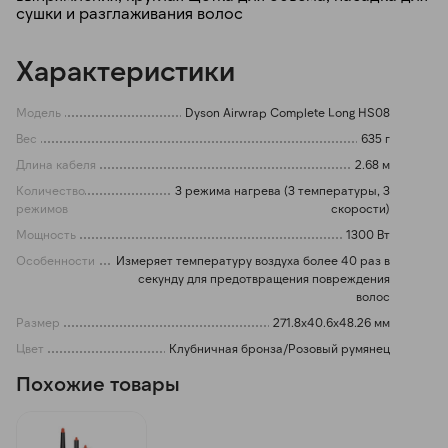
сушки и разглаживания волос
Характеристики
Модель
Dyson Airwrap Complete Long HS08
Вес
635 г
Длина кабеля
2.68 м
Количество
3 режима нагрева (3 температуры, 3
режимов
скорости)
Мощность
1300 Вт
Особенности
Измеряет температуру воздуха более 40 раз в
секунду для предотвращения повреждения
волос
Размер
271.8x40.6x48.26 мм
Цвет
Клубничная бронза/Розовый румянец
Похожие товары