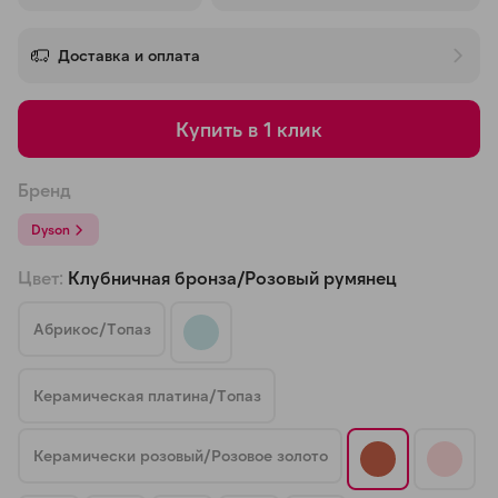
об оплате Плайтом
Доставка и оплата
Купить в 1 клик
Остались вопросы?
25
8 800 302-02-51
Бренд
plait.ru
раз в 2
недели
Dyson
Цвет:
Клубничная бронза/Розовый румянец
Абрикос/Топаз
Керамическая платина/Топаз
Керамически розовый/Розовое золото