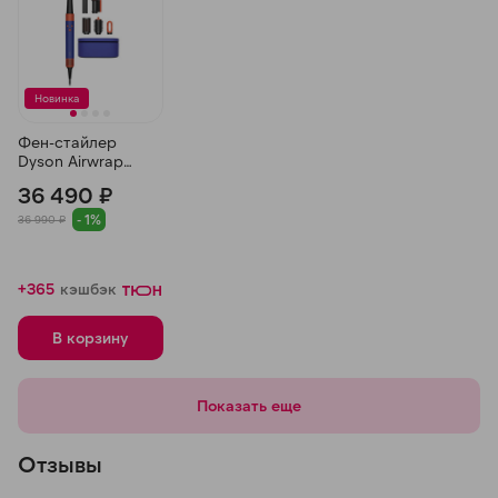
Новинка
Фен-стайлер
Dyson Airwrap
Complete Long
36 490 ₽
HS08, Синий/
Топаз
- 1%
36 990 ₽
+365
кэшбэк
В корзину
Показать еще
Отзывы