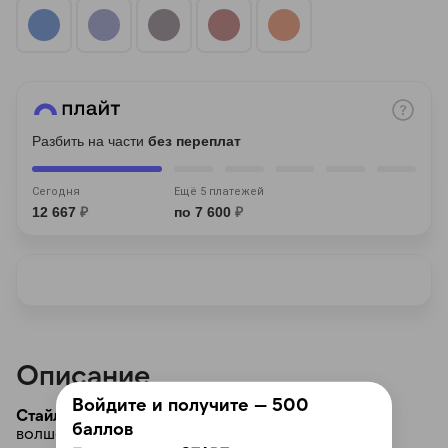
Разбить на части
без переплат
раз в 2 недели
Сегодня
Ещё 5 платежей
12 667
₽
по 7 600
₽
Описание
Войдите и получите — 500
Стайлер Dyson Airwrap Complete Long HS08:
баллов
волшебство укладки в ваших руках. Мощный