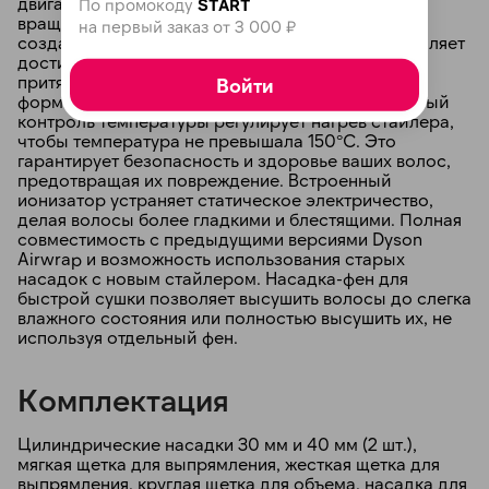
двигатель Dyson V9 с 13-лопастным импеллером
По промокоду
START
вращается со скоростью до 110 000 об/мин,
на первый заказ от 3 000 ₽
создавая мощный поток воздуха, который позволяет
достичь эффекта Коанда. Благодаря ему волосы
притягиваются к насадке и легко накручиваются,
Войти
формируя безупречные локоны. Интеллектуальный
контроль температуры регулирует нагрев стайлера,
чтобы температура не превышала 150°C. Это
гарантирует безопасность и здоровье ваших волос,
предотвращая их повреждение. Встроенный
ионизатор устраняет статическое электричество,
делая волосы более гладкими и блестящими. Полная
совместимость с предыдущими версиями Dyson
Airwrap и возможность использования старых
насадок с новым стайлером. Насадка-фен для
быстрой сушки позволяет высушить волосы до слегка
влажного состояния или полностью высушить их, не
используя отдельный фен.
Комплектация
Цилиндрические насадки 30 мм и 40 мм (2 шт.),
мягкая щетка для выпрямления, жесткая щетка для
выпрямления, круглая щетка для объема, насадка для