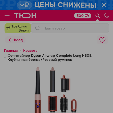
500
Для клиентов всех банков
Трейд-ин
Выкуп
Разбейте
Назад
оплату
на части
Главная
Красота
Фен-стайлер Dyson Airwrap Complete Long HS08,
без переплат
Клубничная бронза/Розовый румянец
График платежей
Сегодня
25
%