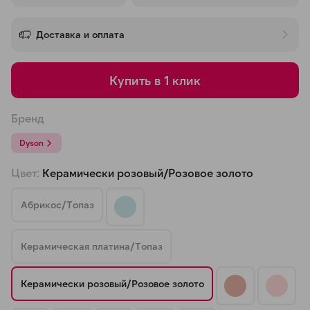
об оплате Плайтом
Доставка и оплата
Купить в 1 клик
Остались вопросы?
25
8 800 302-02-51
Бренд
plait.ru
раз в 2
недели
Dyson
Цвет:
Керамически розовый/Розовое золото
Абрикос/Топаз
Керамическая платина/Топаз
Керамически розовый/Розовое золото