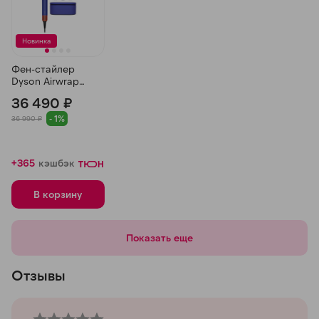
Новинка
Фен-стайлер
Dyson Airwrap
Complete Long
36 490 ₽
HS08, Синий/
Топаз
- 1%
36 990 ₽
+365
кэшбэк
В корзину
Показать еще
Отзывы