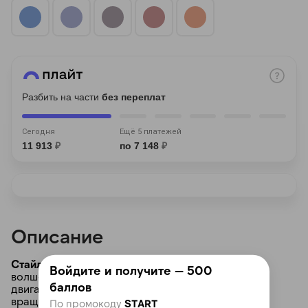
Разбить на части
без переплат
раз в 2 недели
Сегодня
Ещё 5 платежей
11 913
₽
по 7 148
₽
Описание
Стайлер Dyson Airwrap Complete Long HS08:
Войдите и получите — 500
волшебство укладки в ваших руках. Мощный
баллов
двигатель Dyson V9 с 13-лопастным импеллером
вращается со скоростью до 110 000 об/мин,
По промокоду
START