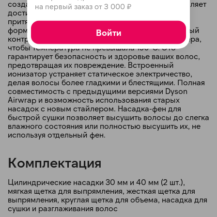
создавая мощный поток воздуха, который позволяет
на первый заказ от 3 000 ₽
достичь эффекта Коанда. Благодаря ему волосы
притягиваются к насадке и легко накручиваются,
формируя безупречные локоны. Интеллектуальный
Войти
контроль температуры регулирует нагрев стайлера,
чтобы температура не превышала 150°C. Это
гарантирует безопасность и здоровье ваших волос,
предотвращая их повреждение. Встроенный
ионизатор устраняет статическое электричество,
делая волосы более гладкими и блестящими. Полная
совместимость с предыдущими версиями Dyson
Airwrap и возможность использования старых
насадок с новым стайлером. Насадка-фен для
быстрой сушки позволяет высушить волосы до слегка
влажного состояния или полностью высушить их, не
используя отдельный фен.
Комплектация
Цилиндрические насадки 30 мм и 40 мм (2 шт.),
мягкая щетка для выпрямления, жесткая щетка для
выпрямления, круглая щетка для объема, насадка для
сушки и разглаживания волос