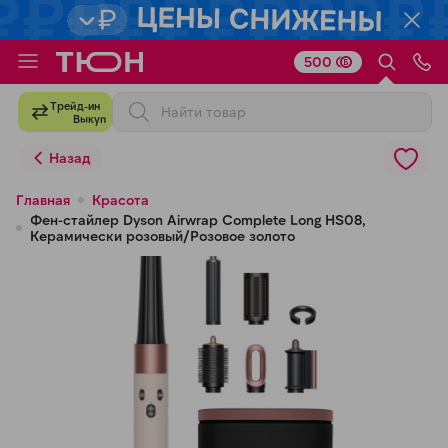
500
Для клиентов всех банков
Трейд-ин
Выкуп
Разбейте
Назад
оплату
на части
Главная
Красота
Фен-стайлер Dyson Airwrap Complete Long HS08,
без переплат
Керамически розовый/Розовое золото
График платежей
Сегодня
25
%