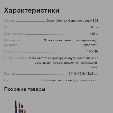
Характеристики
Модель
Dyson Airwrap Complete Long HS08
Вес
635 г
Длина кабеля
2.68 м
Количество
3 режима нагрева (3 температуры, 3
режимов
скорости)
Мощность
1300 Вт
Особенности
Измеряет температуру воздуха более 40 раз в
секунду для предотвращения повреждения
волос
Размер
271.8x40.6x48.26 мм
Цвет
Керамически розовый/Розовое золото
Похожие товары