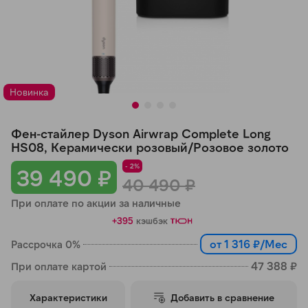
Добавляйте товары
в корзину
Оплачивайте сегодня только
Новинка
25
% картой любого банка
Фен-стайлер Dyson Airwrap Complete Long
Получайте товар
HS08, Керамически розовый/Розовое золото
выбранный способом
- 2%
39 490 ₽
40 490 ₽
При оплате по акции за наличные
Оставшиеся
75
% будут
+395
кэшбэк
списываться
с вашей карты
по
25
%
каждые 2 недели
от 1 316 ₽/Мес
Рассрочка 0%
47 388 ₽
При оплате картой
Характеристики
Добавить в сравнение
Подробнее