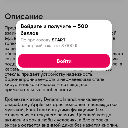
Описание
Войдите и получите — 500
Представлен инновационный способ
баллов
взаимодействия с iPhone, обладающий волшебной
эффективностью. Новые функции безопасности не
По промокоду
START
только инновационны, но и предназначены для
на первый заказ от 3 000 ₽
защиты жизней. 48-мегапиксельная камера
обеспечивает потрясающую детализацию, что делает
каждый снимок невероятно ярким. Все эти функции
Войти
поддерживаются новейшим чипом для смартфонов, а
керамический экран, превосходящий прочность
стекла, придает устройству надежность.
Водонепроницаемость и нержавеющая сталь
хирургического класса — вот еще две
примечательные особенности.
Добавьте к этому Dynamic Island, уникальную
разработку Apple, которая позволяет наслаждаться
музыкой, FaceTime и другими функциями без
отвлечения от текущего занятия. Дисплей всегда
активен и ярок в любых условиях, а блокировка
экрана остается видимой даже без нажатия кнопки.