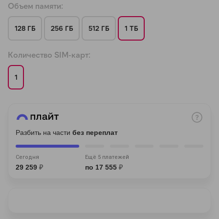
Объем памяти:
128 ГБ
256 ГБ
512 ГБ
1 ТБ
Количество SIM-карт:
раз в 2 недели
1
Разбить на части
без переплат
Сегодня
Ещё 5 платежей
29 259
₽
по 17 555
₽