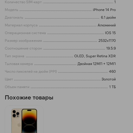
Количество SIM-карт
1
Модель
iPhone 14 Pro
Диагональ
6.1 дюйм
Материал корпуса
Алюминий
Операционная система
IOS 15
Размер изображения
2532x1170
Соотношение сторон
19.5:9
Тип экрана
OLED, Super Retina XDR
Тыловая камера
Двойная 12МП + 12МП
Число пикселей на дюйм (PPI)
460
Цвет
Золотой
Объем памяти
1 ТБ
Похожие товары