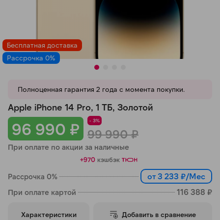
Добавляйте товары
в корзину
Бесплатная доставка
Рассрочка 0%
Оплачивайте сегодня только
25
% картой любого банка
Полноценная гарантия 2 года с момента покупки.
Получайте товар
Apple iPhone 14 Pro, 1 ТБ, Золотой
выбранный способом
- 3%
96 990 ₽
99 990 ₽
При оплате по акции за наличные
Оставшиеся
75
% будут
списываться
с вашей карты
+970
кэшбэк
по
25
%
каждые 2 недели
от 3 233 ₽/Мес
Рассрочка 0%
116 388 ₽
При оплате картой
Характеристики
Добавить в сравнение
Подробнее