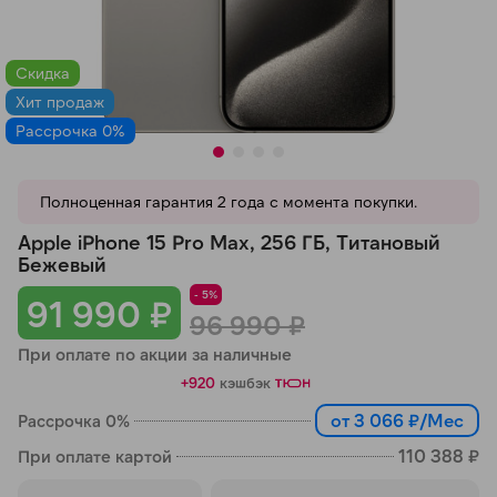
Добавляйте товары
в корзину
Скидка
Хит продаж
Рассрочка 0%
Оплачивайте сегодня только
25
% картой любого банка
Полноценная гарантия 2 года с момента покупки.
Получайте товар
Apple iPhone 15 Pro Max, 256 ГБ, Титановый
выбранный способом
Бежевый
- 5%
91 990 ₽
96 990 ₽
Оставшиеся
75
% будут
При оплате по акции за наличные
списываться
с вашей карты
+920
кэшбэк
по
25
%
каждые 2 недели
от 3 066 ₽/Мес
Рассрочка 0%
110 388 ₽
При оплате картой
Подробнее