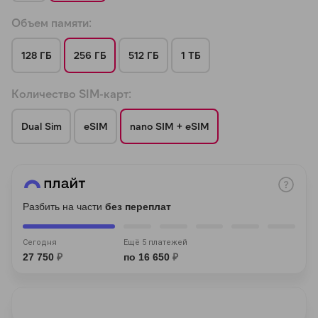
Объем памяти:
128 ГБ
256 ГБ
512 ГБ
1 ТБ
Количество SIM-карт:
раз в 2 недели
Dual Sim
eSIM
nano SIM + eSIM
Разбить на части
без переплат
Сегодня
Ещё 5 платежей
27 750
₽
по 16 650
₽