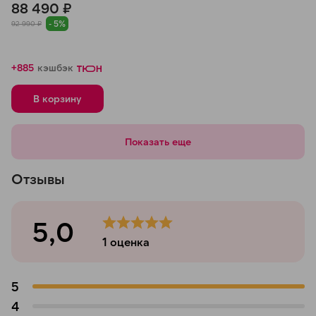
88 490 ₽
Черный
- 5%
92 990 ₽
+885
кэшбэк
В корзину
Показать еще
Отзывы
5,0
1
оценка
5
4