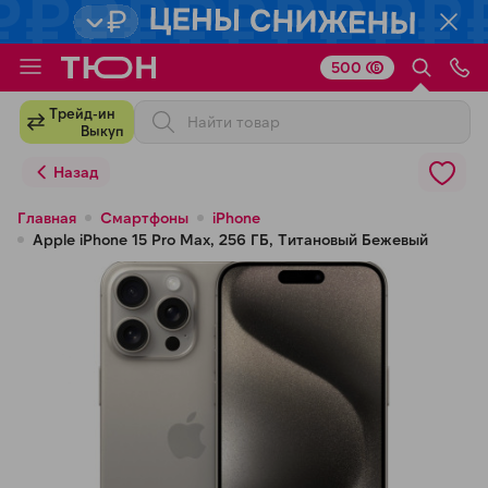
500
Для клиентов всех банков
Трейд-ин
Выкуп
Разбейте
Назад
оплату
на части
Главная
Смартфоны
iPhone
Apple iPhone 15 Pro Max, 256 ГБ, Титановый Бежевый
без переплат
График платежей
Сегодня
25
%