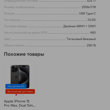
Операционная система
IOS 17
Размер изображения
2556x1179
Разъем
USB Type-C
Тип экрана
OLED
Тыловая камера
Двойная 48МП + 12МП
Число пикселей на дюйм (PPI)
460
Цвет
Титановый Бежевый
Объем памяти
256 ГБ
Похожие товары
Рассрочка 0%
Бесплатная доставка
Apple iPhone 15
Pro Max, Dual Sim,
256 ГБ, Титановый