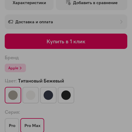
Характеристики
Добавить в сравнение
об оплате Плайтом
Доставка и оплата
Остались вопросы?
25
Купить в 1 клик
8 800 302-02-51
plait.ru
раз в 2
Бренд
недели
Apple
Цвет:
Титановый Бежевый
Серия:
Pro
Pro Max