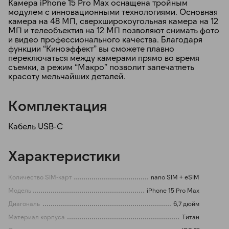
Камера iPhone 15 Pro Max оснащена тройным
модулем с инновационными технологиями. Основная
камера на 48 МП, сверхширокоугольная камера на 12
МП и телеобъектив на 12 МП позволяют снимать фото
и видео профессионального качества. Благодаря
функции “Киноэффект” вы сможете плавно
переключаться между камерами прямо во время
съемки, а режим “Макро” позволит запечатлеть
красоту мельчайших деталей.
Комплектация
Кабель USB-C
Характеристики
Количество SIM-карт
nano SIM + eSIM
Модель
iPhone 15 Pro Max
Диагональ
6,7 дюйм
Материал корпуса
Титан