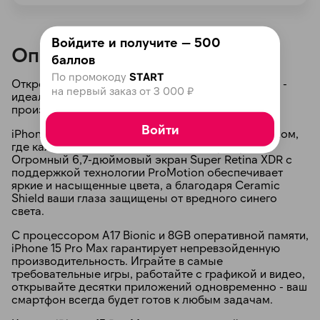
Войдите и получите — 500
Описание
баллов
По промокоду
START
Откройте мир возможностей с iPhone 15 Pro Max -
на первый заказ от 3 000 ₽
идеальным смартфоном для тех, кто ценит стиль,
производительность и инновации.
Войти
iPhone 15 Pro Max поражает своим новым дизайном,
где каждый элемент был тщательно продуман.
Огромный 6,7-дюймовый экран Super Retina XDR с
поддержкой технологии ProMotion обеспечивает
яркие и насыщенные цвета, а благодаря Ceramic
Shield ваши глаза защищены от вредного синего
света.
С процессором A17 Bionic и 8GB оперативной памяти,
iPhone 15 Pro Max гарантирует непревзойденную
производительность. Играйте в самые
требовательные игры, работайте с графикой и видео,
открывайте десятки приложений одновременно - ваш
смартфон всегда будет готов к любым задачам.