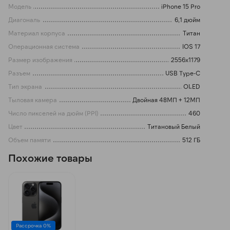
Модель
iPhone 15 Pro
Диагональ
6,1 дюйм
Материал корпуса
Титан
Операционная система
IOS 17
Размер изображения
2556x1179
Разъем
USB Type-C
Тип экрана
OLED
Тыловая камера
Двойная 48МП + 12МП
Число пикселей на дюйм (PPI)
460
Цвет
Титановый Белый
Объем памяти
512 ГБ
Похожие товары
Рассрочка 0%