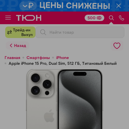
500
Для клиентов всех банков
Трейд-ин
Выкуп
Разбейте
Назад
оплату
на части
Главная
Смартфоны
iPhone
Apple iPhone 15 Pro, Dual Sim, 512 ГБ, Титановый Белый
без переплат
График платежей
Сегодня
25
%