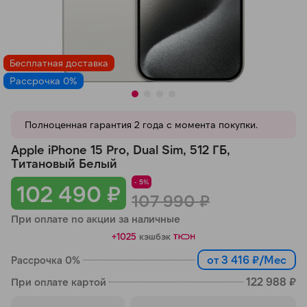
Добавляйте товары
в корзину
Бесплатная доставка
Рассрочка 0%
Оплачивайте сегодня только
25
% картой любого банка
Полноценная гарантия 2 года с момента покупки.
Получайте товар
Apple iPhone 15 Pro, Dual Sim, 512 ГБ,
выбранный способом
Титановый Белый
- 5%
102 490 ₽
107 990 ₽
Оставшиеся
75
% будут
При оплате по акции за наличные
списываться
с вашей карты
+1025
кэшбэк
по
25
%
каждые 2 недели
от 3 416 ₽/Мес
Рассрочка 0%
122 988 ₽
При оплате картой
Подробнее