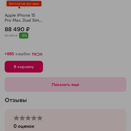
Бесплатная доставка
Apple iPhone 15
Pro Max, Dual Sim,
256 ГБ, Титановый
88 490 ₽
Черный
- 5%
92 990 ₽
+885
кэшбэк
В корзину
Показать еще
Отзывы
0
оценок