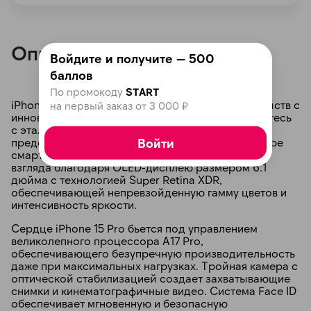
Описание
Войдите и получите — 500
баллов
По промокоду
START
iPhone 15 Pro - новый владыка мобильных устройств с
на первый заказ от 3 000 ₽
инновационными характеристиками! Познакомьтесь
с эталоном мощи и элегантности от Apple,
Войти
представляющим собой настоящий прорыв в мире
смартфонов. Этот аппарат восхищает с первого
взгляда благодаря OLED-дисплею размером 6.1
дюйма с технологией Super Retina XDR,
обеспечивающей непревзойденную гамму цветов и
интенсивность яркости.
Сердце iPhone 15 Pro бьется под управлением
великолепного процессора A17 Pro,
обеспечивающего безупречную производительность
даже при максимальных нагрузках. Тройная камера с
оптической стабилизацией создает захватывающие
снимки и кинематографичные видео. Система Face ID
обеспечивает мгновенную и безопасную