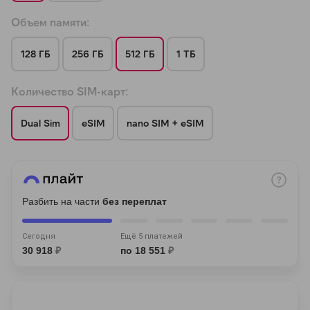
Объем памяти:
128 ГБ
256 ГБ
512 ГБ
1 ТБ
Количество SIM-карт:
раз в 2 недели
Dual Sim
eSIM
nano SIM + eSIM
Разбить на части
без переплат
Сегодня
Ещё 5 платежей
30 918
₽
по 18 551
₽