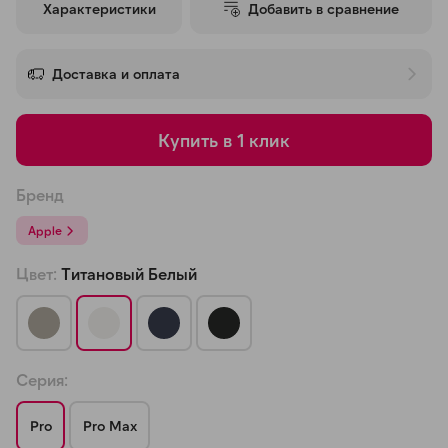
Характеристики
Добавить в сравнение
об оплате Плайтом
Доставка и оплата
Остались вопросы?
25
Купить в 1 клик
8 800 302-02-51
plait.ru
раз в 2
Бренд
недели
Apple
Цвет:
Титановый Белый
Серия:
Pro
Pro Max