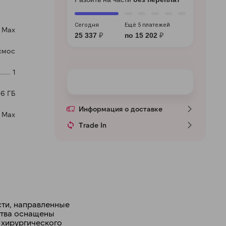
Сегодня
Ещё 5 платежей
 Max
25 337
₽
по 15 202
₽
смос
1
56 ГБ
Информация о доставке
o Max
Trade In
сти, направленные
ства оснащены
 хирургического