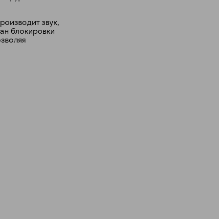
роизводит звук,
ран блокировки
озволяя