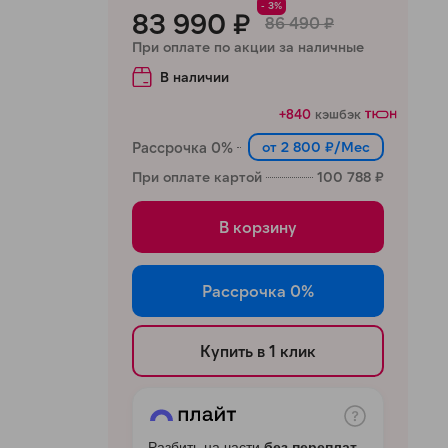
- 3%
83 990 ₽
86 490 ₽
При оплате по акции за наличные
В наличии
+840
кэшбэк
Рассрочка 0%
от 2 800 ₽/Мес
При оплате картой
100 788 ₽
В корзину
Рассрочка 0%
Купить в 1 клик
Разбить на части
без переплат