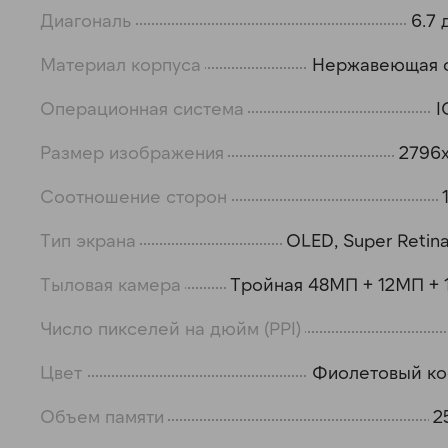
Диагональ
6.7
Материал корпуса
Нержавеющая 
Операционная система
I
Размер изображения
2796
Соотношение сторон
Тип экрана
OLED, Super Retin
Тыловая камера
Тройная 48МП + 12МП +
Число пикселей на дюйм (PPI)
Цвет
Фиолетовый к
Объем памяти
2