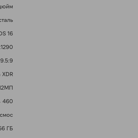
 дюйм
сталь
OS 16
x1290
19.5:9
a XDR
 12МП
460
осмос
56 ГБ