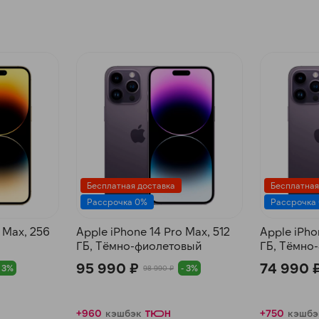
Бесплатная доставка
Бесплатная
Рассрочка 0%
Рассрочка
 Max, 256
Apple iPhone 14 Pro Max, 512
Apple iPho
ГБ, Тёмно-фиолетовый
ГБ, Тёмно
95 990 ₽
74 990 
- 3%
- 3%
98 990 ₽
+960
кэшбэк
+750
кэшбэ