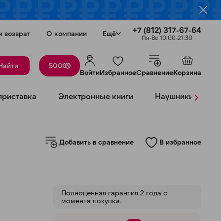
+7 (812) 317-67-64
и возврат
О компании
Ещё
Пн-Вс 10:00-21:30
Найти
500
Войти
Избранное
Сравнение
Корзина
›
приставка
Электронные книги
Наушники
К
Добавить в сравнение
В избранное
Закрыть
Полноценная гарантия 2 года с
момента покупки.