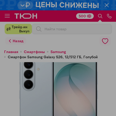
500
Для клиентов всех банков
Трейд-ин
Выкуп
Разбейте
Назад
оплату
на части
Главная
Смартфоны
Samsung
Смартфон Samsung Galaxy S26, 12/512 ГБ, Голубой
без переплат
График платежей
Сегодня
25
%