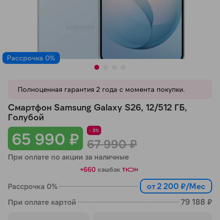
Добавляйте товары
в корзину
Рассрочка 0%
Оплачивайте сегодня только
25
% картой любого банка
Полноценная гарантия 2 года с момента покупки.
Получайте товар
Смартфон Samsung Galaxy S26, 12/512 ГБ,
выбранный способом
Голубой
- 3%
65 990 ₽
67 990 ₽
Оставшиеся
75
% будут
При оплате по акции за наличные
списываться
с вашей карты
+660
кэшбэк
по
25
%
каждые 2 недели
от 2 200 ₽/Мес
Рассрочка 0%
79 188 ₽
При оплате картой
Подробнее