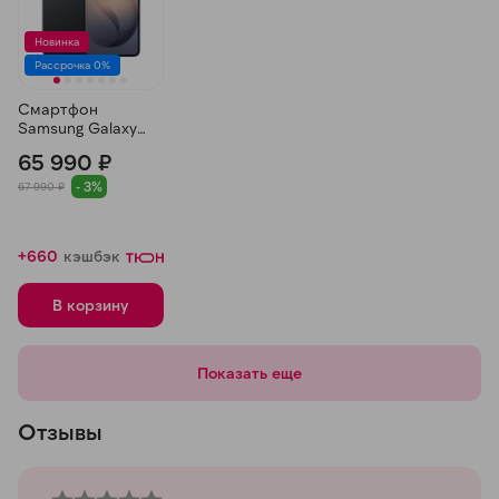
Новинка
Рассрочка 0%
Смартфон
Samsung Galaxy
S26, 12/512 ГБ,
65 990 ₽
Черный
- 3%
67 990 ₽
+660
кэшбэк
В корзину
Показать еще
Отзывы