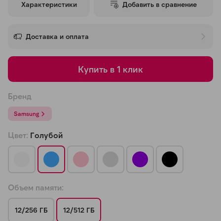
Характеристики
Добавить в сравнение
об оплате Плайтом
Доставка и оплата
Остались вопросы?
25
Купить в 1 клик
8 800 302-02-51
plait.ru
раз в 2
Бренд
недели
Samsung
Цвет:
Голубой
Объем памяти:
12/256 ГБ
12/512 ГБ