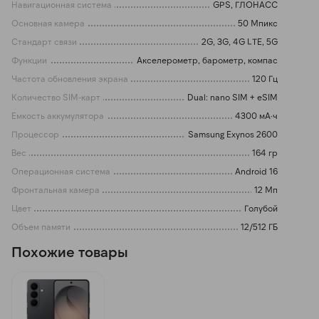
Навигационная система
GPS, ГЛОНАСС
Основная камера
50 Мпикс
Стандарт связи
2G, 3G, 4G LTE, 5G
Функции
Акселерометр, барометр, компас
Частота обновления экрана
120 Гц
Количество SIM-карт
Dual: nano SIM + eSIM
Емкость аккумулятора
4300 мА·ч
Процессор
Samsung Exynos 2600
Вес
164 гр
Операционная система
Android 16
Фронтальная камера
12 Мп
Цвет
Голубой
Объем памяти
12/512 ГБ
Похожие товары