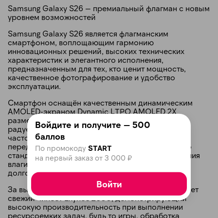
Samsung Galaxy S26 — премиальный флагман с новым
уровнем возможностей
Samsung Galaxy S26 является флагманским
смартфоном, воплощающим гармонию
инновационных решений, высоких технических
характеристик и элегантного исполнения,
предназначенным для тех, кто ценит мощность,
качественное фотографирование и удобство
эксплуатации.
Смартфон оснащён качественным динамическим
AMOLED-экраном Dynamic LTPO AMOLED 2X
размером приблизительно 6,3 дюйма, который
Войдите и получите — 500
радует глаз яркой картинкой, адаптируемой
баллов
частотой обновления до 120 Гц и безупречной
передачей цветов. Усиленная защита корпуса по
По промокоду
START
стандарту IP68 защищает устройство от попадания
на первый заказ от 3 000 ₽
влаги и грязи, повышая его надежность и
долговечность.
Войти
За вычислительную мощность Galaxy S26 отвечает
свежий чипсет Exynos 2600, демонстрирующий
высокую производительность при выполнении
ресурсоемких задач, будь то игры, обработка