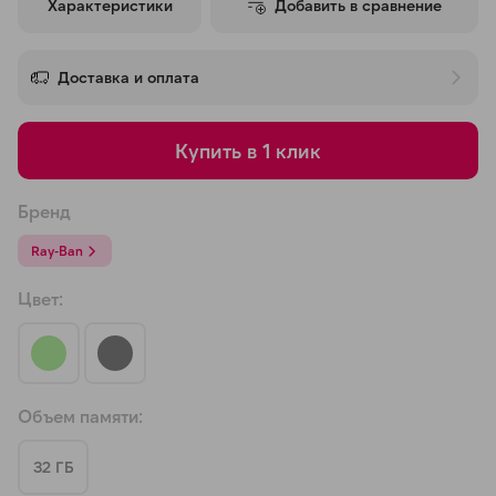
Характеристики
Добавить в сравнение
об оплате Плайтом
Доставка и оплата
Остались вопросы?
25
Купить в 1 клик
8 800 302-02-51
plait.ru
раз в 2
Бренд
недели
Ray-Ban
Цвет:
Объем памяти:
32 ГБ