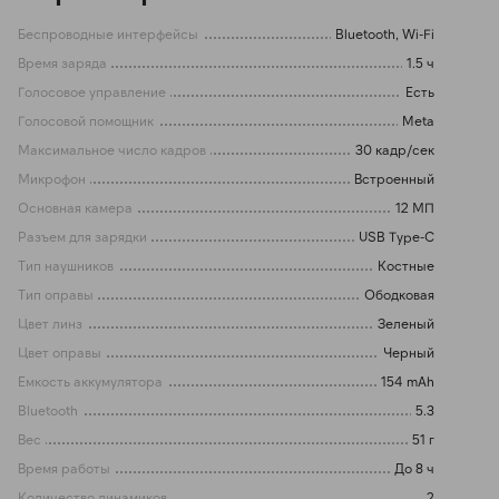
Беспроводные интерфейсы
Bluetooth, Wi-Fi
Время заряда
1.5 ч
Голосовое управление
Есть
Голосовой помощник
Meta
Максимальное число кадров
30 кадр/сек
Микрофон
Встроенный
Основная камера
12 МП
Разъем для зарядки
USB Type-C
Тип наушников
Костные
Тип оправы
Ободковая
Цвет линз
Зеленый
Цвет оправы
Черный
Емкость аккумулятора
154 mAh
Bluetooth
5.3
Вес
51 г
Время работы
До 8 ч
Количество динамиков
2