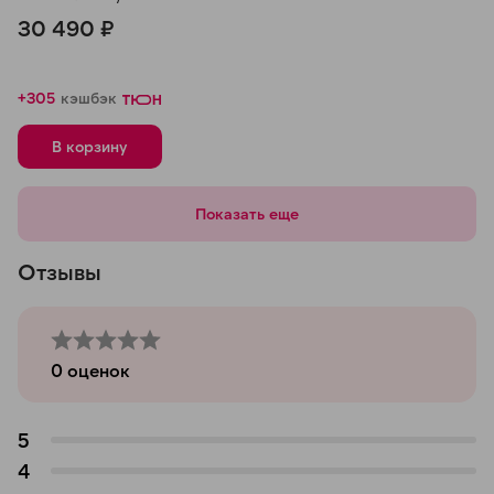
Matte Black, линзы
30 490 ₽
Polar Gradient
Graphite, 150-50
+305
кэшбэк
В корзину
Показать еще
Отзывы
0
оценок
5
4