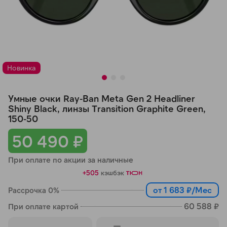
Добавляйте товары
в корзину
Оплачивайте сегодня только
Новинка
25
% картой любого банка
Умные очки Ray-Ban Meta Gen 2 Headliner
Получайте товар
Shiny Black, линзы Transition Graphite Green,
150-50
выбранный способом
50 490 ₽
Оставшиеся
75
% будут
При оплате по акции за наличные
списываться
с вашей карты
+505
кэшбэк
по
25
%
каждые 2 недели
от 1 683 ₽/Мес
Рассрочка 0%
60 588 ₽
При оплате картой
Подробнее