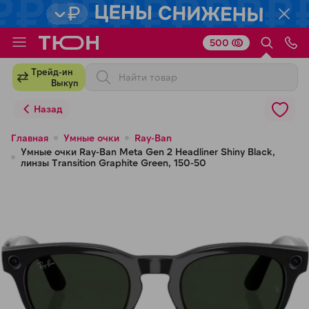
500
Для клиентов всех банков
Трейд-ин
Выкуп
Разбейте
Назад
оплату
на части
Главная
Умные очки
Ray-Ban
Умные очки Ray-Ban Meta Gen 2 Headliner Shiny Black,
без переплат
линзы Transition Graphite Green, 150-50
График платежей
Сегодня
25
%