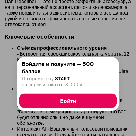
Ban Headliner — это не просто эффектный аксессуар, а
ваш персональный ассистент, фото- и видеокамера, а
также продвинутая аудиосистема, которые всегда под
рукой и позволяют фиксировать важные события, не
отвлекаясь от дел.
Ключевые особенности
Съёмка профессионального уровня
-
Встроенная сверхширокоугольная камера на 12
Мп позволяет создавать детализированные
Войдите и получите — 500
фотографии с разрешением 3024 × 4032
баллов
пикселей и записывать видео в формате 3K Ultra
HD при 30 кадрах в секунду. Делитесь своим
По промокоду
START
уникальным видением мира мгновенно.
на первый заказ от 3 000 ₽
Кристально чистый звук -
Два динамика с
технологией открытого уха обеспечивают
Войти
насыщенное звучание с глубокими басами для
музыки и чёткую передачу голоса во время
звонков. Пять микрофонов гарантируют, что вас
будет отлично слышно даже в шумной
обстановке.
Интеллект AI - Ваш личный голосовой помощник
всегда на связи. Получайте ответы на вопросы,