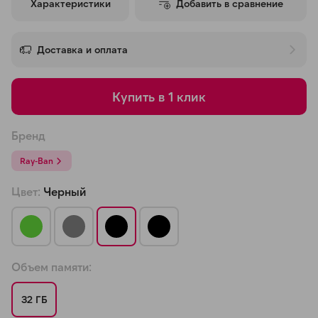
Характеристики
Добавить в сравнение
об оплате Плайтом
Доставка и оплата
Остались вопросы?
25
Купить в 1 клик
8 800 302-02-51
plait.ru
раз в 2
Бренд
недели
Ray-Ban
Цвет:
Черный
Объем памяти:
32 ГБ