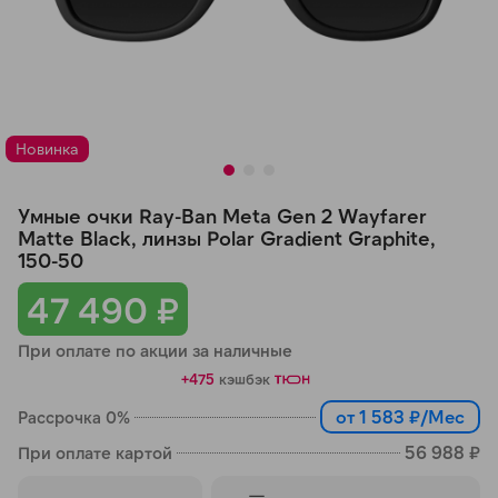
Добавляйте товары
в корзину
Оплачивайте сегодня только
Новинка
25
% картой любого банка
Умные очки Ray-Ban Meta Gen 2 Wayfarer
Получайте товар
Matte Black, линзы Polar Gradient Graphite,
150-50
выбранный способом
47 490 ₽
Оставшиеся
75
% будут
При оплате по акции за наличные
списываться
с вашей карты
+475
кэшбэк
по
25
%
каждые 2 недели
от 1 583 ₽/Мес
Рассрочка 0%
56 988 ₽
При оплате картой
Подробнее