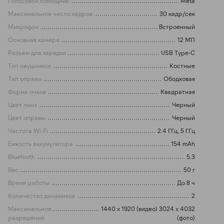
Голосовой помощник
Meta
Максимальное число кадров
30 кадр/сек
Микрофон
Встроенный
Основная камера
12 МП
Разъем для зарядки
USB Type-C
Тип наушников
Костные
Тип оправы
Ободковая
Форма очков
Квадратная
Цвет линз
Черный
Цвет оправы
Черный
Частота Wi-Fi
2.4 ГГц, 5 ГГц
Емкость аккумулятора
154 mAh
Bluetooth
5.3
Вес
50 г
Время работы
До 8 ч
Количество динамиков
2
Максимальное
1440 x 1920 (видео) 3024 x 4032
разрешение
(фото)