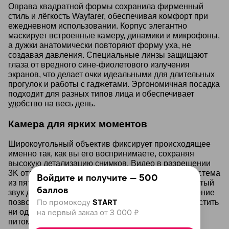
Оправа квадратной формы сохранила фирменный
стиль и лёгкость Wayfarer, обеспечивая комфорт при
ежедневном использовании. Корпус элегантно
маскирует встроенные камеру, динамики и микрофоны,
а дужки анатомически повторяют форму уха, не
создавая давления. Специальные линзы защищают
глаза от вредного сине-фиолетового излучения
экранов, что делает очки идеальными для длительных
прогулок и работы с гаджетами. Эргономичная посадка
подходит для разных типов лица и обеспечивает
удобство на весь день.
Камера для ярких моментов
Широкоугольный объектив фиксирует происходящее
именно так, как вы его воспринимаете, сохраняя
высокую детализацию снимков. Видео в разрешении
3K отличается чёткостью и реалистичностью, а система
Войдите и получите — 500
из пяти микрофонов обеспечивает кристально чистый
баллов
звук даже в шумных условиях. Голосовое управление
По промокоду
START
позволяет мгновенно начать съёмку, чтобы не упустить
ни одного важного момента — будь то прогулка с
на первый заказ от 3 000 ₽
питомцем или концерт.