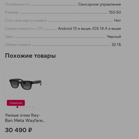
Особенности
Сенсорное управление
Размер
150-50
Слот для карты памяти
Нет
Совместимость с ОС
Android 10 и выше, IOS 14.4 и выше
Цвет
Черный
Объем памяти
32 ГБ
Похожие товары
Новинка
Умные очки Ray-
Ban Meta Wayfarer
Matte Black, линзы
30 490 ₽
Polar Gradient
Graphite, 150-50