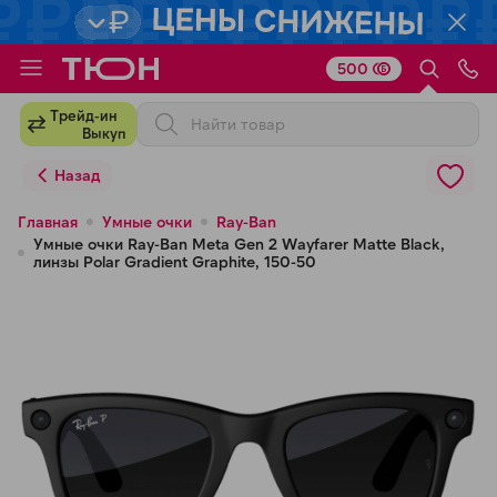
500
Для клиентов всех банков
Трейд-ин
Выкуп
Разбейте
Назад
оплату
на части
Главная
Умные очки
Ray-Ban
Умные очки Ray-Ban Meta Gen 2 Wayfarer Matte Black,
без переплат
линзы Polar Gradient Graphite, 150-50
График платежей
Сегодня
25
%