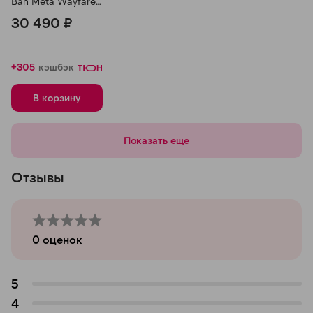
Ban Meta Wayfarer
Matte Black, линзы
30 490 ₽
Polar Gradient
Graphite, 150-50
+305
кэшбэк
В корзину
Показать еще
Отзывы
0
оценок
5
4