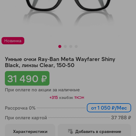
Добавляйте товары
в корзину
Оплачивайте сегодня только
Новинка
25
% картой любого банка
Умные очки Ray-Ban Meta Wayfarer Shiny
Получайте товар
Black, линзы Clear, 150-50
выбранный способом
31 490 ₽
При оплате по акции за наличные
Оставшиеся
75
% будут
+315
кэшбэк
списываться
с вашей карты
по
25
%
каждые 2 недели
от 1 050 ₽/Мес
Рассрочка 0%
37 788 ₽
При оплате картой
Характеристики
Добавить в сравнение
Подробнее