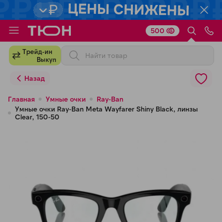
500
Для клиентов всех банков
Трейд-ин
Выкуп
Разбейте
Назад
оплату
на части
Главная
Умные очки
Ray-Ban
Умные очки Ray-Ban Meta Wayfarer Shiny Black, линзы
без переплат
Clear, 150-50
График платежей
Сегодня
25
%