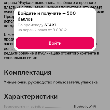
оправа
Wayfarer
выполнена из лёгкого и прочного
пластика с глянцевым чёрным покрытием, что делает
очки универсальными и подходящими к любому стилю.
Войдите и получите — 500
Прозрачные линзы идеально подходят для
баллов
использования в помещении или при пасмурной
По промокоду
START
погоде.
на первый заказ от 3 000 ₽
В комплекте идёт зарядный футляр, который
продлевает автономную работу устройства до 36
Войти
часов, позволяя активно пользоваться очками весь
день. Приложение
Meta View
упрощает
редактирование и публикацию отснятого контента в
социальных сетях.
Комплектация
Умные очки, руководство пользователя, упаковка
Характеристики
Беспроводные интерфейсы
Bluetooth, Wi-Fi