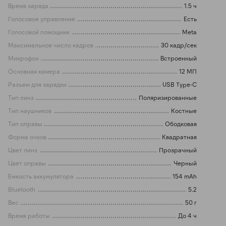
Время заряда
1.5 ч
Голосовое управление
Есть
Голосовой помощник
Meta
Максимальное число кадров
30 кадр/сек
Микрофон
Встроенный
Основная камера
12 МП
Разъем для зарядки
USB Type-C
Тип линз
Поляризированные
Тип наушников
Костные
Тип оправы
Ободковая
Форма очков
Квадратная
Цвет линз
Прозрачный
Цвет оправы
Черный
Емкость аккумулятора
154 mAh
Bluetooth
5.2
Вес
50 г
Время работы
До 4 ч