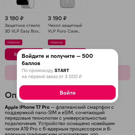
3 190 ₽
3 190 ₽
Защитное стекло
Чехол защитный
3D VLP Easy Box
VLP Puro Case
для iPhone 17 Pro,
MagSafe для
Черная рамка
iPhone 17 Pro,
Новинка
Новинка
Прозрачный
В корзину
В корзину
Войдите и получите — 500
баллов
По промокоду
START
Показать еще
на первый заказ от 3 000 ₽
Войти
Описание
Apple iPhone 17 Pro
— флагманский смартфон с
поддержкой nano-SIM и eSIM, сочетающий
передовые технологии с универсальностью
подключения. Устройство оснащено новейшим
чипом A19 Pro с 6-ядерным процессором и 6-
ядерным графическим ускорителем, что