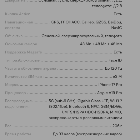
Диафрагма
Основная: ƒ/1.78, сверхширокоугольная: ƒ/2.2,
телеофото: ƒ/2.8
Кнопка Action
Есть
Навигационная
GPS, ГЛОНАСС, Galileo, QZSS, BeiDou,
система
NavIC
Объектив
Основной, сверхширокоугольный, телефото
Основная камера
48 Мп + 48 Мп + 48 Мп
Поддержка Magsafe
Есть
Тип разблокировки
Face ID
Частота обновления экрана
До 120 Гц
Количество SIM-карт
eSIM
Модель
iPhone 17 Pro
Процессор
Apple A19 Pro
Беспроводные
5G (sub‑6 GHz), Gigabit Class LTE, Wi-Fi 7
подключения
(802.11be), Bluetooth 6, NFC, GSM/EDGE,
UMTS/HSPA+/DC-HSDPA, MIMO,
экспресс‑карты с резервным питанием
Вес
206 г
Время работы
До 33 часов (воспроизведение видео)