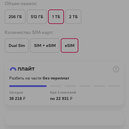
Объем памяти:
256 ГБ
512 ГБ
1 ТБ
2 ТБ
Количество SIM-карт:
раз в 2 недели
Dual Sim
SIM + eSIM
eSIM
Разбить на части
без переплат
Сегодня
Ещё 5 платежей
38 218
₽
по 22 931
₽