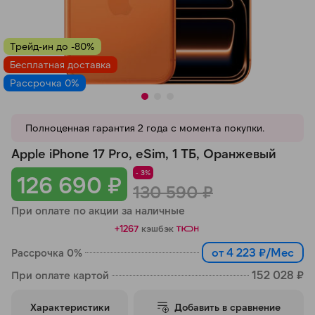
Добавляйте товары
в корзину
Трейд-ин до -80%
Бесплатная доставка
Рассрочка 0%
Оплачивайте сегодня только
25
% картой любого банка
Полноценная гарантия 2 года с момента покупки.
Получайте товар
Apple iPhone 17 Pro, eSim, 1 ТБ, Оранжевый
выбранный способом
- 3%
126 690 ₽
130 590 ₽
При оплате по акции за наличные
Оставшиеся
75
% будут
списываться
с вашей карты
+1267
кэшбэк
по
25
%
каждые 2 недели
от 4 223 ₽/Мес
Рассрочка 0%
152 028 ₽
При оплате картой
Характеристики
Добавить в сравнение
Подробнее