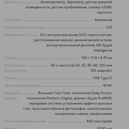
Датчики
Акселерометр, барометр, датчик внешней
освещённости, датчик приближения, сканер LiDAR,
гироскоп
Материал
Алюминий
Операционная система
iOS
Особенности
Siri, экстренный вызов SOS через спутник,
распознавание аварий, динамический остров,
всегда включенный дисплей, ИИ Apple
Intelligence
Размер
150 × 71.9 × 8.75 мм
Разрешение
4K с частотой 24, 25, 30, 60, 100 или
видеосъемки
120 кадров/с
Разъем
USB Type-C
Фронтальная камера
18 Мп
Функции
Вспышка True Tone, технология Deep Fusion,
камеры
технология Photonic Engine, формат Apple ProRAW,
передовая система устранения эффекта красных
глаз, пространственные фотографии, ночной режим,
панорамная съёмка, макросъемка
Число пикселей на дюйм
460 пикс/дюйм
Яркость
3000 нит