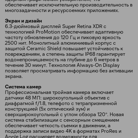
обеспечивает исключительную производительность в
многозадачности и ресурсоемких приложениях.
Экран и дизайн
6.3-дюймовый дисплей Super Retina XDR с
технологией ProMotion обеспечивает адаптивную
частоту обновления до 120 Гц и пиковую яркость
2500 нит. Монолитный алюминиевый корпус с
защитой Ceramic Shield повышает устойчивость к
повреждениям, а степень защиты IP68 гарантирует
водонепроницаемость на глубине до 6 метров в
течение 30 минут. Технология Always-On Display
позволяет просматривать информацию без активации
экрана.
Система камер
Профессиональная тройная камера включает
датчики 48 МП: широкоугольный объектив с
диафрагмой f/1.8, телефото с тетрапризменной
конструкцией (5x оптический зум) и
сверхширокоугольный с углом обзора 120°. Новая
система стабилизации с сенсорным смещением
обеспечивает четкость съемки в движении, а
поддержка записи видео 4K в форматах ProRes и
Apple Log расширяет возможности для