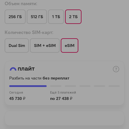
Объем памяти:
256 ГБ
512 ГБ
1 ТБ
2 ТБ
Количество SIM-карт:
раз в 2 недели
Dual Sim
SIM + eSIM
eSIM
Разбить на части
без переплат
Сегодня
Ещё 5 платежей
45 730
₽
по 27 438
₽