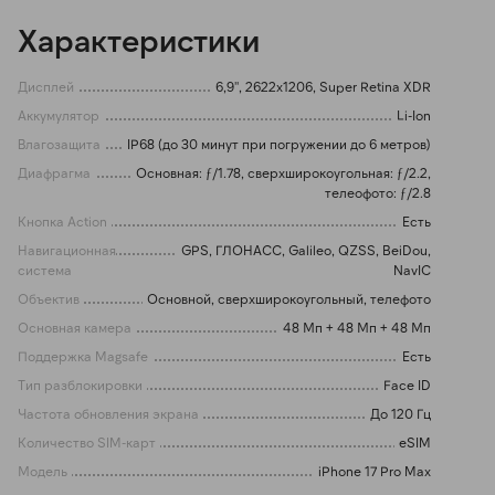
Характеристики
Дисплей
6,9'', 2622x1206, Super Retina XDR
Аккумулятор
Li-Ion
Влагозащита
IP68 (до 30 минут при погружении до 6 метров)
Диафрагма
Основная: ƒ/1.78, сверхширокоугольная: ƒ/2.2,
телеофото: ƒ/2.8
Кнопка Action
Есть
Навигационная
GPS, ГЛОНАСС, Galileo, QZSS, BeiDou,
система
NavIC
Объектив
Основной, сверхширокоугольный, телефото
Основная камера
48 Мп + 48 Мп + 48 Мп
Поддержка Magsafe
Есть
Тип разблокировки
Face ID
Частота обновления экрана
До 120 Гц
Количество SIM-карт
eSIM
Модель
iPhone 17 Pro Max