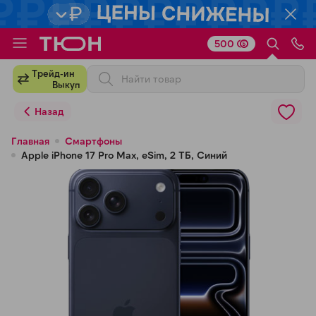
500
Для клиентов всех банков
Трейд-ин
Выкуп
Разбейте
Назад
оплату
на части
Главная
Смартфоны
Apple iPhone 17 Pro Max, eSim, 2 ТБ, Синий
без переплат
График платежей
Сегодня
25
%