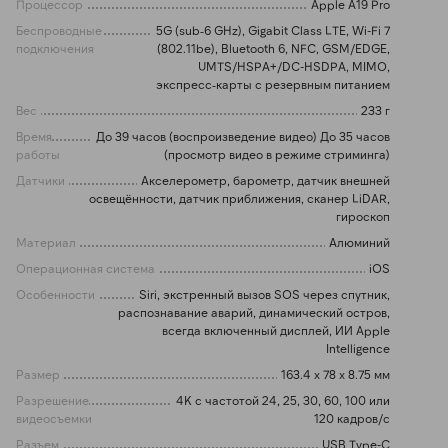
Процессор
Apple A19 Pro
Беспроводные
5G (sub‑6 GHz), Gigabit Class LTE, Wi-Fi 7
подключения
(802.11be), Bluetooth 6, NFC, GSM/EDGE,
UMTS/HSPA+/DC-HSDPA, MIMO,
экспресс‑карты с резервным питанием
Вес
233 г
Время
До 39 часов (воспроизведение видео) До 35 часов
работы
(просмотр видео в режиме стриминга)
Датчики
Акселерометр, барометр, датчик внешней
освещённости, датчик приближения, сканер LiDAR,
гироскоп
Материал
Алюминий
Операционная система
iOS
Особенности
Siri, экстренный вызов SOS через спутник,
распознавание аварий, динамический остров,
всегда включенный дисплей, ИИ Apple
Intelligence
Размер
163.4 х 78 х 8.75 мм
Разрешение
4K с частотой 24, 25, 30, 60, 100 или
видеосъемки
120 кадров/с
Разъем
USB Type-C