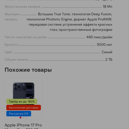
Фронтальная камера
18 Мп
Функции
Вспышка True Tone, технология Deep Fusion,
камеры
технология Photonic Engine, формат Apple ProRAW,
передовая система устранения эффекта красных
глаз, пространственные фотографии
Число пикселей на дюйм
460 пикс/дюйм
Яркость
3000 нит
Цвет
Синий
Объем памяти
2 ТБ
Похожие товары
Трейд-ин до -80%
Бесплатная доставка
Рассрочка 0%
Apple iPhone 17 Pro