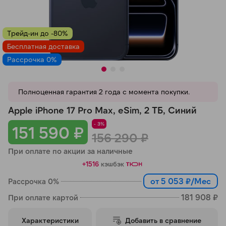
Добавляйте товары
в корзину
Трейд-ин до -80%
Бесплатная доставка
Рассрочка 0%
Оплачивайте сегодня только
25
% картой любого банка
Полноценная гарантия 2 года с момента покупки.
Получайте товар
Apple iPhone 17 Pro Max, eSim, 2 ТБ, Синий
выбранный способом
- 3%
151 590 ₽
156 290 ₽
При оплате по акции за наличные
Оставшиеся
75
% будут
списываться
с вашей карты
+1516
кэшбэк
по
25
%
каждые 2 недели
от 5 053 ₽/Мес
Рассрочка 0%
181 908 ₽
При оплате картой
Характеристики
Добавить в сравнение
Подробнее