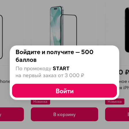
plait.ru
Войдите и получите — 500
баллов
По промокоду
START
1 990 ₽
3 190 
раз в 2 недели
на первый заказ от 3 000 ₽
hone 16
Защитное стекло iPhone 16
Защитное 
Pro Max Remax
Box для iP
Войти
Pro Max, 
Новинка
Новинка
у
В корзину