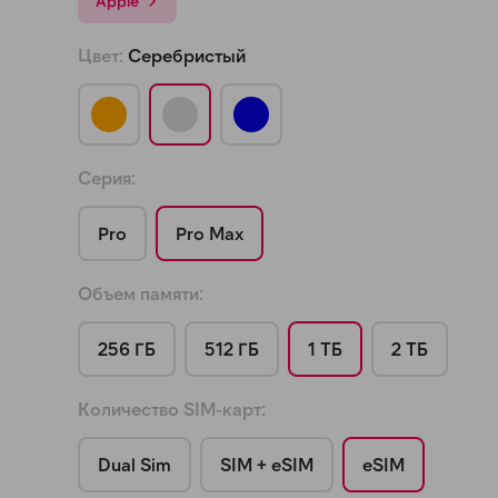
Apple
а части
без переплат
Цвет:
Серебристый
График платежей
Серия:
Сегодня
25
%
Pro
Pro Max
Объем памяти:
256 ГБ
512 ГБ
1 ТБ
2 ТБ
Добавляйте товары
в корзину
Количество SIM-карт:
Оплачивайте сегодня только
25
% картой любого банка
Dual Sim
SIM + eSIM
eSIM