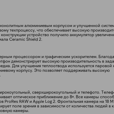
монолитным алюминиевым корпусом и улучшенной систе
вому техпроцессу, что обеспечивает высокую производит
конструкции устройство получило аккумулятор увеличен
ала Ceramic Shield 2.
дерным процессором и графическим ускорителем. Благод
ртфон демонстрирует высокую производительность в зад
имедиа. Для улучшения теплоотвода используется паровой
иевому корпусу. Это позволяет поддерживать высокую
.
широкоугольный, сверхширокоугольный и телефото. Теле
чивает оптическое приближение до 8×. Все камеры спосо
в ProRes RAW и Apple Log 2. Фронтальная камера на 18 
лирует поле зрения в зависимости от количества людей в 
новную камеры.