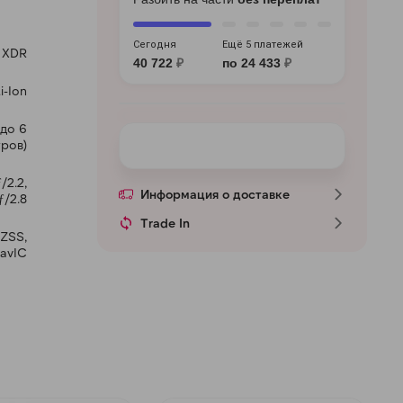
Сегодня
Ещё 5 платежей
a XDR
40 722
₽
по 24 433
₽
i-Ion
 до 6
ров)
/2.2,
Информация о доставке
ƒ/2.8
Trade In
QZSS,
NavIC