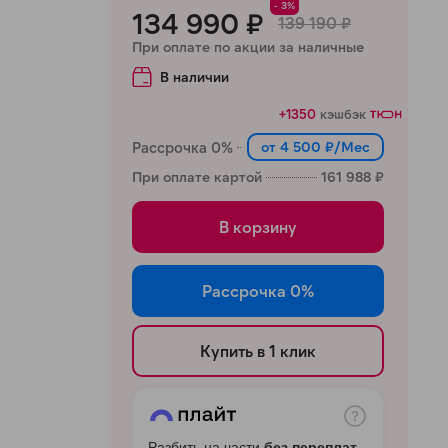
- 3%
134 990 ₽
139 190 ₽
При оплате по акции за наличные
В наличии
+1350
кэшбэк
Рассрочка 0%
от 4 500 ₽/Мес
При оплате картой
161 988 ₽
В корзину
Рассрочка 0%
Купить в 1 клик
Разбить на части
без переплат