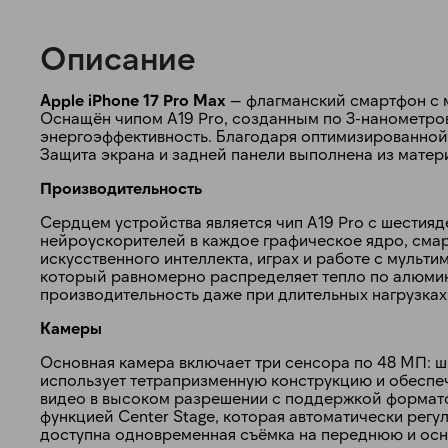
Описание
Apple iPhone 17 Pro Max
— флагманский смартфон с 
Оснащён чипом A19 Pro, созданным по 3-нанометро
энергоэффективность. Благодаря оптимизированной 
Защита экрана и задней панели выполнена из матери
Производительность
Сердцем устройства является чип A19 Pro с шестия
нейроускорителей в каждое графическое ядро, сма
искусственного интеллекта, играх и работе с мульт
который равномерно распределяет тепло по алюмин
производительность даже при длительных нагрузках
Камеры
Основная камера включает три сенсора по 48 МП: 
использует тетрапризменную конструкцию и обеспе
видео в высоком разрешении с поддержкой формато
функцией Center Stage, которая автоматически регу
доступна одновременная съёмка на переднюю и ос