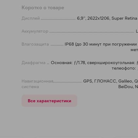
Коротко о товаре
Получайте товар
выбранный способом
Дисплей
6,9'', 2622x1206, Super Retin
Аккумулятор
L
Оставшиеся
75
% будут
списываться
с вашей карты
по
25
%
каждые 2 недели
Влагозащита
IP68 (до 30 минут при погружении
мет
Диафрагма
Основная: ƒ/1.78, сверхширокоугольная: ƒ
телеофото: 
Подробнее
об оплате Плайтом
Навигационная
GPS, ГЛОНАСС, Galileo, 
система
BeiDou, 
Все характеристики
25
раз в 2
Остались вопросы?
недели
8 800 302-02-51