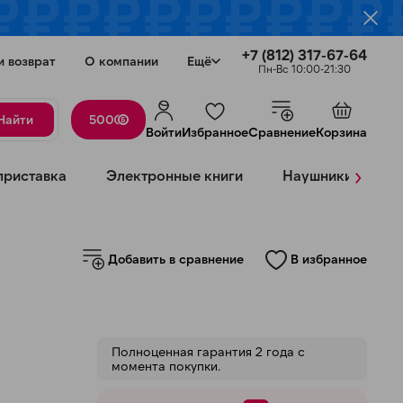
+7 (812) 317-67-64
и возврат
О компании
Ещё
Пн-Вс 10:00-21:30
Найти
500
Войти
Избранное
Сравнение
Корзина
›
приставка
Электронные книги
Наушники
К
Добавить в сравнение
В избранное
Закрыть
Полноценная гарантия 2 года с
момента покупки.