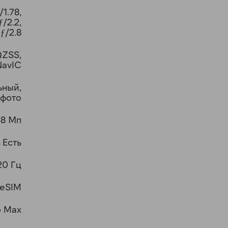
1.78,
/2.2,
ƒ/2.8
QZSS,
NavIC
ьный,
ефото
48 Мп
Есть
20 Гц
eSIM
o Max