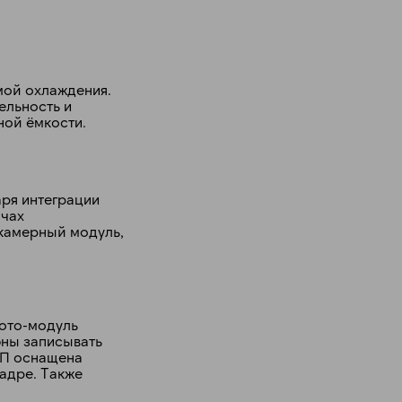
мой охлаждения.
ельность и
ной ёмкости.
аря интеграции
ачах
 камерный модуль,
фото-модуль
бны записывать
МП оснащена
кадре. Также