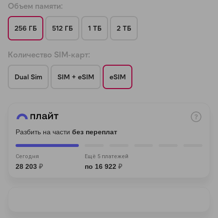
Объем памяти:
256 ГБ
512 ГБ
1 ТБ
2 ТБ
Количество SIM-карт:
раз в 2 недели
Dual Sim
SIM + eSIM
eSIM
Разбить на части
без переплат
Сегодня
Ещё 5 платежей
28 203
₽
по 16 922
₽