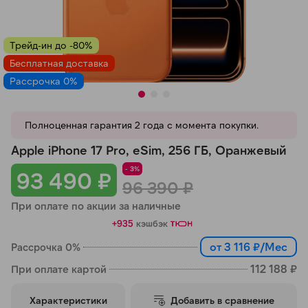
Добавляйте товары
в корзину
Трейд-ин до -80%
Бесплатная доставка
Рассрочка 0%
Оплачивайте сегодня только
25
% картой любого банка
Полноценная гарантия 2 года с момента покупки.
Получайте товар
Apple iPhone 17 Pro, eSim, 256 ГБ, Оранжевый
выбранный способом
- 3%
93 490 ₽
96 390 ₽
При оплате по акции за наличные
Оставшиеся
75
% будут
списываться
с вашей карты
+935
кэшбэк
по
25
%
каждые 2 недели
от 3 116 ₽/Мес
Рассрочка 0%
112 188 ₽
При оплате картой
Характеристики
Добавить в сравнение
Подробнее