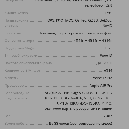
Диафрагма
Основная: ƒ/1.78, сверхширокоугольная: ƒ/2.2,
телеофото: ƒ/2.8
Кнопка Action
Есть
Навигационная
GPS, ГЛОНАСС, Galileo, QZSS, BeiDou,
система
NavIC
Объектив
Основной, сверхширокоугольный, телефото
Основная камера
48 Мп + 48 Мп + 48 Мп
Поддержка Magsafe
Есть
Тип разблокировки
Face ID
Частота обновления экрана
До 120 Гц
Количество SIM-карт
eSIM
Модель
iPhone 17 Pro
Процессор
Apple A19 Pro
Беспроводные
5G (sub‑6 GHz), Gigabit Class LTE, Wi-Fi 7
подключения
(802.11be), Bluetooth 6, NFC, GSM/EDGE,
UMTS/HSPA+/DC-HSDPA, MIMO,
экспресс‑карты с резервным питанием
Вес
206 г
Время работы
До 33 часов (воспроизведение видео)