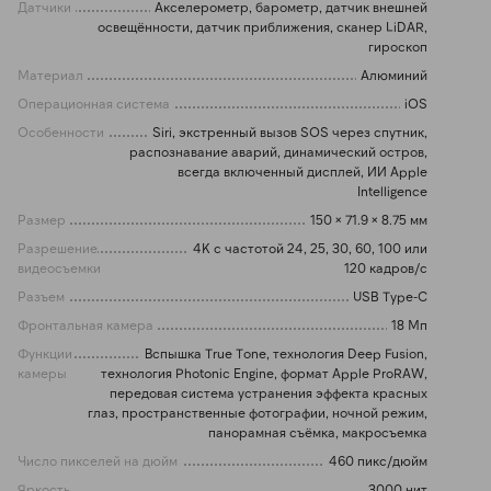
Датчики
Акселерометр, барометр, датчик внешней
освещённости, датчик приближения, сканер LiDAR,
гироскоп
Материал
Алюминий
Операционная система
iOS
Особенности
Siri, экстренный вызов SOS через спутник,
распознавание аварий, динамический остров,
всегда включенный дисплей, ИИ Apple
Intelligence
Размер
150 × 71.9 × 8.75 мм
Разрешение
4K с частотой 24, 25, 30, 60, 100 или
видеосъемки
120 кадров/с
Разъем
USB Type-C
Фронтальная камера
18 Мп
Функции
Вспышка True Tone, технология Deep Fusion,
камеры
технология Photonic Engine, формат Apple ProRAW,
передовая система устранения эффекта красных
глаз, пространственные фотографии, ночной режим,
панорамная съёмка, макросъемка
Число пикселей на дюйм
460 пикс/дюйм
Яркость
3000 нит