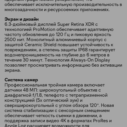
обеспечивает исключительную производительность в
многозадачности и ресурсоемких приложениях.
Экран и дизайн
6.3-дюймовый дисплей Super Retina XDR с
технологией ProMotion обеспечивает адаптивную
частоту обновления до 120 Гц и пиковую яркость
2500 нит. Монолитный алюминиевый корпус с
защитой Ceramic Shield повышает устойчивость к
повреждениям, а степень защиты IP68 гарантирует
водонепроницаемость на глубине до 6 метров в
течение 30 минут. Технология Always-On Display
позволяет просматривать информацию без активации
экрана.
Система камер
Профессиональная тройная камера включает
датчики 48 МП: широкоугольный объектив с
диафрагмой f/1.8, телефото с тетрапризменной
конструкцией (5x оптический зум) и
сверхширокоугольный с углом обзора 120°. Новая
система стабилизации с сенсорным смещением
обеспечивает четкость съемки в движении, а
поддержка записи видео 4K в форматах ProRes и
Apple Log расширяет возможности для