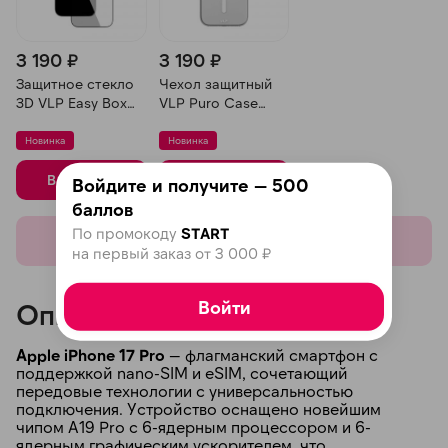
3 190 ₽
3 190 ₽
Защитное стекло
Чехол защитный
3D VLP Easy Box
VLP Puro Case
для iPhone 17 Pro,
MagSafe для
Черная рамка
iPhone 17 Pro,
Новинка
Новинка
Прозрачный
В корзину
В корзину
Войдите и получите — 500
баллов
По промокоду
START
Показать еще
на первый заказ от 3 000 ₽
Войти
Описание
Apple iPhone 17 Pro
— флагманский смартфон с
поддержкой nano-SIM и eSIM, сочетающий
передовые технологии с универсальностью
подключения. Устройство оснащено новейшим
чипом A19 Pro с 6-ядерным процессором и 6-
ядерным графическим ускорителем, что